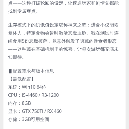
点——这种打破轮回的设定，让速通玩家和剧情党都能
找到专属爽点。
生存模式下的饥饿值设定堪称神来之笔：进食不仅能恢
复体力，特定食物会暂时激活恶魔血脉。我在测试时连
续食用5份恶魔披萨，竟意外触发了隐藏的暴食者形态
——这种藏在基础机制里的惊喜，让每次游玩都充满未
知期待。
▋配置需求与版本信息
【最低配置】
系统：Win10 64位
CPU：i5-4460 / R3-1200
内存：8GB
显卡：GTX 750Ti / RX 460
存储：3GB可用空间