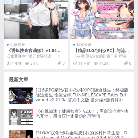
玩家最爱
玩家最爱
《诱饵搜查官莉娜》v1.04 官
【精品SLG/汉化/PC】与流浪
方中文正式版：策略解谜SLG
猫少女的甜蜜日常 野猫少女的
在犯罪都市中展开智谋对决！​​ 《诱
《与流浪猫少女的甜蜜日常 野猫少
新作
同居生活～Cat Girl Sweet D
饵搜查官莉娜》v1.04官方中文版正
女的同居生活～Cat Girl Sweet D
1 年前
3.4K
0
11 月前
11.2K
0
ays～野良猫少女との生活 Ve
式登陆P...
a...
r1.10 挂载AI汉化版【1.75G/
CV】
最新文章
[日系RPG精品/官中/战斗X/PC]隧道逃生：终极版
隧道逃生 命运交织 TUNNEL ESCAPE Fates Ent
wined v0.21.0a 官方中文版 番外編+连裤袜补丁
[2.66G]
《心跳加速！健康检查》v2.0.1：黑白诊疗室×动
态互动，用血压计丈量你的理智值
[SLG/AI汉化/步兵全动态] 我的乡村日常生活！D
aily Lives of My Countryside v0.3.4 AI汉化版