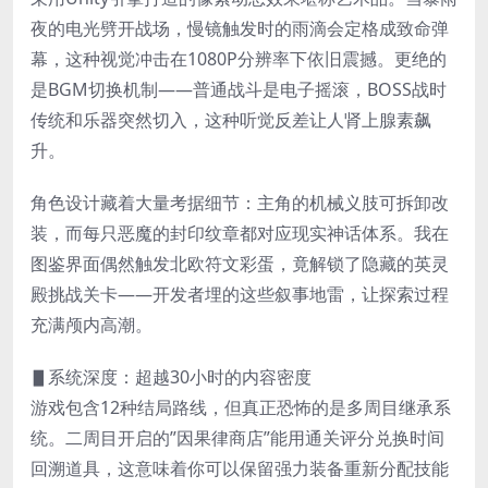
夜的电光劈开战场，慢镜触发时的雨滴会定格成致命弹
幕，这种视觉冲击在1080P分辨率下依旧震撼。更绝的
是BGM切换机制——普通战斗是电子摇滚，BOSS战时
传统和乐器突然切入，这种听觉反差让人肾上腺素飙
升。
角色设计藏着大量考据细节：主角的机械义肢可拆卸改
装，而每只恶魔的封印纹章都对应现实神话体系。我在
图鉴界面偶然触发北欧符文彩蛋，竟解锁了隐藏的英灵
殿挑战关卡——开发者埋的这些叙事地雷，让探索过程
充满颅内高潮。
▋系统深度：超越30小时的内容密度
游戏包含12种结局路线，但真正恐怖的是多周目继承系
统。二周目开启的”因果律商店”能用通关评分兑换时间
回溯道具，这意味着你可以保留强力装备重新分配技能