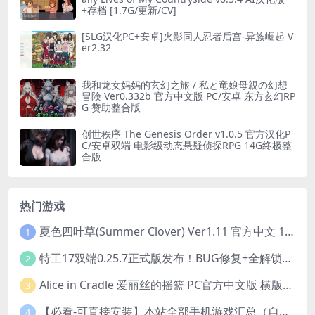
+存档 [1.7G/更新/CV]
[SLG汉化PC+安卓]火影同人忍者后宫-异族崛起 V
er2.32
我和龙女妈妈的玄幻之旅 / 私と竜娘母親の幻想
冒険 Ver0.332b 官方中文版 PC/安卓 东方玄幻RP
G 赞助整合版
创世秩序 The Genesis Order v1.0.5 官方汉化P
C/安卓双端 电影级动态悬疑侦探RPG 14G终极整
合版
热门游戏
夏色四叶草(Summer Clover) Ver1.11 官方中文 1+4.35G 全CG 有CV 百度盘版本
1
特工17双端0.25.7正式版发布！BUG修复+全解锁存档+赞助码合集（安卓/PC/中文/动态）
2
Alice in Cradle 爱丽丝的摇篮 PC官方中文版 横版动作ACT 手绘幻想风 v0.29g 完整体验版
3
【必看-可直接安装】本站全部手机游戏汇总（自带修改器MOD）
4