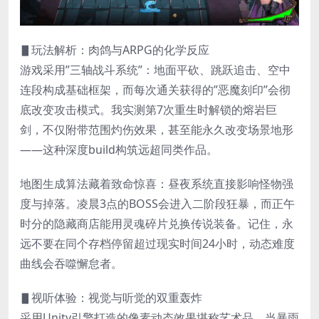
▋玩法解析：肉鸽与ARPG的化学反应
游戏采用”三轴战斗系统”：地面平砍、跳跃追击、空中
连段构成基础框架，而每次通关获得的”恶魔刻印”会彻
底改变攻击模式。我实测第7次重生时解锁的熔岩巨
剑，不仅附带范围灼伤效果，甚至能永久改变场景地形
——这种深度build构筑远超同类作品。
地图生成算法藏着致命惊喜：昼夜系统直接影响怪物强
度与掉落。凌晨3点的BOSS会进入二阶段狂暴，而正午
时分的隐藏商店能用灵魂碎片兑换传说装备。记住，永
远不要在同个存档停留超过现实时间24小时，动态难度
曲线会吞噬懈怠者。
▋视听体验：视觉与听觉的双重轰炸
采用Unity引擎打造的像素动态效果堪称艺术品。当暴雨