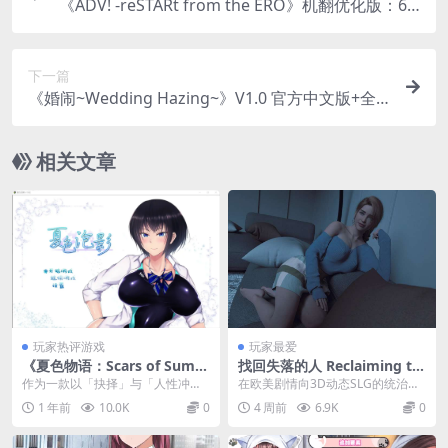
《ADV! -reSTARt from the ERO》机翻优化版：6.6
G日式RPG新王炸｜全动态战斗+百万字剧本+业界
级CV全解析
下一篇
《婚闹~Wedding Hazing~》V1.0 官方中文版+全
回想解锁 [国风RPG/双端] 安卓模拟器+PC双端实测
运行教程
相关文章
玩家热评游戏
玩家最爱
《夏色物语：Scars of Summ
找回失落的人 Reclaiming th
er》安卓直装版上线！官中RP
e Lost v0.13 Fix2 官方中文P
作为一款以「抉择」与「人性冲
在欧美剧情向3D动态SLG的统治版
G剧情向神作全面解析
C版 欧美3D动态SLG 寻回救赎
突」为核心的剧情向RPG，《夏色
图之中，《找回失落的人 Reclaimi
1 年前
10.0K
0
4 周前
6.9K
0
终极修订版
破碎之物》（Scar...
ng ...