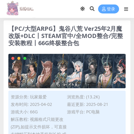
登录
【PC/大型ARPG】鬼谷八荒 Ver25年2月魔
改版+DLC丨STEAM官中/全MOD整合/完整
安装教程丨66G终极整合包
资源分类:
玩家最爱
浏览热度: (13.2K)
发布时间: 2025-04-02
最近更新: 2025-08-21
游戏大小: 66G
游戏平台: PC电脑
解压教程: 视频格式只能更改
(ZIP),如提示文件损坏，可直接