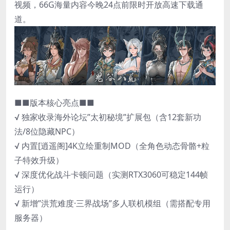
视频，66G海量内容今晚24点前限时开放高速下载通
道。
■■版本核心亮点■■
√ 独家收录海外论坛”太初秘境”扩展包（含12套新功
法/8位隐藏NPC）
√ 内置[逍遥阁]4K立绘重制MOD（全角色动态骨骼+粒
子特效升级）
√ 深度优化战斗卡顿问题（实测RTX3060可稳定144帧
运行）
√ 新增”洪荒难度·三界战场”多人联机模组（需搭配专用
服务器）