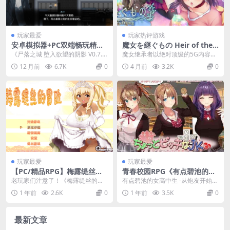
玩家最爱
玩家热评游戏
安卓模拟器+PC双端畅玩精品
魔女を継ぐもの Heir of the
RPG《尸落之城 堕入欲望的阴
Witch -Gathering & Craftin
《尸落之城 堕入欲望的阴影 V0.7.
魔女继承者以绝对顶级的5G内容容
影 V0.7.5》官方中文版
g PC版 开放世界采集制作RP
5》是一款融合了生存恐怖与角色扮
量构建了一个生机勃勃的架空魔幻
12 月前
6.7K
0
4 月前
3.2K
0
G 魔幻工艺版 5G完整版
演元素的精...
大陆，玩家将扮演继...
玩家最爱
玩家最爱
【PC/精品RPG】梅露缇丝的
青春校园RPG《有点碧池的女
冒险 Meltys Quest Ver1.2R
高中生 -从炮友开始的青春》P
老玩家们注意了！《梅露缇丝的冒
有点碧池的女高中生 -从炮友开始的
[官中/全CG存档/步兵]【1.9
C版AI汉化版
险》这款经典奇幻RPG终于迎来​​Ver
青春​​是一款以校园生活为背景的角
1 年前
2.6K
0
1 年前
3.5K
0
G】
1.2R官...
色扮演游戏，...
最新文章