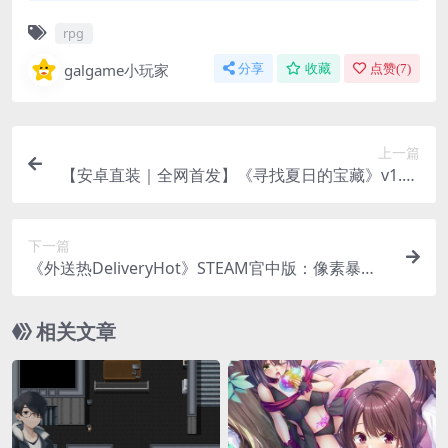
rpg
galgame小玩家
分享
收藏
点赞(
7
)
上一篇
【安卓直装｜全网首发】《寻找夏日的宝藏》v1.04
正式上架：草草个人汉化版+全机型适配
下一篇
《外送热DeliveryHot》STEAM官中版：像素暴
击！打工人の逆袭指南
相关文章