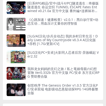
[日系RPG精品/官中/战斗X/PC]隧道逃生：终极版
隧道逃生 命运交织 TUNNEL ESCAPE Fates Ent
wined v0.21.0a 官方中文版 番外編+连裤袜补丁
[2.66G]
《心跳加速！健康检查》v2.0.1：黑白诊疗室×动
态互动，用血压计丈量你的理智值
[SLG/AI汉化/步兵全动态] 我的乡村日常生活！D
aily Lives of My Countryside v0.3.4 AI汉化版
+存档 [1.7G/更新/CV]
[SLG汉化PC+安卓]火影同人忍者后宫-异族崛起 V
er2.32
我和龙女妈妈的玄幻之旅 / 私と竜娘母親の幻想
冒険 Ver0.332b 官方中文版 PC/安卓 东方玄幻RP
G 赞助整合版
创世秩序 The Genesis Order v1.0.5 官方汉化P
C/安卓双端 电影级动态悬疑侦探RPG 14G终极整
合版