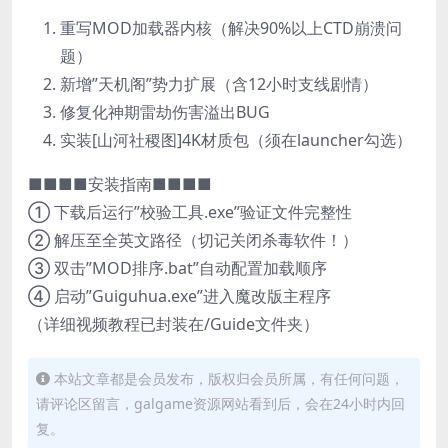
重写MOD加载器内核（解决90%以上CTD崩溃问
题）
新增”天机阁”势力扩展（含12小时支线剧情）
修复化神期雷劫伤害溢出BUG
实装[山河社稷图]4K材质包（须在launcher勾选）
■■■■安装指南■■■■
① 下载后运行”校验工具.exe”验证文件完整性
② 解压至全英文路径（切记关闭杀毒软件！）
③ 双击”MOD排序.bat”自动配置加载顺序
④ 启动”Guiguhua.exe”进入魔改版主程序
（详细视频教程已封装在/Guide文件夹）
本站文章都是会员发布，版权归会员所属，有任何问题，
请评论区留言，galgame资源网站看到后，会在24小时内回
复。