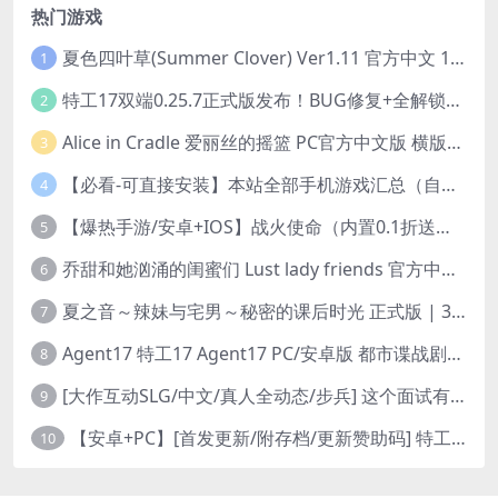
热门游戏
夏色四叶草(Summer Clover) Ver1.11 官方中文 1+4.35G 全CG 有CV 百度盘版本
1
特工17双端0.25.7正式版发布！BUG修复+全解锁存档+赞助码合集（安卓/PC/中文/动态）
2
Alice in Cradle 爱丽丝的摇篮 PC官方中文版 横版动作ACT 手绘幻想风 v0.29g 完整体验版
3
【必看-可直接安装】本站全部手机游戏汇总（自带修改器MOD）
4
【爆热手游/安卓+IOS】战火使命（内置0.1折送可触碰战姬）[中文/美女养成/整合兑换码/双端互通/更新]（公测）
5
乔甜和她汹涌的闺蜜们 Lust lady friends 官方中文版本 SLG类型
6
夏之音～辣妹与宅男～秘密的课后时光 正式版 | 3D 动态步兵触摸互动 SLG|PC 平台 | 内嵌汉化 + 去码补丁 + 修改存档 | 1.5G
7
Agent17 特工17 Agent17 PC/安卓版 都市谍战剧情模拟RPG v0.26.6 官方中文高清版
8
[大作互动SLG/中文/真人全动态/步兵] 这个面试有点硬2-远征东洋篇 免登录破解版本V1.11 官方中文步兵 [20G/新破解/中文配音]
9
【安卓+PC】[首发更新/附存档/更新赞助码] 特工17Agent V0.25.9 官方中文版+赞助码+修复多项BUG 3月29最新版本
10