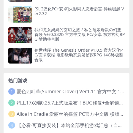
[SLG汉化PC+安卓]火影同人忍者后宫-异族崛起 V
er2.32
我和龙女妈妈的玄幻之旅 / 私と竜娘母親の幻想
冒険 Ver0.332b 官方中文版 PC/安卓 东方玄幻RP
G 赞助整合版
创世秩序 The Genesis Order v1.0.5 官方汉化P
C/安卓双端 电影级动态悬疑侦探RPG 14G终极整
合版
热门游戏
夏色四叶草(Summer Clover) Ver1.11 官方中文 1+4.35G 全CG 有CV 百度盘版本
1
特工17双端0.25.7正式版发布！BUG修复+全解锁存档+赞助码合集（安卓/PC/中文/动态）
2
Alice in Cradle 爱丽丝的摇篮 PC官方中文版 横版动作ACT 手绘幻想风 v0.29g 完整体验版
3
【必看-可直接安装】本站全部手机游戏汇总（自带修改器MOD）
4