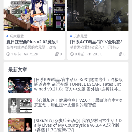
玩家最爱
玩家最爱
夏日狂想曲Plus v2.02魔改10
[日系ACT精品/官中/全动态/
1DLC安卓终极版：SLG进化新
战斗H/PC]哥特少女勇闯恶魔
当蝉鸣撞碎盛夏的次元壁，这场被3
​​动作游戏爱好者必入！​​《哥特少女
形态
城 SiNiSistar Ver3.01p 官方
00万玩家认证为「最强暑假模拟
勇闯恶魔城2 SiNiSistar2》以独...
1 年前
75.2K
0
8 月前
20.3K
0
中文版[373M]
器」的奇迹物语，终...
最新文章
[日系RPG精品/官中/战斗X/PC]隧道逃生：终极版
隧道逃生 命运交织 TUNNEL ESCAPE Fates Ent
wined v0.21.0a 官方中文版 番外編+连裤袜补丁
[2.66G]
《心跳加速！健康检查》v2.0.1：黑白诊疗室×动
态互动，用血压计丈量你的理智值
[SLG/AI汉化/步兵全动态] 我的乡村日常生活！D
aily Lives of My Countryside v0.3.4 AI汉化版
+存档 [1.7G/更新/CV]