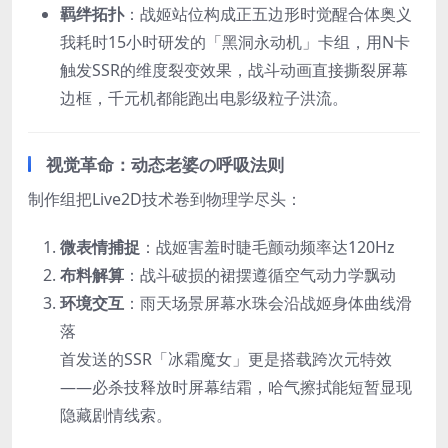
羁绊拓扑
：战姬站位构成正五边形时觉醒合体奥义
我耗时15小时研发的「黑洞永动机」卡组，用N卡
触发SSR的维度裂变效果，战斗动画直接撕裂屏幕
边框，千元机都能跑出电影级粒子洪流。
视觉革命：动态老婆の呼吸法则
制作组把Live2D技术卷到物理学尽头：
微表情捕捉
：战姬害羞时睫毛颤动频率达120Hz
布料解算
：战斗破损的裙摆遵循空气动力学飘动
环境交互
：雨天场景屏幕水珠会沿战姬身体曲线滑
落
首发送的SSR「冰霜魔女」更是搭载跨次元特效
——必杀技释放时屏幕结霜，哈气擦拭能短暂显现
隐藏剧情线索。