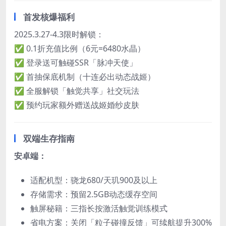
首发核爆福利
2025.3.27-4.3限时解锁：
✅ 0.1折充值比例（6元=6480水晶）
✅ 登录送可触碰SSR「脉冲天使」
✅ 首抽保底机制（十连必出动态战姬）
✅ 全服解锁「触觉共享」社交玩法
✅ 预约玩家额外赠送战姬婚纱皮肤
双端生存指南
安卓端：​
适配机型：骁龙680/天玑900及以上
存储需求：预留2.5GB动态缓存空间
触屏秘籍：三指长按激活触觉训练模式
省电方案：关闭「粒子碰撞反馈」可续航提升300%