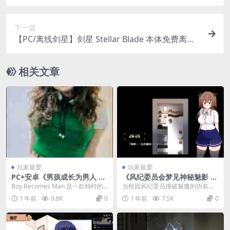
约定 NTRアイドル – 夢の約束 V2.0.5 官中版+无码
补丁+存档 [3.50G]
下一篇
【PC/离线剑星】剑星 Stellar Blade 本体免费离线
教程 附150+绅秘MOD整合+42项修改器 【3.3G】
相关文章
玩家最爱
玩家最爱
PC+安卓《男孩成长为男人 Bo
《风纪委员会梦见神秘魅影 風
y Becomes Man》v0.2 欧美
紀委員は女银魔の夢を見る
Boy Becomes Man​​ 是一款独特的
当校园风纪委员撞破魅魔的伪装，
真人SLG动态步兵汉化版
か》V1.03 【安卓模拟器+PC/
欧美真人互动SLG游戏，v0.2...
正义与欲望的碰撞早已埋下伏笔。
1 年前
9.8K
0
1 年前
7.5K
0
精品RPG】[AI汉化/存档/CV]
这款【安卓模拟器+P...
【2G】