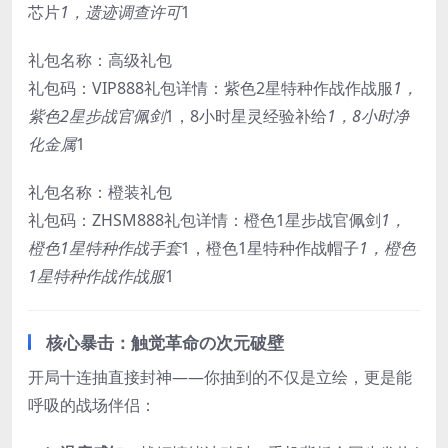
芯片
1，遗迹调查许可
1
礼包名称：高级礼包
礼包码：VIP888礼包详情：紫色2星特种作战作战服
1，
紫色2星步战官佩剑
1，8小时星灵经验补给
1，8小时净
化金属
1
礼包名称：橙装礼包
礼包码：ZHSM888礼包详情：橙色1星步战官佩剑
1，
橙色1星特种作战手套
1，橙色1星特种作战帽子
1，橙色
1星特种作战作战服
1
核心暴击：触觉革命の次元破壁
开局十连抽直接封神——你抽到的不仅是立绘，更是能
呼吸的战场伴侣：