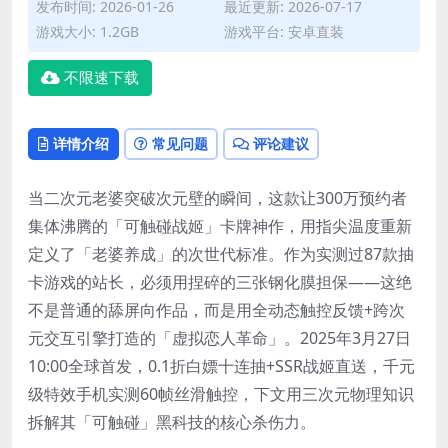
发布时间: 2026-01-26
最近更新: 2026-07-17
游戏大小: 1.2GB
游戏平台: 安卓直装
不限速下载
详情介绍
常见问题
评论建议
当二次元老婆突破次元壁的瞬间，这款让300万预约者
集体沸腾的「可触碰战姬」卡牌神作，用指尖温度重新
定义了「老婆养成」的次世代标准。作为实测过87款抽
卡游戏的站长，必须用捏碎的三张钢化膜担保——这绝
不是普通的舔屏向作品，而是用全动态触控反馈+跨次
元交互引擎打造的「虚拟恋人革命」。2025年3月27日
10:00全球首发，0.1折白嫖十连抽+SSR战姬直送，千元
级特效手机实测60帧丝滑触控，下文用三次元物理知识
拆解其「可触碰」黑科技的核心杀伤力。