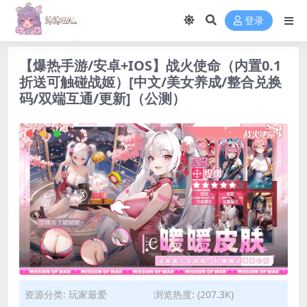
登录
【爆热手游/安卓+IOS】战火使命（内置0.1
折送可触碰战姬）[中文/美女养成/整合兑换
码/双端互通/更新]（公测）
资源分类:
玩家最爱
浏览热度: (207.3K)