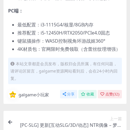
PC端：​
最低配置：i3-1115G4/核显/8GB内存
推荐配置：i5-12450H/RTX2050/PCIe4.0固态
键鼠骚操作：WASD控制视角环游战姬360°
4K材质包：官网限时免费领取（含蕾丝纹理增强）
本站文章都是会员发布，版权归会员所属，有任何问题，
请评论区留言，galgame资源网站看到后，会在24小时内回
复。
galgame小玩家
分享
收藏
点赞(
32
)
上一篇
[PC-SLG] 更新[互动SLG/3D/动态] NTR偶像 – 梦之