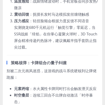
温度感知
：战姬情绪波动时，手机背板会同步发热/
微凉
震动回馈
：抚摸长发时马达模拟发丝缠绕触感
压力感应
：轻捏脸颊会根据力度反馈不同语音
实测骁龙680千元机运行「触觉引擎」零延迟，当
SSR战姬「绯焰」在你掌心凝聚火球时，3D Touch
屏会精准传递灼热脉冲，建议佩戴半指手套防止指
尖过载。
策略核弹：卡牌组合の量子纠缠
别被二次元画风迷惑，这游戏的战斗系统硬核到让牌佬
跪服：
元素坍缩
：水火属性卡牌同时打出会触发湮灭反应
时空叠层
：连续三回合不出牌自动激活「时停暴
击」