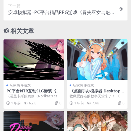
下一篇
安卓模拟器+PC平台精品RPG游戏《冒失巫女与魅
魔之岛 Ver1.02》官方中文版
相关文章
玩家热评游戏
玩家热评游戏
PC平台NTR互动SLG游戏《诺
《桌面手办模拟器 Desktop G
里卡斯的案例》Ver0.95 AI汉
arage Kit V2.4.09》3D全动
《诺里卡斯的案例（Norikas’s cas
收藏爱好者的数字天堂来了！​​ 《桌
化内嵌版
态收藏家的终极盛宴
e）》Ver0.95 A...
面手办模拟器 Desktop Garage ...
1 年前
6.2K
0
1 年前
7.4K
0