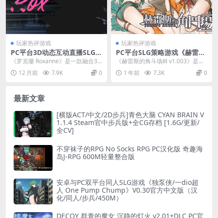
玩家热评游戏
玩家热评游戏
PC平台3D动态互动直播SLG游
PC平台SLG策略游戏《赫雷斯
戏《罗克珊 Roxanne》V0.7
的角斗场Ⅲ v1.003》完整资源
《罗克珊 Roxanne》是一款融合3D
《赫雷斯的角斗场Ⅲ v1.003》是一
汉化动态步兵版+全解锁存档 1
介绍
动态互动与直播元素的SLG游戏，
款PC平台SLG策略模拟游戏，现已
12 月前
7.9K
0
1 年前
7.3K
0
0.2G
最新V0...
推出官方...
最新文章
[横版ACT/中文/2D步兵]青色大脑 CYAN BRAIN V
1.1.4 Steam官中步兵版+全CG存档 [1.6G/更新/
全CV]
不穿袜子的RPG No Socks RPG PC汉化版 奇趣海
岛J-RPG 600M轻量整合版
安卓与PC双平台同人SLG游戏《独泵侠/一dio超
人 One Pump Chump》V0.30官方中文版（汉
化/同人/步兵/450M）
DECOY 群青的魔女 沉静的灯火 v2.01+DLC PC官