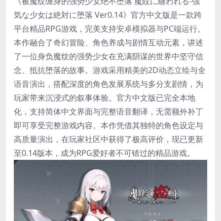
《被魔纹缠身的强势少女绝不堕落 魔紋に纏われる-強
気な少女は絶対に堕落 Ver0.14》官方中文版是一款跨
平台精品RPG游戏，完美支持安卓模拟器与PC端运行。
本作融合了奇幻冒险、角色养成与剧情互动元素，讲述
了一位身负魔纹的强势少女在充满阴谋的世界中坚守信
念、抵抗堕落的故事。游戏采用精美的2D动态立绘与全
语音演出，搭配深度的角色发展系统与多分支剧情，为
玩家带来沉浸式的叙事体验。官方中文版已完全本地
化，支持简体中文界面与完整语音翻译，无需额外补丁
即可享受完整游戏内容。本作凭借其独特的角色设定与
高质量演出，在玩家社区中获得了极高评价，现已更新
至0.14版本，成为RPG爱好者不可错过的精品游戏。