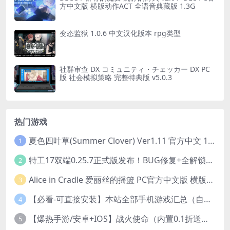
方中文版 横版动作ACT 全语音典藏版 1.3G
变态监狱 1.0.6 中文汉化版本 rpg类型
社群审查 DX コミュニティ・チェッカー DX PC
版 社会模拟策略 完整特典版 v5.0.3
热门游戏
夏色四叶草(Summer Clover) Ver1.11 官方中文 1+4.35G 全CG 有CV 百度盘版本
1
特工17双端0.25.7正式版发布！BUG修复+全解锁存档+赞助码合集（安卓/PC/中文/动态）
2
Alice in Cradle 爱丽丝的摇篮 PC官方中文版 横版动作ACT 手绘幻想风 v0.29g 完整体验版
3
【必看-可直接安装】本站全部手机游戏汇总（自带修改器MOD）
4
【爆热手游/安卓+IOS】战火使命（内置0.1折送可触碰战姬）[中文/美女养成/整合兑换码/双端互通/更新]（公测）
5