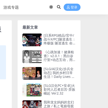
游戏专题
登录
最新文章
版
[日系RPG精品/官中/
战斗X/PC]隧道逃生：
终极版 隧道逃生 命
运交织 TUNNEL ESC
APE Fates Entwined
《心跳加速！健康检
v0.21.0a 官方中文版
查》v2.0.1：黑白诊
番外編+连裤袜补丁
疗室×动态互动，用
[2.66G]
血压计丈量你的理智
值
[SLG/AI汉化/步兵全
动态] 我的乡村日常
生活！Daily Lives of
My Countryside v0.
3.4 AI汉化版+存档
[SLG汉化PC+安卓]火
[1.7G/更新/CV]
影同人忍者后宫-异族
崛起 Ver2.32
我和龙女妈妈的玄幻
之旅 / 私と竜娘母親