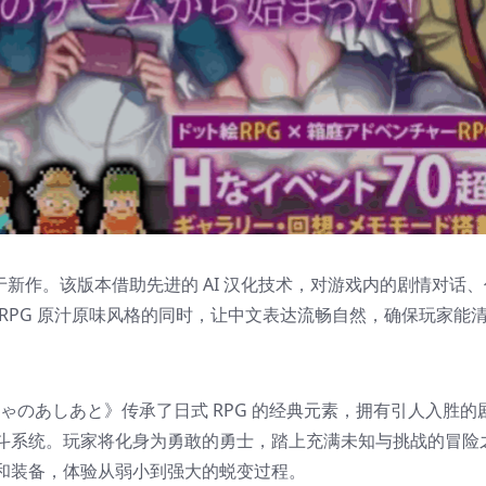
，属于新作。该版本借助先进的 AI 汉化技术，对游戏内的剧情对话
RPG 原汁原味风格的同时，让中文表达流畅自然，确保玩家能
。
うしゃのあしあと》传承了日式 RPG 的经典元素，拥有引人入胜的
斗系统。玩家将化身为勇敢的勇士，踏上充满未知与挑战的冒险
和装备，体验从弱小到强大的蜕变过程。