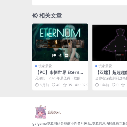
eepseekV3内嵌汉化版 [60
相关文章
玩家最爱
玩家最爱
【PC】永恒世界 Eternu
【双端】超超超能
m 0.8.6 全新BGM版：顶
ower 重制版v0
兄弟们，2025年最值得下载的视
当你在深夜刷到这条
级建模×沉浸式剧情×海量
沙盒后宫+官方中
觉小说神作来了！《永恒世界 Et
运的齿轮已经开始转
8 月前
40
35
102.9K
0
1 年前
0
ernum》0....
集沙盒探索、高自由度剧
更新
兵内容更新
galgame资源网站是非商业性盈利网站,资源信息均转载自互联