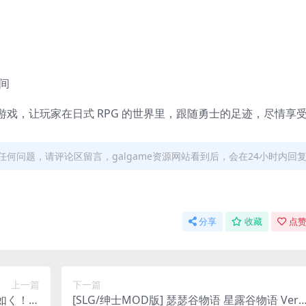
空间
戏，让玩家在日式 RPG 的世界里，跟随勇士的足迹，尽情享
何问题，请评论区留言，galgame资源网站看到后，会在24小时内回
分享
收藏
点赞
上一篇
下一篇
如く！ D
[SLG/绅士MOD版] 瑟瑟谷物语 星露谷物语 Ver4