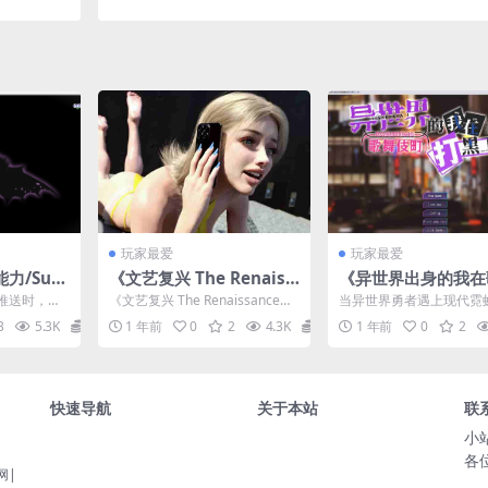
0M/新作]
0 绅士MOD整合包 [8月版/AI版本/大量新内容/
量新女杏/超全美化] [5.9G/更新]
玩家最爱
玩家最爱
力/Sup
《文艺复兴 The Renaiss
《异世界出身的我在
.48发布：
ance Ver0.4》SLG｜3D
伎町打黑工》V1.06
推送时，命
《文艺复兴 The Renaissance》
当异世界勇者遇上现代霓虹灯
文+全步
动态｜PC+安卓双端｜2.8
版：跨次元都市冒险
动——这款
是一款以欧洲艺术复兴时期为背
官方中文版《异世界出身
3
5.3K
0
1 年前
0
2
4.3K
0
1 年前
0
2
情...
景的3D...
歌舞伎町打黑工》（...
0G容量
快速导航
关于本站
联
小
各
网|