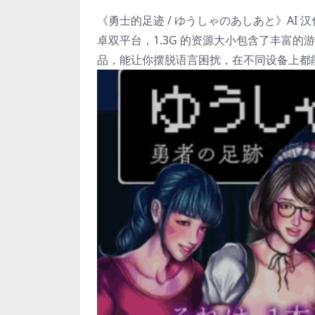
《勇士的足迹 / ゆうしゃのあしあと》AI 
卓双平台，1.3G 的资源大小包含了丰富的游
品，能让你摆脱语言困扰，在不同设备上都