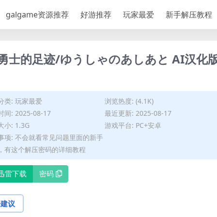
galgame资源推荐
好游推荐
玩家最爱
新手解压教程
卓] 勇士的足迹/ゆうしゃのあしあと AI汉化
分类:
玩家最爱
浏览热度: (4.1K)
间: 2025-08-17
最近更新: 2025-08-17
小: 1.3G
游戏平台: PC+安卓
事项: 不会就看常见问题里面的新手
，有这个解压密码的详细教程
迅雷下载
密码
论建议