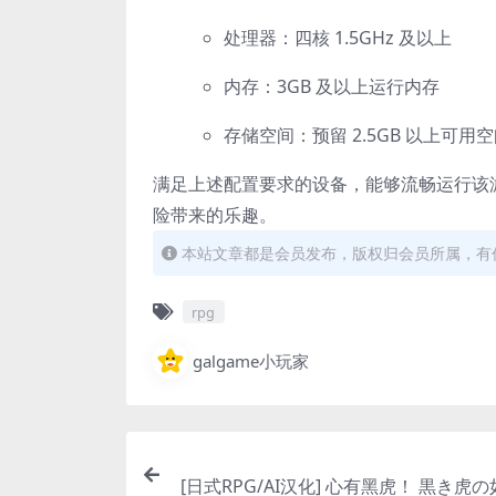
处理器：四核 1.5GHz 及以上
内存：3GB 及以上运行内存
存储空间：预留 2.5GB 以上可用
满足上述配置要求的设备，能够流畅运行该游
险带来的乐趣。
本站文章都是会员发布，版权归会员所属，有任
rpg
galgame小玩家
[日式RPG/AI汉化] 心有黑虎！ 黒き虎の