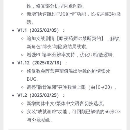
性，修复部分机型闪退问题。
新增“快速跳过已读剧情”功能，长按屏幕3秒激
活。
V1.1（2025/02/05）​
：
追加支线剧情【暗夜药师の禁断契约】，解锁
新角色“绯夜”与隐藏结局线索。
增强PC端4K分辨率支持，优化UI缩放逻辑。
V1.12（2025/02/18）​
：
修复教会阵营声望值溢出导致的剧情锁死
BUG。
调整“骸骨军团”召唤数量上限（由10→20）。
V1.2（2025/02/25）​
：
新增简体中文/繁体中文语言切换选项。
实装“成就画廊”功能，可回顾已解锁的56张CG
与37段动画。