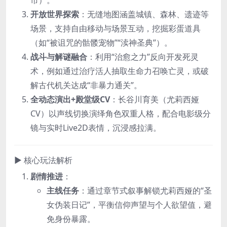
市）。
开放世界探索
：无缝地图涵盖城镇、森林、遗迹等
场景，支持自由移动与场景互动，挖掘彩蛋道具
（如“被诅咒的骷髅宠物”“渎神圣典”）。
战斗与解谜融合
：利用“治愈之力”反向开发死灵
术，例如通过治疗活人抽取生命力召唤亡灵，或破
解古代机关达成“非暴力通关”。
全动态演出+殿堂级CV
：长谷川育美（尤莉西娅
CV）以声线切换演绎角色双重人格，配合电影级分
镜与实时Live2D表情，沉浸感拉满。
▶ 核心玩法解析
剧情推进
：
主线任务
：通过章节式叙事解锁尤莉西娅的“圣
女伪装日记”，平衡信仰声望与个人欲望值，避
免身份暴露。