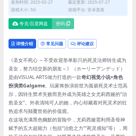
发布时间: 2025-02-27
最近更新: 2025-07-27
游戏大小: 5G
游戏平台: 安卓直装
夸克/百度网盘
密码
详情介绍
常见问题
评论建议
《圣女不死心 ～不受欢迎形单影只的死灵法师转生成为
圣女，努力结交新的朋友～》（ホーリーアンデッド）
是由VISUAL ARTS倾力打造的一款
奇幻视觉小说×角色
扮演类Galgame
。玩家将扮演前世为孤僻死灵术士范高
尔，因转生禁术失败而意外成为英雄之女尤莉西娅的“治
愈圣女”。外表清纯可人的她，内心却藏着对死灵术的狂
热追求与颠覆世俗的价值观。
在这场充满黑色幽默的冒险中，尤莉西娅需利用圣母神
赋予的五大超能力（包括“治愈之力”“死灵感知”等），周