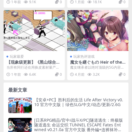
1 年前
9.1K
0
1 月前
18.1K
0
ch Demo Ver0.515a【Work
时QTE操作指挥小...
Nite Games｜900M｜新作全
CV】
玩家最爱
玩家热评游戏
【现象级更新】《黑山综合医
魔女を継ぐもの Heir of the
院》Ver2.3.2 官方中文版：双
Witch -Gathering & Craftin
当所有同行还在用换皮素材量产黄
魔女继承者以绝对顶级的5G内容容
路线分裂+碎片商店丨2G封神
g PC版 开放世界采集制作RP
油时，黑山社用手术刀般的数值设
量构建了一个生机勃勃的架空魔幻
1 年前
6.4K
0
4 月前
3.2K
0
级经营
G 魔幻工艺版 5G完整版
计剖开了模拟经营的天...
大陆，玩家将扮演继...
最新文章
【安卓+PC】胜利后的生活 Life After Victory v0.
10 官方中文版 | 绿色SLG/中文/动态/更新/2.6G
[日系RPG精品/官中/战斗X/PC]隧道逃生：终极版
隧道逃生 命运交织 TUNNEL ESCAPE Fates Ent
wined v0.21.0a 官方中文版 番外編+连裤袜补丁