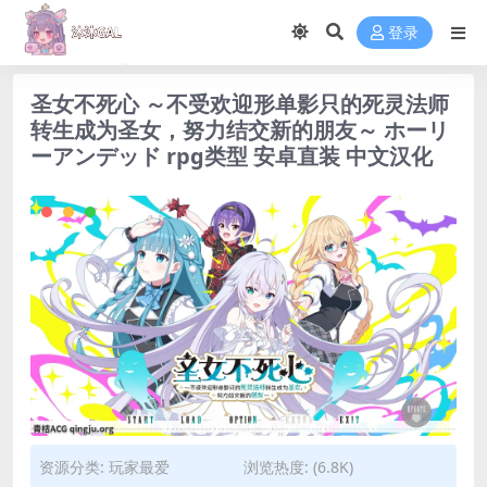
登录
圣女不死心 ～不受欢迎形单影只的死灵法师
转生成为圣女，努力结交新的朋友～ ホーリ
ーアンデッド rpg类型 安卓直装 中文汉化
资源分类:
玩家最爱
浏览热度: (6.8K)