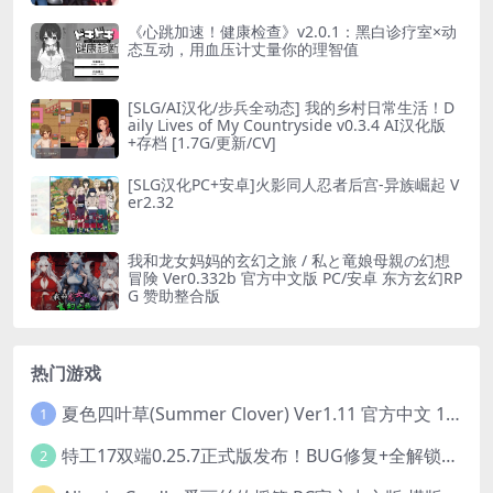
[2.66G]
《心跳加速！健康检查》v2.0.1：黑白诊疗室×动
态互动，用血压计丈量你的理智值
[SLG/AI汉化/步兵全动态] 我的乡村日常生活！D
aily Lives of My Countryside v0.3.4 AI汉化版
+存档 [1.7G/更新/CV]
[SLG汉化PC+安卓]火影同人忍者后宫-异族崛起 V
er2.32
我和龙女妈妈的玄幻之旅 / 私と竜娘母親の幻想
冒険 Ver0.332b 官方中文版 PC/安卓 东方玄幻RP
G 赞助整合版
热门游戏
夏色四叶草(Summer Clover) Ver1.11 官方中文 1+4.35G 全CG 有CV 百度盘版本
1
特工17双端0.25.7正式版发布！BUG修复+全解锁存档+赞助码合集（安卓/PC/中文/动态）
2