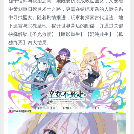
旋于信仰与欲望之间。她既要伪装成救世圣女，又要暗
中策划重归死灵术士之路，更需在错综复杂的人际关系
中寻找盟友。随着剧情推进，玩家将探索古代遗迹、地
下迷宫与宗教圣地，揭开世界背后的阴谋，并通过关键
抉择解锁【圣光救赎】【暗影重生】【混沌共生】【孤
独终焉】四大结局。