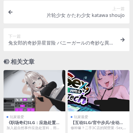
上一篇
片轮少女 かたわ少女 katawa shoujo
下一篇
兔女郎的奇妙异星冒险 バニーガールの奇妙な異星
アドベンチャー bunny girl alien adventure V1.03
ACT类型 官方中文版本 安卓直装
相关文章
玩家最爱
玩家最爱
《职场奇幻SLG：应急处置科
【互动SLG/官中步兵/全动态
事件簿 官方中文版》
HCG】修干嘛？二手3C店的闇
加入超自然事件应急处置科，用动
修幹嘛？二手3C店的闇營業 -Sex, S
营业 Sex, Secrets & Used Te
态策略化解30+都市危机！通过实
ecrets & Used T...