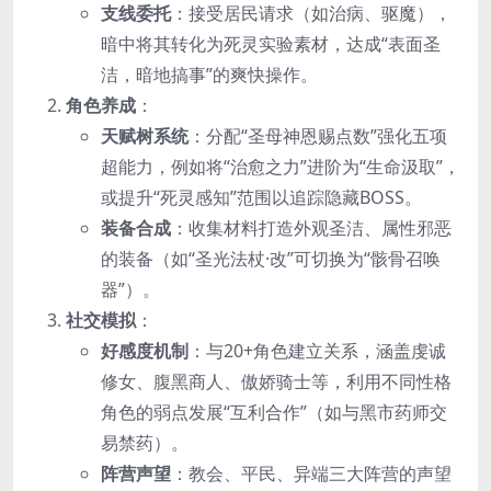
支线委托
：接受居民请求（如治病、驱魔），
暗中将其转化为死灵实验素材，达成“表面圣
洁，暗地搞事”的爽快操作。
角色养成
：
天赋树系统
：分配“圣母神恩赐点数”强化五项
超能力，例如将“治愈之力”进阶为“生命汲取”，
或提升“死灵感知”范围以追踪隐藏BOSS。
装备合成
：收集材料打造外观圣洁、属性邪恶
的装备（如“圣光法杖·改”可切换为“骸骨召唤
器”）。
社交模拟
：
好感度机制
：与20+角色建立关系，涵盖虔诚
修女、腹黑商人、傲娇骑士等，利用不同性格
角色的弱点发展“互利合作”（如与黑市药师交
易禁药）。
阵营声望
：教会、平民、异端三大阵营的声望