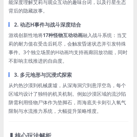
能深度理解艾莉与观众互动的趣味台词，以及行星生态
背后的隐藏故事。
2. ​
动态H事件与战斗深度结合
游戏创新性地将
17种怪物互动动画
融入战斗系统：当艾
莉的耐力值在受击后耗尽，会触发昏迷状态并引发特殊
事件。3个独立场景的H动画均支持画廊回放功能，同时
不影响主线推进的自由度。
3. ​
多元地形与沉浸式探索
从灼热沙漠到机械废墟，从深海洞穴到悬浮空岛，每个
区域均设计了独特的机关机制。例如沙漠区域的流沙陷
阱需利用怪物尸体作为垫脚石，而海底关卡则引入氧气
限制与水流推力系统，大幅提升策略维度。
▍核心玩法解析