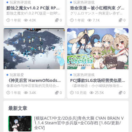
玩家热评游戏
玩家热评游戏
黯蚀之魔女v1.0.2 PC版 RPG
致命浪漫～被小红帽拘束 グリ
官中动态无码全CG存档完整游
ムロマンス～拘束逆レ赤ずき
黯蚀之魔女v1.0.2 PC版是一款RPG
グリムロマンス～拘束逆レ赤ずき
戏介绍
んが落ちるまで～ SLG类型 官
官中动态无码全CG存档游戏，完整
んが落ちるまで～​ 彻底解构格林童
1 年前
4.0K
0
1 年前
7.1K
0
方中文 安卓直装
版容量...
话的叙事框架，将...
玩家最爱
玩家热评游戏
《神灵后宫 HaremOfGods》
PC[爆款SLG农场经营类似星
PC端像素风ACT体验版 官方
露谷】森林物语～小小城镇的
像素动作与神话冒险的完美结合！​​
《森林物语：小小城镇的牧场生活
中文动态版
牧场生活～V1.2.2 内嵌汉化
《神灵后宫 HaremOfGods》官方
V1.2.2》是一款支持安卓模拟器与P
1 年前
3.4K
0
10 月前
25.5K
0
+全CG存档+新剧情【800M】
中文体...
C双端运行...
最新文章
[横版ACT/中文/2D步兵]青色大脑 CYAN BRAIN V
1.1.4 Steam官中步兵版+全CG存档 [1.6G/更新/
全CV]