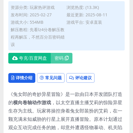
资源分类:
玩家热评游戏
浏览热度: (13.3K)
发布时间: 2025-02-27
最近更新: 2025-08-11
游戏大小: 554MB
游戏平台: 安卓直装
解压教程: 先看lz4分卷解压教
程再解压，不然百分百密码错
误
夸克/百度网盘
密码
详情介绍
常见问题
评论建议
《兔女郎的奇妙异星冒险》是一款由日本开发团队打造
的
横向卷轴动作游戏
，以太空直播主播艾莉的惊险异星
生存为主线。玩家将操控身着兔女郎装扮的艾莉，在一
颗充满未知威胁的行星上展开直播冒险。原本计划通过
观众互动完成任务的她，却意外遭遇怪物暴动、机关陷