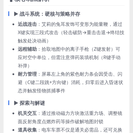
▶ ​
战斗系统：硬核与策略并存
近战连击
：艾莉的兔耳发饰可变形为能量鞭，通过
X键实现三段式攻击（轻击破防→重击击退→终结技
触发处决动画）
远程辅助
：拾取地图中的离子手枪（Z键发射）可
应对空中单位，但需注意弹药装填机制（R键手动
补弹）
耐力管理
：屏幕左上角的紫色耐力条会因受击、闪
避（C键二段跳+方向键）消耗，归零后进入昏迷状
态并触发怪物抓捕事件
▶ ​
探索与解谜
机关交互
：通过推动磁力方块激活重力场、调整镜
面反射角度点燃炸药等操作破解地图封锁
道具收集
：电车车票不仅是通关必需品，还可兑换