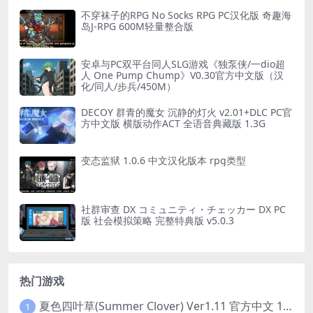
不穿袜子的RPG No Socks RPG PC汉化版 奇趣海
岛J-RPG 600M轻量整合版
安卓与PC双平台同人SLG游戏《独泵侠/一dio超
人 One Pump Chump》V0.30官方中文版（汉
化/同人/步兵/450M）
DECOY 群青的魔女 沉静的灯火 v2.01+DLC PC官
方中文版 横版动作ACT 全语音典藏版 1.3G
变态监狱 1.0.6 中文汉化版本 rpg类型
社群审查 DX コミュニティ・チェッカー DX PC
版 社会模拟策略 完整特典版 v5.0.3
热门游戏
夏色四叶草(Summer Clover) Ver1.11 官方中文 1+4.35G 全CG 有CV 百度盘版本
1