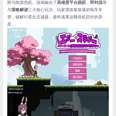
阱与能源危机。游戏融合了
高难度平台跳跃
、
即时战斗
与
策略解谜
三大核心玩法，玩家需收集散落的电车车
票，破解行星生态谜题，最终逃离这颗危机四伏的异
星。