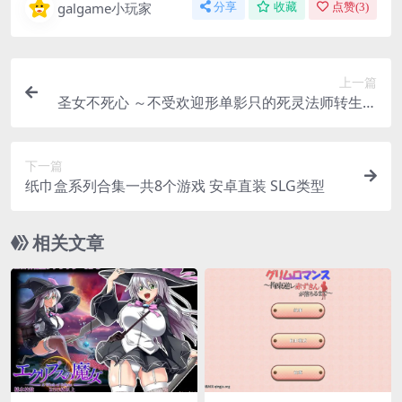
galgame小玩家
分享
收藏
点赞(
3
)
上一篇
圣女不死心 ～不受欢迎形单影只的死灵法师转生成
为圣女，努力结交新的朋友～ ホーリーアンデッド
rpg类型 安卓直装 中文汉化
下一篇
纸巾盒系列合集一共8个游戏 安卓直装 SLG类型
相关文章