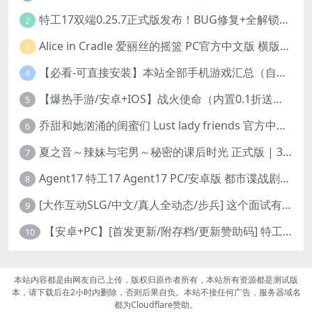
特工17双端0.25.7正式版发布！BUG修复+全解锁存档+赞助码合集（安卓/PC/中文/动态）
2
Alice in Cradle 爱丽丝的摇篮 PC官方中文版 横版动作ACT 手绘幻想风 v0.29g 完整体验版
3
【必看-可直接安装】本站全部手机游戏汇总（自带修改器MOD）
4
【爆热手游/安卓+IOS】战火使命（内置0.1折送可触碰战姬）[中文/美女养成/整合兑换码/双端互通/更新]（公测）
5
乔甜和她汹涌的闺蜜们 Lust lady friends 官方中文版本 SLG类型
6
夏之音～辣妹与宅男～秘密的课后时光 正式版 | 3D 动态步兵触摸互动 SLG|PC 平台 | 内嵌汉化 + 去码补丁 + 修改存档 | 1.5G
7
Agent17 特工17 Agent17 PC/安卓版 都市谍战剧情模拟RPG v0.26.6 官方中文高清版
8
[大作互动SLG/中文/真人全动态/步兵] 这个面试有点硬2-远征东洋篇 免登录破解版本V1.11 官方中文步兵 [20G/新破解/中文配音]
9
【安卓+PC】[首发更新/附存档/更新赞助码] 特工17Agent V0.25.9 官方中文版+赞助码+修复多项BUG 3月29最新版本
10
本站内容都是由网友自己上传，版权归原作者所有，本站所有资源都是测试版
本，请下载后在2小时内删除，否则后果自负。本站不接任何广告，服务器域名
都为Cloudflare赞助。