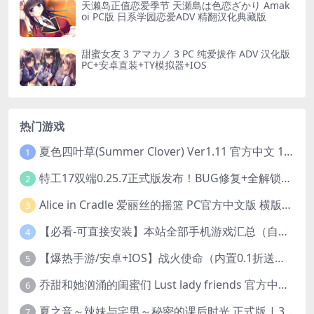
天濑岛正值恋爱季节 天瀬島は色恋ざかり Amak
oi PC版 日系学园恋爱ADV 精翻汉化典藏版
甜蜜女友 3 アマカノ 3 PC 纯爱拔作 ADV 汉化版
PC+安卓直装+TY模拟器+IOS
热门游戏
夏色四叶草(Summer Clover) Ver1.11 官方中文 1+4.35G 全CG 有CV 百度盘版本
1
特工17双端0.25.7正式版发布！BUG修复+全解锁存档+赞助码合集（安卓/PC/中文/动态）
2
Alice in Cradle 爱丽丝的摇篮 PC官方中文版 横版动作ACT 手绘幻想风 v0.29g 完整体验版
3
【必看-可直接安装】本站全部手机游戏汇总（自带修改器MOD）
4
【爆热手游/安卓+IOS】战火使命（内置0.1折送可触碰战姬）[中文/美女养成/整合兑换码/双端互通/更新]（公测）
5
乔甜和她汹涌的闺蜜们 Lust lady friends 官方中文版本 SLG类型
6
夏之音～辣妹与宅男～秘密的课后时光 正式版 | 3D 动态步兵触摸互动 SLG|PC 平台 | 内嵌汉化 + 去码补丁 + 修改存档 | 1.5G
7