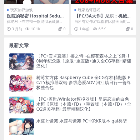
玩家热评游戏
玩家热评游戏
医院的秘密 Hospital Seducti
【PC/3A大作】尼尔：机械纪
on ホスピタル・セダクショ
元终极收藏版：200+全功能M
你绝对正在寻找一款能彻底颠覆传
当所有动作游戏都在比拼画面时，
ン PC版 日系像素动作冒险 心
OD整合/全DLC解锁/官方中文
统日系动作游戏认知的巅峰神作，
《尼尔：机械纪元》用哲学命题重
3 月前
10.1K
0
1 年前
6.5K
0
理惊悚 v1.1.2
终极优化【48G超强体验】
医院的秘密 Hosp...
构了第九艺术的深度。...
最新文章
〔PC+安卓直装〕樱之诗 -在樱花森林之上飞舞-1
0周年纪念版〔原版+重置版+通关全CG存档+精翻
汉化〕
树莓立方体 Raspberry Cube 全CG存档精翻版 P
C/TY模拟器双端 多线恋爱ADV 河江镇日行一善终
极整合包
【PC+盖世/Winlator模拟器版】星辰恋曲的白色
永恒【原版（本篇+FD）+重置版（本篇+FD）+全
CG通关存档+最新精翻汉化】
水蓮と紫苑 水莲与紫苑 PC+KRKR版本 gal类型