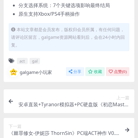
分支选择系统：7个关键选项影响最终结局
原生支持Xbox/PS4手柄操作
本站文章都是会员发布，版权归会员所属，有任何问题，
请评论区留言，galgame资源网站看到后，会在24小时内回
复。
act
gal
galgame小玩家
分享
收藏
点赞(
0
)
上一篇
安卓直装+Tyranor模拟器+PC硬盘版《初恋Master
Up/初恋マスターアップ》
下一篇
《棘罪修女-伊妮莎 ThornSin》PC端ACT神作 V0.7.