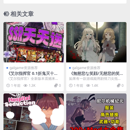
5 全动态战斗版
相关文章
galgame资源推荐
galgame资源推荐
《艾尔指挥官 0.1折鬼灭十万
《無慈悲な笑顔/无慈悲的笑
抽》300MB动漫卡牌手游正式
颜》PC端ADV新作：悬疑剧情
《艾尔指挥官》全新版本震撼来
如果有一款游戏能用剧情刀尖抵住
上线
与极致视听的双重暴击
袭！​​ 这款300MB大小的动漫风格卡
你的喉咙，用音乐掐住你的呼吸，
1 年前
1.3K
0
1 年前
1.4K
0
牌手游现已开...
那《无慈悲的笑颜》绝...