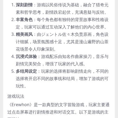
深刻剧情
：游戏以民俗传说为基础，融合了猎奇元
素和哲学思考，剧情跌宕起伏，充满悬疑与反转。
丰富角色
：每个角色都有独特的背景故事和性格设
定，玩家可以通过互动深入了解他们的内心世界。
精美画风
：由ジェントル佐々木负责原画，角色设
计细腻，场景氛围感十足，尤其是漫山遍野的山茶
花场景令人印象深刻。
沉浸式体验
：游戏配乐由知名作曲家操刀，音乐与
剧情完美契合，增强了玩家的代入感。
多结局设定
：玩家的选择将影响剧情走向，不同的
选择将开启不同的故事线和结局，增加了游戏的可
玩性。
游戏玩法
《Erewhon》是一款典型的文字冒险游戏，玩家主要通
过点击屏幕进行剧情推进和对话交互。以下是游戏的主