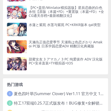
【PC+盖世/Winlator模拟器版】星辰恋曲的白色
永恒【原版（本篇+FD）+重置版（本篇+FD）+全
CG通关存档+最新精翻汉化】
水蓮と紫苑 水莲与紫苑 PC+KRKR版本 gal类型
天濑岛正值恋爱季节 天瀬島は色恋ざかり Amak
oi PC版 日系学园恋爱ADV 精翻汉化典藏版
甜蜜女友 3 アマカノ 3 PC 纯爱拔作 ADV 汉化版
PC+安卓直装+TY模拟器+IOS
热门游戏
夏色四叶草(Summer Clover) Ver1.11 官方中文 1+4.35G 全CG 有CV 百度盘版本
1
特工17双端0.25.7正式版发布！BUG修复+全解锁存档+赞助码合集（安卓/PC/中文/动态）
2