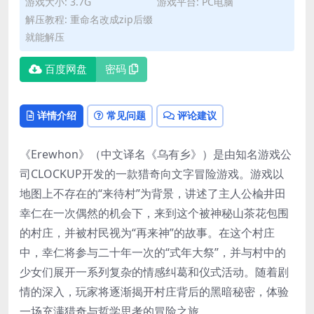
游戏大小: 3.7G
游戏平台: PC电脑
解压教程: 重命名改成zip后缀
就能解压
百度网盘
密码
详情介绍
常见问题
评论建议
《Erewhon》（中文译名《乌有乡》）是由知名游戏公
司CLOCKUP开发的一款猎奇向文字冒险游戏。游戏以
地图上不存在的“来待村”为背景，讲述了主人公楡井田
幸仁在一次偶然的机会下，来到这个被神秘山茶花包围
的村庄，并被村民视为“再来神”的故事。在这个村庄
中，幸仁将参与二十年一次的“式年大祭”，并与村中的
少女们展开一系列复杂的情感纠葛和仪式活动。随着剧
情的深入，玩家将逐渐揭开村庄背后的黑暗秘密，体验
一场充满猎奇与哲学思考的冒险之旅。