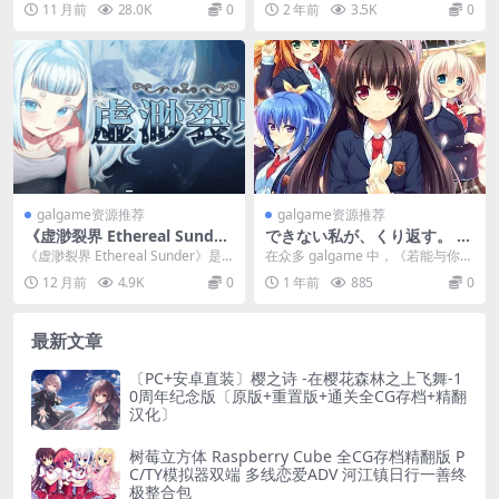
11 月前
28.0K
0
2 年前
3.5K
0
角色卡整合 MOD 容量 56G
本、...
galgame资源推荐
galgame资源推荐
《虚渺裂界 Ethereal Sunde
できない私が、くり返す。 若
r》Ver1.3 官方中文版｜PC平
能与你再次相见 PC+KRKR平
《虚渺裂界 Ethereal Sunder》是
在众多 galgame 中，《若能与你再
台RPG游戏
台 gal类型
一款在PC平台上颇具特色的RPG
次相见》（【PC+KRKR】できない
12 月前
4.9K
0
1 年前
885
0
游...
私が...
最新文章
〔PC+安卓直装〕樱之诗 -在樱花森林之上飞舞-1
0周年纪念版〔原版+重置版+通关全CG存档+精翻
汉化〕
树莓立方体 Raspberry Cube 全CG存档精翻版 P
C/TY模拟器双端 多线恋爱ADV 河江镇日行一善终
极整合包