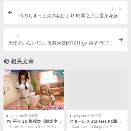
上一篇
晴のちきっと菜の花びより 晴霁之后定是菜花盛开
的好天气
下一篇
天使のいない12月 没有天使的12月 gal类型 PC平
台
相关文章
galgame资源推荐
galgame资源推荐
PC 平台 3D 模拟类《职场少女
スターレス starless PC版本
– Room Girl》精翻汉化版 含
4.2G gal类型
《职场少女 – Room Girl》作为 i 社
《starless》由 Empress 与ウィル
全满存档 + 新 DLC + 五千 +
打造的 3D 模拟类...
プラス联合开发，圣少女身兼剧