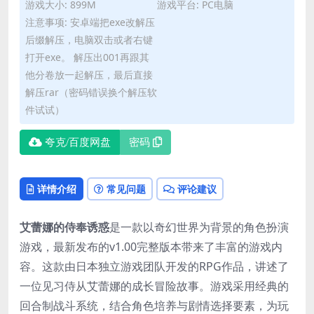
游戏大小: 899M
游戏平台: PC电脑
注意事项: 安卓端把exe改解压
后缀解压，电脑双击或者右键
打开exe。 解压出001再跟其
他分卷放一起解压，最后直接
解压rar（密码错误换个解压软
件试试）
夸克/百度网盘
密码
详情介绍
常见问题
评论建议
艾蕾娜的侍奉诱惑​
​是一款以奇幻世界为背景的角色扮演
游戏，最新发布的v1.00完整版本带来了丰富的游戏内
容。这款由日本独立游戏团队开发的RPG作品，讲述了
一位见习侍从艾蕾娜的成长冒险故事。游戏采用经典的
回合制战斗系统，结合角色培养与剧情选择要素，为玩