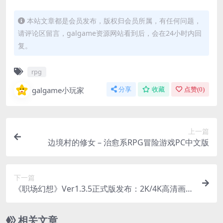
本站文章都是会员发布，版权归会员所属，有任何问题，
请评论区留言，galgame资源网站看到后，会在24小时内回
复。
rpg
galgame小玩家
分享
收藏
点赞(
0
)
上一篇
边境村的修女 – 治愈系RPG冒险游戏PC中文版
下一篇
《职场幻想》Ver1.3.5正式版发布：2K/4K高清画质
+全CG存档 官中动态SLG
相关文章