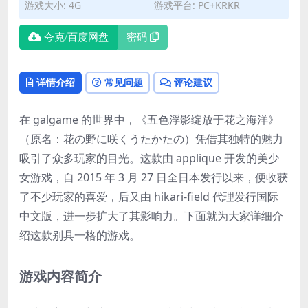
游戏大小: 4G
游戏平台: PC+KRKR
夸克/百度网盘
密码
详情介绍
常见问题
评论建议
在 galgame 的世界中，《五色浮影绽放于花之海洋》
（原名：花の野に咲くうたかたの）凭借其独特的魅力
吸引了众多玩家的目光。这款由 applique 开发的美少
女游戏，自 2015 年 3 月 27 日全日本发行以来，便收获
了不少玩家的喜爱，后又由 hikari-field 代理发行国际
中文版，进一步扩大了其影响力。下面就为大家详细介
绍这款别具一格的游戏。
游戏内容简介