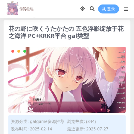
登录
花の野に咲くうたかたの 五色浮影绽放于花
之海洋 PC+KRKR平台 gal类型
资源分类:
galgame资源推荐
浏览热度: (844)
发布时间: 2025-02-14
最近更新: 2025-07-27