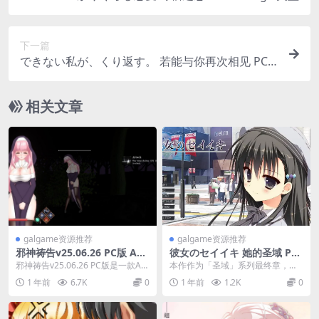
下一篇
できない私が、くり返す。 若能与你再次相见 PC+
KRKR平台 gal类型
相关文章
galgame资源推荐
galgame资源推荐
邪神祷告v25.06.26 PC版 ACT
彼女のセイイキ 她的圣域 PC+
官中动态CV完整游戏介绍
KRKR平台 gal类型
邪神祷告v25.06.26 PC版是一款AC
本作作为「圣域」系列最终章，由
T官中动态CV动作游戏，当前版本
神学顾问团队「高天原研究所」监
1 年前
6.7K
0
1 年前
1.2K
0
容量...
修，构建了横跨《古事...