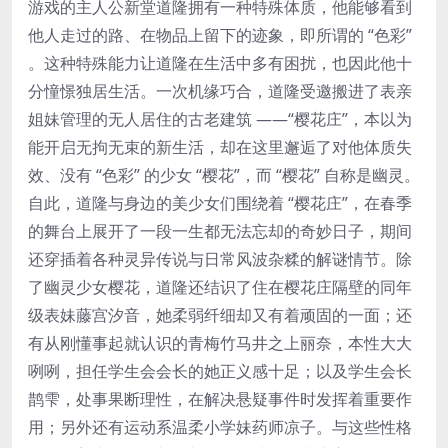
游戏的主人公新堂道隆拥有一种特殊体质，他能够看到
他人走过的路、在物品上留下的迹象，即所谓的 “色彩”
。这种特殊能力让道隆在生活中多有困扰，也因此他十
分憧憬独居生活。一次机缘巧合，道隆受邀搬进了表亲
姐妹管理的无人居住的古老建筑 ——“樱花庄”，本以为
能开启无拘无束的新生活，却在这里邂逅了对他体质失
效、没有 “色彩” 的少女 “樱花”，而 “樱花” 自称是幽灵。
自此，道隆与身边的美少女们围绕着 “樱花庄”，在春季
的舞台上展开了一段一生都无法忘却的奇妙日子，期间
还穿插着各种灵异传说与日常风波杂糅的解谜情节。除
了幽灵少女樱花，道隆还结识了住在樱花庄隔壁的同年
级表妹藤宫汐音，她柔弱纤细却又有着顽固的一面；还
有从刚懂事起就认识的青梅竹马井之上丽奈，本性大大
咧咧，担任学生会会长的她正义感十足；以及学生会长
鹊雫，处事果断理性，在解决悬疑事件时发挥着重要作
用；另外还有运动系温柔小学妹药师凉子。与这些性格