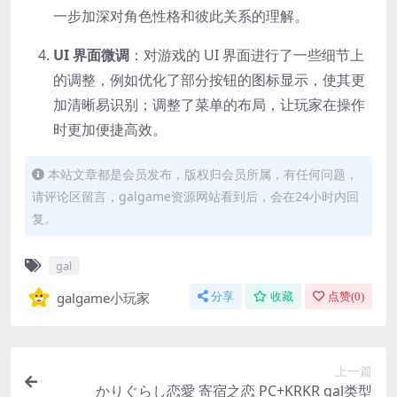
一步加深对角色性格和彼此关系的理解。
UI 界面微调
：对游戏的 UI 界面进行了一些细节上
的调整，例如优化了部分按钮的图标显示，使其更
加清晰易识别；调整了菜单的布局，让玩家在操作
时更加便捷高效。
本站文章都是会员发布，版权归会员所属，有任何问题，
请评论区留言，galgame资源网站看到后，会在24小时内回
复。
gal
galgame小玩家
分享
收藏
点赞(
0
)
上一篇
かりぐらし恋愛 寄宿之恋 PC+KRKR gal类型