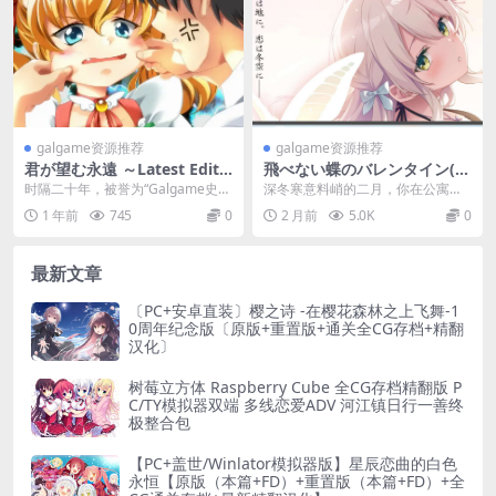
galgame资源推荐
galgame资源推荐
君が望む永遠 ～Latest Editi
飛べない蝶のバレンタイン(无
on～ 你所期望的永远 重制版
法飞翔的蝴蝶的情人节) The
时隔二十年，被誉为“Galgame史上
深冬寒意料峭的二月，你在公寓庭
PC版本 gal类型
Unflyable Butterfly’s Valen
最虐心三角恋”的经典神作——《你
院捡到一只翅膀蜷曲、无法振翅的
1 年前
745
0
2 月前
5.0K
0
tine PC/Ty模拟器版 奇幻校园
所期望的永...
琉璃色蝴蝶——替它取...
纯爱ADV 附全CG整合版
最新文章
〔PC+安卓直装〕樱之诗 -在樱花森林之上飞舞-1
0周年纪念版〔原版+重置版+通关全CG存档+精翻
汉化〕
树莓立方体 Raspberry Cube 全CG存档精翻版 P
C/TY模拟器双端 多线恋爱ADV 河江镇日行一善终
极整合包
【PC+盖世/Winlator模拟器版】星辰恋曲的白色
永恒【原版（本篇+FD）+重置版（本篇+FD）+全