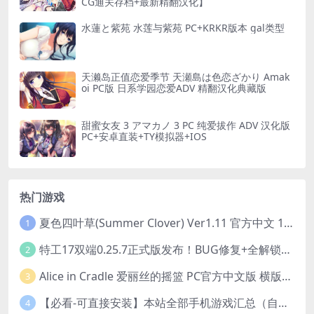
CG通关存档+最新精翻汉化】
水蓮と紫苑 水莲与紫苑 PC+KRKR版本 gal类型
天濑岛正值恋爱季节 天瀬島は色恋ざかり Amak
oi PC版 日系学园恋爱ADV 精翻汉化典藏版
甜蜜女友 3 アマカノ 3 PC 纯爱拔作 ADV 汉化版
PC+安卓直装+TY模拟器+IOS
热门游戏
夏色四叶草(Summer Clover) Ver1.11 官方中文 1+4.35G 全CG 有CV 百度盘版本
1
特工17双端0.25.7正式版发布！BUG修复+全解锁存档+赞助码合集（安卓/PC/中文/动态）
2
Alice in Cradle 爱丽丝的摇篮 PC官方中文版 横版动作ACT 手绘幻想风 v0.29g 完整体验版
3
【必看-可直接安装】本站全部手机游戏汇总（自带修改器MOD）
4