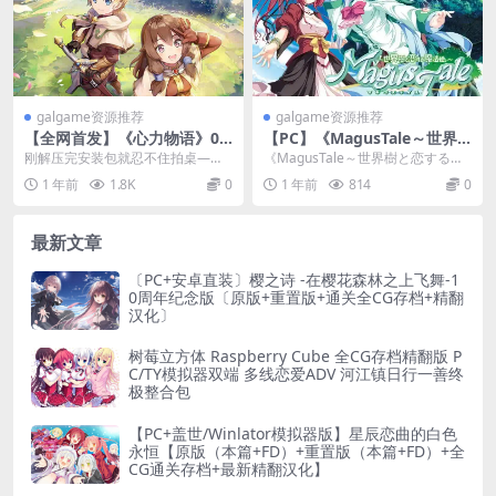
galgame资源推荐
galgame资源推荐
【全网首发】《心力物语》0.0
【PC】《MagusTale～世界
5折超值版：1.9GB轻量放置冒
樹と恋する魔法使い～》全语
刚解压完安装包就忍不住拍桌——
《MagusTale～世界樹と恋する魔
险手游正式上线
音重制版：魔法学园恋爱ADV
这年头居然真有厂商敢把648的礼
法使い～》是2009年由AXL社推出
1 年前
1.8K
0
1 年前
814
0
配置指南
包砍到3块钱卖！《...
的经典...
最新文章
〔PC+安卓直装〕樱之诗 -在樱花森林之上飞舞-1
0周年纪念版〔原版+重置版+通关全CG存档+精翻
汉化〕
树莓立方体 Raspberry Cube 全CG存档精翻版 P
C/TY模拟器双端 多线恋爱ADV 河江镇日行一善终
极整合包
【PC+盖世/Winlator模拟器版】星辰恋曲的白色
永恒【原版（本篇+FD）+重置版（本篇+FD）+全
CG通关存档+最新精翻汉化】