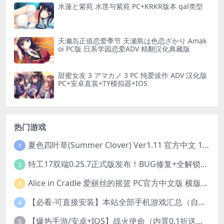
水蓮と紫苑 水莲与紫苑 PC+KRKR版本 gal类型
天濑岛正值恋爱季节 天瀬島は色恋ざかり Amak
oi PC版 日系学园恋爱ADV 精翻汉化典藏版
甜蜜女友 3 アマカノ 3 PC 纯爱拔作 ADV 汉化版
PC+安卓直装+TY模拟器+IOS
热门游戏
夏色四叶草(Summer Clover) Ver1.11 官方中文 1+4.35G 全CG 有CV 百度盘版本
1
特工17双端0.25.7正式版发布！BUG修复+全解锁存档+赞助码合集（安卓/PC/中文/动态）
2
Alice in Cradle 爱丽丝的摇篮 PC官方中文版 横版动作ACT 手绘幻想风 v0.29g 完整体验版
3
【必看-可直接安装】本站全部手机游戏汇总（自带修改器MOD）
4
【爆热手游/安卓+IOS】战火使命（内置0.1折送可触碰战姬）[中文/美女养成/整合兑换码/双端互通/更新]（公测）
5