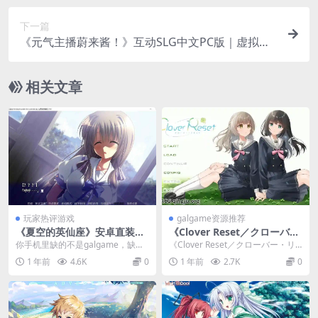
下一篇
《元气主播蔚来酱！》互动SLG中文PC版｜虚拟主
播养成模拟｜官方中文新作
相关文章
玩家热评游戏
galgame资源推荐
《夏空的英仙座》安卓直装版
《Clover Reset／クローバ
V1.1上线 400小时重构的视觉
ー・リセット》PC+Tyranor
你手机里缺的不是galgame，缺的
《Clover Reset／クローバー・リ
盛宴
模拟器版官中体验：青春重启
是能随时随地沉浸的「完整版神
セット》是一款以“命运重置”为核心
1 年前
4.6K
0
1 年前
2.7K
0
的治愈之旅
作」。青桔移植组...
的校...