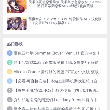
天濑岛正值恋爱季节 天瀬島は色恋ざかり Amak
oi PC版 日系学园恋爱ADV 精翻汉化典藏版
甜蜜女友 3 アマカノ 3 PC 纯爱拔作 ADV 汉化版
PC+安卓直装+TY模拟器+IOS
热门游戏
夏色四叶草(Summer Clover) Ver1.11 官方中文 1+4.35G 全CG 有CV 百度盘版本
1
特工17双端0.25.7正式版发布！BUG修复+全解锁存档+赞助码合集（安卓/PC/中文/动态）
2
Alice in Cradle 爱丽丝的摇篮 PC官方中文版 横版动作ACT 手绘幻想风 v0.29g 完整体验版
3
【必看-可直接安装】本站全部手机游戏汇总（自带修改器MOD）
4
【爆热手游/安卓+IOS】战火使命（内置0.1折送可触碰战姬）[中文/美女养成/整合兑换码/双端互通/更新]（公测）
5
乔甜和她汹涌的闺蜜们 Lust lady friends 官方中文版本 SLG类型
6
夏之音～辣妹与宅男～秘密的课后时光 正式版 | 3D 动态步兵触摸互动 SLG|PC 平台 | 内嵌汉化 + 去码补丁 + 修改存档 | 1.5G
7