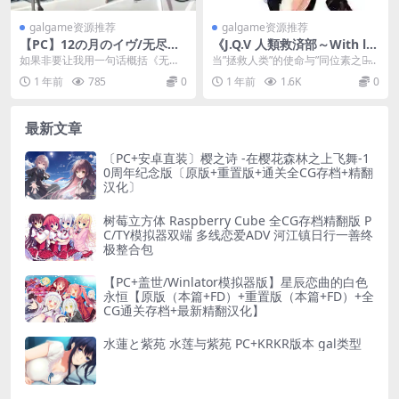
galgame资源推荐
galgame资源推荐
【PC】12の月のイヴ/无尽的
《J.Q.V 人類救済部～With lo
平安夜 gal类型
ve from isotope～：科幻悬
如果非要让我用一句话概括《无尽
当”拯救人类”的使命与”同位素之爱̶...
疑ADV登陆PC/KRKR双平台》
的平安夜》，我会说这是部”温柔
1 年前
785
0
1 年前
1.6K
0
刀...
最新文章
〔PC+安卓直装〕樱之诗 -在樱花森林之上飞舞-1
0周年纪念版〔原版+重置版+通关全CG存档+精翻
汉化〕
树莓立方体 Raspberry Cube 全CG存档精翻版 P
C/TY模拟器双端 多线恋爱ADV 河江镇日行一善终
极整合包
【PC+盖世/Winlator模拟器版】星辰恋曲的白色
永恒【原版（本篇+FD）+重置版（本篇+FD）+全
CG通关存档+最新精翻汉化】
水蓮と紫苑 水莲与紫苑 PC+KRKR版本 gal类型