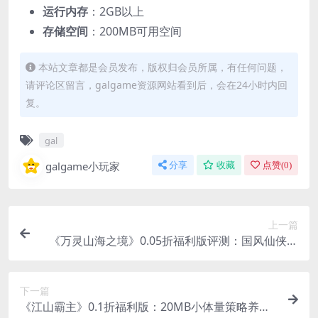
​运行内存​
​：2GB以上
​存储空间​
​：200MB可用空间
本站文章都是会员发布，版权归会员所属，有任何问题，
请评论区留言，galgame资源网站看到后，会在24小时内回
复。
gal
galgame小玩家
分享
收藏
点赞(
0
)
上一篇
《万灵山海之境》0.05折福利版评测：国风仙侠的
极致体验
下一篇
《江山霸主》0.1折福利版：20MB小体量策略养成