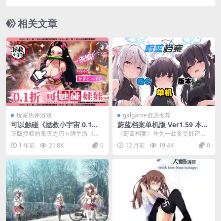
手游，登录即送648元宝
相关文章
玩家热评游戏
galgame资源推荐
可以触碰《拯救小宇宙 0.1折
蔚蓝档案单机版 Ver1.59 本地
鬼灭之刃》动漫卡牌手游正式
中文一键端 天机阁 8 月更新版
正版授权的鬼灭之刃卡牌手游《拯
《蔚蓝档案》作为一款备受好评的
上线
[带 GM 指令] [适配 PC / 安
救小宇宙》震撼推出超值0.1折福利
校园模拟 RPG 游戏，其丰富的剧情
1 年前
21.8K
0
12 月前
19.4K
0
卓] [校园模拟 RPG]
版本，1GB游戏...
设定和独特的玩...