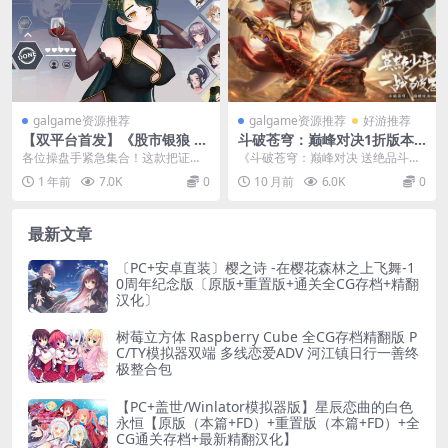
galgame资源推荐
galgame资源推荐
好游推荐
【双平台首发】《股市银狼 St
斗破苍穹：巅峰对决1折版本
ock Wolf》最终版 官方中文
（官方混服） 送绝品斗者 每
各位操盘手紧急集合！这款把证券
《斗破苍穹：巅峰对决 送绝品斗
全解锁+全平台存档丨硬核金
日送20元无门槛抵扣券
交易玩成生存游戏的硬核模拟器，
者》是一款深度还原经典 IP 的二次
1 年前
7.0K
0
10 月前
6.0K
0
融SLG丨安卓&PC双端适配
历经两年更新终于迎来...
元角色扮演类游...
最新文章
〔PC+安卓直装〕樱之诗 -在樱花森林之上飞舞-1
0周年纪念版〔原版+重置版+通关全CG存档+精翻
汉化〕
树莓立方体 Raspberry Cube 全CG存档精翻版 P
C/TY模拟器双端 多线恋爱ADV 河江镇日行一善终
极整合包
【PC+盖世/Winlator模拟器版】星辰恋曲的白色
永恒【原版（本篇+FD）+重置版（本篇+FD）+全
CG通关存档+最新精翻汉化】