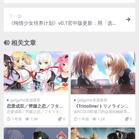
风动态剧情完整汉化版
下一篇
《纯情少女培养计划》v0.1官中版更新：用「选
择」改写少女命运
相关文章
galgame资源推荐
galgame资源推荐
恋爱成双／劈腿之恋／フタマ
《Trinoline/トリノライン【P
タ恋愛 PC硬盘官方中文版 |
C完全汉化版】丨人机虐恋核
恋爱成双／劈腿之恋／フタマタ恋
由ACQUIRE操刀的这场机械姬革
多线恋爱AVG游戏
爆×2077份眼泪存档》
愛是一款以复杂恋爱关系为主题的
命，我们用了914天攻破了所有情
1 年前
1.9K
0
1 年前
1.2K
0
多线恋爱AVG游戏，...
感演算协议。从...