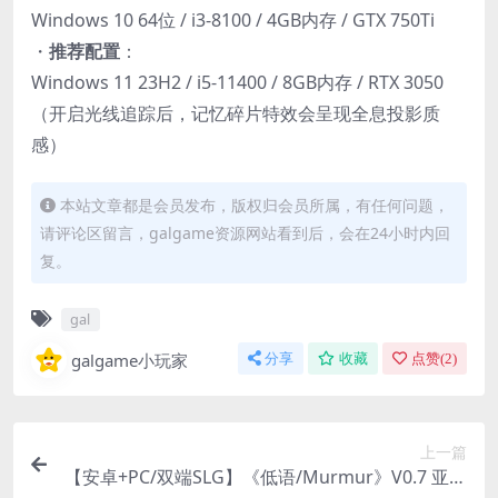
Windows 10 64位 / i3-8100 / 4GB内存 / GTX 750Ti
・​
​推荐配置​
​：
Windows 11 23H2 / i5-11400 / 8GB内存 / RTX 3050
（开启光线追踪后，记忆碎片特效会呈现全息投影质
感）
本站文章都是会员发布，版权归会员所属，有任何问题，
请评论区留言，galgame资源网站看到后，会在24小时内回
复。
gal
galgame小玩家
分享
收藏
点赞(
2
)
上一篇
【安卓+PC/双端SLG】《低语/Murmur》V0.7 亚洲