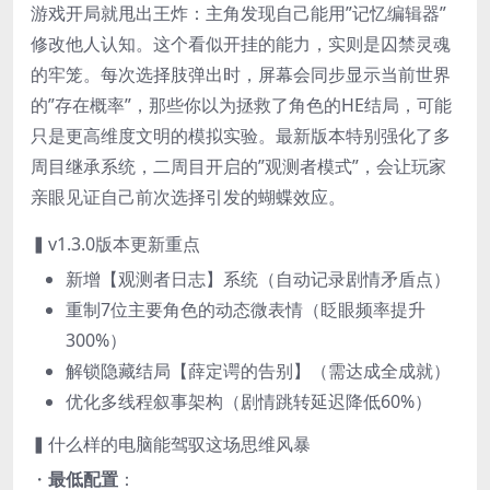
游戏开局就甩出王炸：主角发现自己能用”记忆编辑器”
修改他人认知。这个看似开挂的能力，实则是囚禁灵魂
的牢笼。每次选择肢弹出时，屏幕会同步显示当前世界
的”存在概率”，那些你以为拯救了角色的HE结局，可能
只是更高维度文明的模拟实验。最新版本特别强化了多
周目继承系统，二周目开启的”观测者模式”，会让玩家
亲眼见证自己前次选择引发的蝴蝶效应。
▍v1.3.0版本更新重点
新增【观测者日志】系统（自动记录剧情矛盾点）
重制7位主要角色的动态微表情（眨眼频率提升
300%）
解锁隐藏结局【薛定谔的告别】（需达成全成就）
优化多线程叙事架构（剧情跳转延迟降低60%）
▍什么样的电脑能驾驭这场思维风暴
・​
​最低配置​
​：