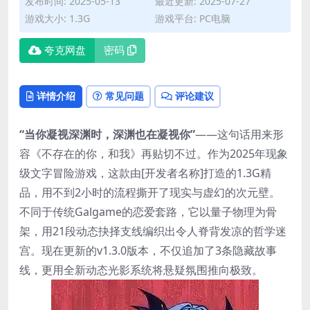
发布时间: 2025-05-13
最近更新: 2025-07-27
游戏大小: 1.3G
游戏平台: PC电脑
夸克网盘
密码
详情介绍
常见问题
评论建议
“当你凝视深渊时，深渊也在凝视你”​
​——这句话用来形
容《不存在的你，和我》再贴切不过。作为2025年现象
级文字冒险游戏，这款由[开发者名称]打造的1.3G精
品，用不到2小时的流程撕开了现实与虚幻的次元壁。
不同于传统Galgame的恋爱套路，它以量子物理为骨
架，用21段动态抉择支线编织出令人脊背发凉的哲学迷
宫。现在更新的v1.3.0版本，不仅追加了3条隐藏故事
线，更用全新动态光影系统将悬疑氛围推向极致。