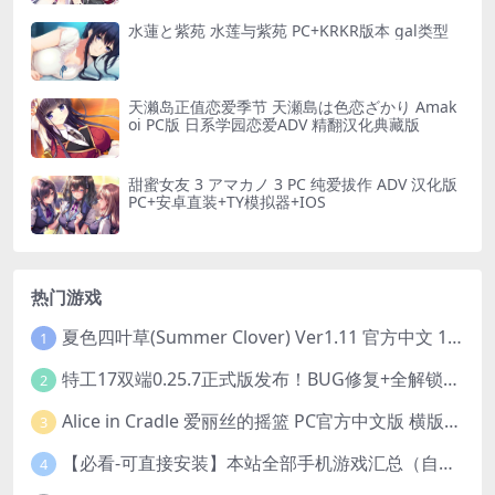
水蓮と紫苑 水莲与紫苑 PC+KRKR版本 gal类型
天濑岛正值恋爱季节 天瀬島は色恋ざかり Amak
oi PC版 日系学园恋爱ADV 精翻汉化典藏版
甜蜜女友 3 アマカノ 3 PC 纯爱拔作 ADV 汉化版
PC+安卓直装+TY模拟器+IOS
热门游戏
夏色四叶草(Summer Clover) Ver1.11 官方中文 1+4.35G 全CG 有CV 百度盘版本
1
特工17双端0.25.7正式版发布！BUG修复+全解锁存档+赞助码合集（安卓/PC/中文/动态）
2
Alice in Cradle 爱丽丝的摇篮 PC官方中文版 横版动作ACT 手绘幻想风 v0.29g 完整体验版
3
【必看-可直接安装】本站全部手机游戏汇总（自带修改器MOD）
4