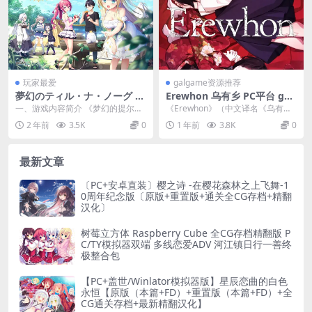
玩家最爱
galgame资源推荐
夢幻のティル・ナ・ノーグ 梦
Erewhon 乌有乡 PC平台 gal
幻的提尔纳诺 PC+KRKR
类型
一、游戏内容简介 《梦幻的提尔纳
《Erewhon》（中文译名《乌有
诺》是一款融合了奇幻冒险与恋爱
乡》）是由知名游戏公司CLOCKUP
2 年前
3.5K
0
1 年前
3.8K
0
养成元素的游戏。游...
开发的一款...
最新文章
〔PC+安卓直装〕樱之诗 -在樱花森林之上飞舞-1
0周年纪念版〔原版+重置版+通关全CG存档+精翻
汉化〕
树莓立方体 Raspberry Cube 全CG存档精翻版 P
C/TY模拟器双端 多线恋爱ADV 河江镇日行一善终
极整合包
【PC+盖世/Winlator模拟器版】星辰恋曲的白色
永恒【原版（本篇+FD）+重置版（本篇+FD）+全
CG通关存档+最新精翻汉化】