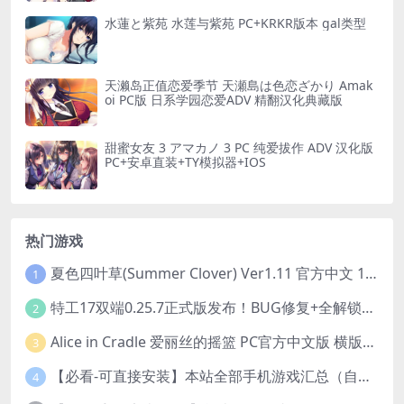
水蓮と紫苑 水莲与紫苑 PC+KRKR版本 gal类型
天濑岛正值恋爱季节 天瀬島は色恋ざかり Amak
oi PC版 日系学园恋爱ADV 精翻汉化典藏版
甜蜜女友 3 アマカノ 3 PC 纯爱拔作 ADV 汉化版
PC+安卓直装+TY模拟器+IOS
热门游戏
夏色四叶草(Summer Clover) Ver1.11 官方中文 1+4.35G 全CG 有CV 百度盘版本
1
特工17双端0.25.7正式版发布！BUG修复+全解锁存档+赞助码合集（安卓/PC/中文/动态）
2
Alice in Cradle 爱丽丝的摇篮 PC官方中文版 横版动作ACT 手绘幻想风 v0.29g 完整体验版
3
【必看-可直接安装】本站全部手机游戏汇总（自带修改器MOD）
4