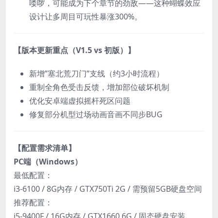
喽啰，可能成为下个章节的劲敌——这种蝴蝶效应
设计让多周目可玩性暴涨300%。
​【版本更新重点（V1.5 vs 初版）】​
新增”塞北荒刀门”支线（约3小时流程）
重制全角色受击反馈，增加部位破坏机制
优化安卓端虚拟摇杆死区问题
修复部分机型过场动画音画不同步BUG
​【配置需求清单】​
​PC端（Windows）​
最低配置：
i3-6100 / 8G内存 / GTX750Ti 2G / 需预留5GB硬盘空间
推荐配置：
i5-9400F / 16G内存 / GTX1660 6G / 固态硬盘安装