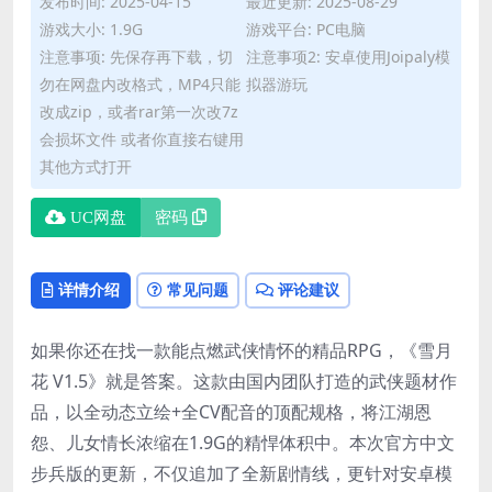
发布时间: 2025-04-15
最近更新: 2025-08-29
游戏大小: 1.9G
游戏平台: PC电脑
注意事项: 先保存再下载，切
注意事项2: 安卓使用Joipaly模
勿在网盘内改格式，MP4只能
拟器游玩
改成zip，或者rar第一次改7z
会损坏文件 或者你直接右键用
其他方式打开
UC网盘
密码
详情介绍
常见问题
评论建议
如果你还在找一款能点燃武侠情怀的精品RPG，《雪月
花 V1.5》就是答案。这款由国内团队打造的武侠题材作
品，以全动态立绘+全CV配音的顶配规格，将江湖恩
怨、儿女情长浓缩在1.9G的精悍体积中。本次官方中文
步兵版的更新，不仅追加了全新剧情线，更针对安卓模