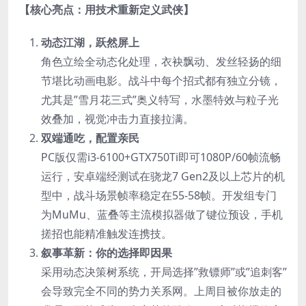
​【核心亮点：用技术重新定义武侠】​
​动态江湖，跃然屏上​
角色立绘全动态化处理，衣袂飘动、发丝轻扬的细
节堪比动画电影。战斗中每个招式都有独立分镜，
尤其是”雪月花三式”奥义特写，水墨特效与粒子光
效叠加，视觉冲击力直接拉满。
​双端通吃，配置亲民​
PC版仅需i3-6100+GTX750Ti即可1080P/60帧流畅
运行，安卓端经测试在骁龙7 Gen2及以上芯片的机
型中，战斗场景帧率稳定在55-58帧。开发组专门
为MuMu、蓝叠等主流模拟器做了键位预设，手机
搓招也能精准触发连携技。
​叙事革新：你的选择即因果​
采用动态决策树系统，开局选择”救镖师”或”追刺客”
会导致完全不同的势力关系网。上周目被你放走的