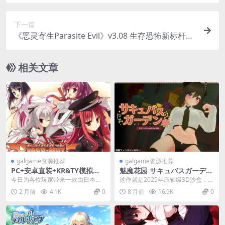
文配音+动态交互
下一篇
《恶灵寄生Parasite Evil》v3.08 生存恐怖新标杆，
官中优化再升级
相关文章
galgame资源推荐
galgame资源推荐
PC+安卓直装+KR&TY模拟器
魅魔花园 サキュバスガーデン
版 DRACU-RIOT! 通关全CG存
v1.4.0 PC版 3D沙盒模拟经营
今日为各位玩家带来一款由日本老
这作就是2025年压轴级3D沙盒，サ
档+精翻汉化
游戏
牌美少女游戏厂商YUZUSOFT（柚
キュバスガーデン v1.4.0生肉版一
2 月前
4.1K
0
8 月前
16.9K
0
子社）出品的经...
刀未剪...