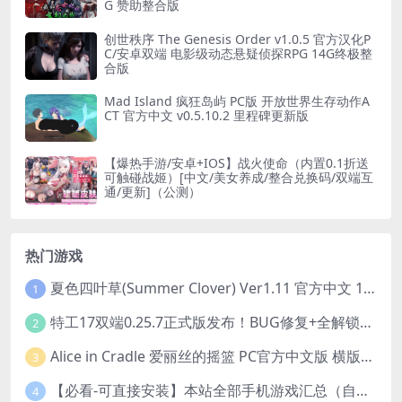
G 赞助整合版
创世秩序 The Genesis Order v1.0.5 官方汉化P
C/安卓双端 电影级动态悬疑侦探RPG 14G终极整
合版
Mad Island 疯狂岛屿 PC版 开放世界生存动作A
CT 官方中文 v0.5.10.2 里程碑更新版
【爆热手游/安卓+IOS】战火使命（内置0.1折送
可触碰战姬）[中文/美女养成/整合兑换码/双端互
通/更新]（公测）
热门游戏
夏色四叶草(Summer Clover) Ver1.11 官方中文 1+4.35G 全CG 有CV 百度盘版本
1
特工17双端0.25.7正式版发布！BUG修复+全解锁存档+赞助码合集（安卓/PC/中文/动态）
2
Alice in Cradle 爱丽丝的摇篮 PC官方中文版 横版动作ACT 手绘幻想风 v0.29g 完整体验版
3
【必看-可直接安装】本站全部手机游戏汇总（自带修改器MOD）
4