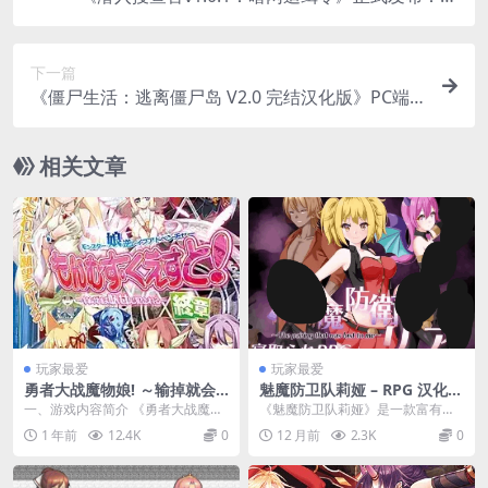
尖起舞的3D刑侦革命
下一篇
《僵尸生活：逃离僵尸岛 V2.0 完结汉化版》PC端
精品RPG | 动态剧情+全汉化 1.2G容量
相关文章
玩家最爱
玩家最爱
勇者大战魔物娘! ～输掉就会
魅魔防卫队莉娅 – RPG 汉化版
被妖女硬上～ もんむす·くえ
（PC / 安卓平台 1.51G）
一、游戏内容简介 《勇者大战魔物
《魅魔防卫队莉娅》是一款富有特
すと！ PC+ONS+安卓直装 rp
娘！～输掉就会被妖女硬上～ もん
色的 RPG 游戏，此次带来的是汉化
1 年前
12.4K
0
12 月前
2.3K
0
g类型
むす・くえすと！...
版本，适配 P...