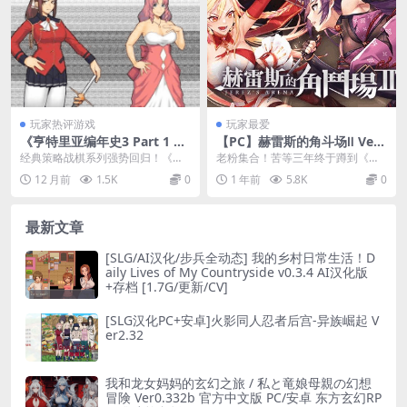
玩家热评游戏
玩家最爱
《亨特里亚编年史3 Part 1 Ve
【PC】赫雷斯的角斗场Ⅱ Ver
r20》中文版｜史诗级SLG续作
1.007 官方中文终极版：多周
经典策略战棋系列强势回归！《亨
老粉集合！苦等三年终于蹲到《赫
｜完整汉化｜存档攻略整合
目神作+全动态战斗演出[1.4G]
特里亚编年史3》首部曲带来更宏大
雷斯的角斗场》正牌续作上线。这
12 月前
1.5K
0
1 年前
5.8K
0
的王国纷争。​​ ...
次Ver1.007版...
最新文章
[SLG/AI汉化/步兵全动态] 我的乡村日常生活！D
aily Lives of My Countryside v0.3.4 AI汉化版
+存档 [1.7G/更新/CV]
[SLG汉化PC+安卓]火影同人忍者后宫-异族崛起 V
er2.32
我和龙女妈妈的玄幻之旅 / 私と竜娘母親の幻想
冒険 Ver0.332b 官方中文版 PC/安卓 东方玄幻RP