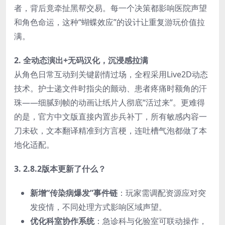
者，背后竟牵扯黑帮交易。每一个决策都影响医院声望
和角色命运，这种“蝴蝶效应”的设计让重复游玩价值拉
满。
​2. 全动态演出+无码汉化，沉浸感拉满​
从角色日常互动到关键剧情过场，全程采用Live2D动态
技术。护士递文件时指尖的颤动、患者疼痛时额角的汗
珠——细腻到帧的动画让纸片人彻底“活过来”。更难得
的是，官方中文版直接内置步兵补丁，所有敏感内容一
刀未砍，文本翻译精准到方言梗，连吐槽气泡都做了本
地化适配。
​3. 2.8.2版本更新了什么？​
​新增“传染病爆发”事件链​
​：玩家需调配资源应对突
发疫情，不同处理方式影响区域声望。
​优化科室协作系统​
​：急诊科与化验室可联动操作，