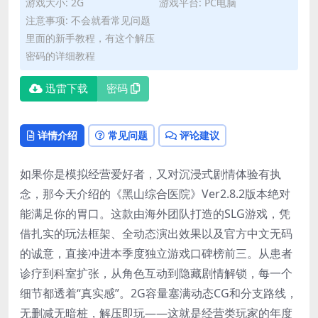
游戏大小: 2G
游戏平台: PC电脑
注意事项: 不会就看常见问题
里面的新手教程，有这个解压
密码的详细教程
迅雷下载
密码
详情介绍
常见问题
评论建议
如果你是模拟经营爱好者，又对沉浸式剧情体验有执
念，那今天介绍的《黑山综合医院》Ver2.8.2版本绝对
能满足你的胃口。这款由海外团队打造的SLG游戏，凭
借扎实的玩法框架、全动态演出效果以及官方中文无码
的诚意，直接冲进本季度独立游戏口碑榜前三。从患者
诊疗到科室扩张，从角色互动到隐藏剧情解锁，每一个
细节都透着“真实感”。2G容量塞满动态CG和分支路线，
无删减无暗桩，解压即玩——这就是经营类玩家的年度