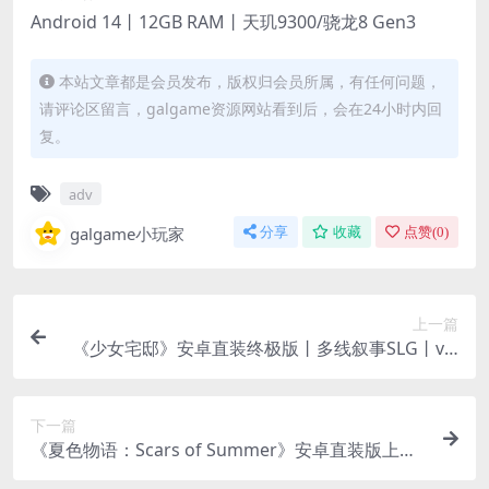
Android 14丨12GB RAM丨天玑9300/骁龙8 Gen3
本站文章都是会员发布，版权归会员所属，有任何问题，
请评论区留言，galgame资源网站看到后，会在24小时内回
复。
adv
galgame小玩家
分享
收藏
点赞(
0
)
上一篇
《少女宅邸》安卓直装终极版丨多线叙事SLG丨v1.
5.21extra超量更新丨全机型适配
下一篇
《夏色物语：Scars of Summer》安卓直装版上
线！官中RPG剧情向神作全面解析