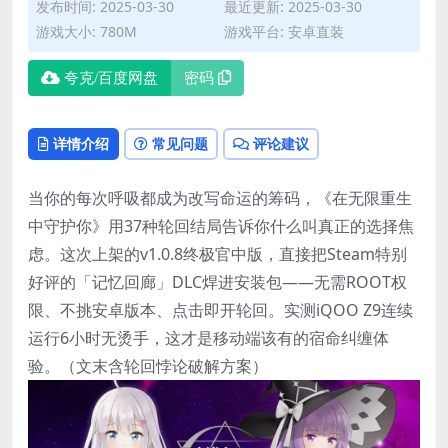
发布时间: 2025-03-30
最近更新: 2025-03-30
游戏大小: 780M
游戏平台: 安卓直装
夸克/百度网盘
密码
详情介绍
常见问题
评论建议
当你的每次呼吸都成为改写命运的筹码，《在无限重生
中守护你》用37种轮回结局告诉你什么叫真正的选择焦
虑。这次上架的v1.0.8终极官中版，直接把Steam特别
好评的「记忆回廊」DLC焊进安装包——无需ROOT权
限、不挑安卓版本、点击即开轮回。实测iQOO Z9连续
运行6小时无烫手，这才是移动端该有的宿命纠缠体
验。（文末含轮回悖论破解方案）