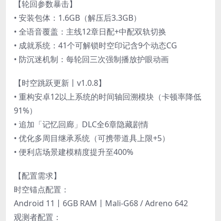
【轮回参数暴击】
• 安装包体：1.6GB（解压后3.3GB）
• 全语音覆盖：主线12章日配+中配双轨切换
• 成就系统：41个可解锁时空印记含9个动态CG
• 防沉迷机制：每轮回三次强制播放护眼动画
【时空跳跃更新丨v1.0.8】
• 重构安卓12以上系统的时间轴回溯模块（卡顿率降低
91%）
• 追加「记忆回廊」DLC全6章隐藏剧情
• 优化多周目继承系统（可携带道具上限+5）
• 便利店场景建模精度提升至400%
【配置需求】
时空锚点配置：
Android 11丨6GB RAM丨Mali-G68 / Adreno 642
观测者配置：