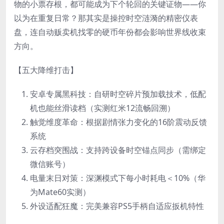
物的小票存根，都可能成为下个轮回的关键证物——你
以为在重复日常？那其实是操控时空涟漪的精密仪表
盘，连自动贩卖机找零的硬币年份都会影响世界线收束
方向。
【五大降维打击】
安卓专属黑科技：自研时空碎片预加载技术，低配
机也能丝滑读档（实测红米12流畅回溯）
触觉维度革命：根据剧情张力变化的16阶震动反馈
系统
云存档突围战：支持跨设备时空锚点同步（需绑定
微信账号）
电量末日对策：深渊模式下每小时耗电＜10%（华
为Mate60实测）
外设适配狂魔：完美兼容PS5手柄自适应扳机特性