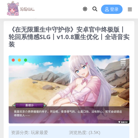
登录
《在无限重生中守护你》安卓官中终极版丨
轮回系情感SLG丨v1.0.8重生优化丨全语音实
装
资源分类:
玩家最爱
浏览热度: (3.5K)