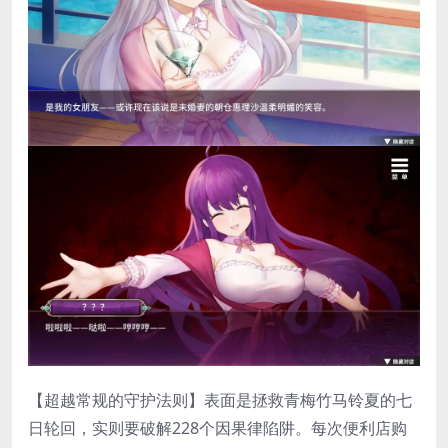
【超越常规的守护法则】表面是拯救青梅竹马铃夏的七
日轮回，实则要破解228个因果律陷阱。每次便利店购