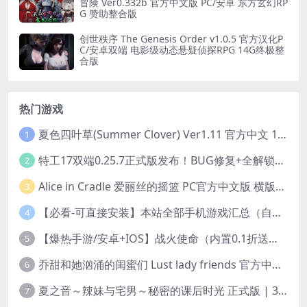
冒険 Ver0.332b 官方中文版 PC/安卓 东方玄幻RP
G 赞助整合版
创世秩序 The Genesis Order v1.0.5 官方汉化P
C/安卓双端 电影级动态悬疑侦探RPG 14G终极整
合版
热门游戏
夏色四叶草(Summer Clover) Ver1.11 官方中文 1+4.35G 全CG 有CV 百度盘版本
1
特工17双端0.25.7正式版发布！BUG修复+全解锁存档+赞助码合集（安卓/PC/中文/动态）
2
Alice in Cradle 爱丽丝的摇篮 PC官方中文版 横版动作ACT 手绘幻想风 v0.29g 完整体验版
3
【必看-可直接安装】本站全部手机游戏汇总（自带修改器MOD）
4
【爆热手游/安卓+IOS】战火使命（内置0.1折送可触碰战姬）[中文/美女养成/整合兑换码/双端互通/更新]（公测）
5
乔甜和她汹涌的闺蜜们 Lust lady friends 官方中文版本 SLG类型
6
夏之音～辣妹与宅男～秘密的课后时光 正式版 | 3D 动态步兵触摸互动 SLG|PC 平台 | 内嵌汉化 + 去码补丁 + 修改存档 | 1.5G
7