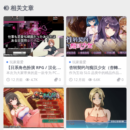
相关文章
玩家最爱
玩家最爱
【日系角色扮演 RPG / 汉化 /
杏转契约与痴汉少女（杏轉契
剧情分支 / PC】逆转之心 リ
約與痴漢少女 / SOx Change
本次为大家带来的是一款专为 PC
作为互动 SLG 品类中的精品作品，
バース・ハーツ アーリーアク
Contract and Molester Gir
平台打造的日系角色扮演 RPG 游戏
《杏转契约与痴汉少女（杏轉契約
12 月前
4.7K
0
12 月前
6.6K
0
セ Ver0.8 Mtool 汉化版【3.0
l）Ver1.15 官方中文步兵版 |
——《逆...
與痴漢少女 /...
8G】
互动 SLG 精品游戏【PC 端适
配 / 2.71G / 含 CV】