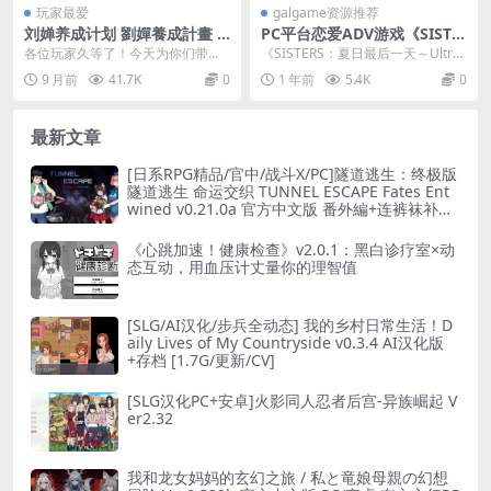
玩家最爱
galgame资源推荐
刘婵养成计划 劉嬋養成計畫 v
PC平台恋爱ADV游戏《SISTE
1.07 安卓直装 官方中文 slg类
RS：夏日最后一天～Ultra Ed
各位玩家久等了！今天为你们带来
《SISTERS：夏日最后一天～Ultra
型
ition》完整版
一款颠覆传统三国题材的硬核策略
Edition》是一款精心制作的PC...
9 月前
41.7K
0
1 年前
5.4K
0
养成神作——《刘婵养...
最新文章
[日系RPG精品/官中/战斗X/PC]隧道逃生：终极版
隧道逃生 命运交织 TUNNEL ESCAPE Fates Ent
wined v0.21.0a 官方中文版 番外編+连裤袜补丁
[2.66G]
《心跳加速！健康检查》v2.0.1：黑白诊疗室×动
态互动，用血压计丈量你的理智值
[SLG/AI汉化/步兵全动态] 我的乡村日常生活！D
aily Lives of My Countryside v0.3.4 AI汉化版
+存档 [1.7G/更新/CV]
[SLG汉化PC+安卓]火影同人忍者后宫-异族崛起 V
er2.32
我和龙女妈妈的玄幻之旅 / 私と竜娘母親の幻想