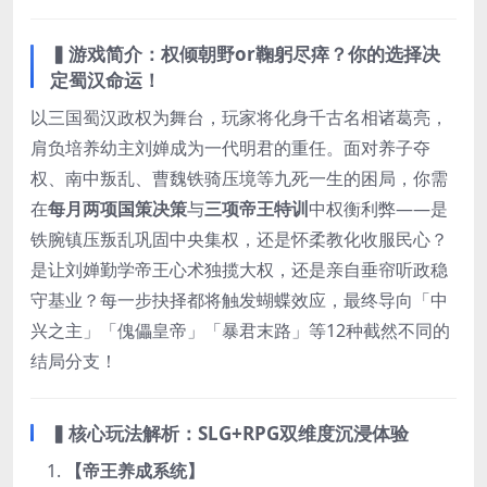
▍
游戏简介：权倾朝野or鞠躬尽瘁？你的选择决
定蜀汉命运！​
以三国蜀汉政权为舞台，玩家将化身千古名相诸葛亮，
肩负培养幼主刘婵成为一代明君的重任。面对养子夺
权、南中叛乱、曹魏铁骑压境等九死一生的困局，你需
在
每月两项国策决策
与
三项帝王特训
中权衡利弊——是
铁腕镇压叛乱巩固中央集权，还是怀柔教化收服民心？
是让刘婵勤学帝王心术独揽大权，还是亲自垂帘听政稳
守基业？每一步抉择都将触发蝴蝶效应，最终导向「中
兴之主」「傀儡皇帝」「暴君末路」等12种截然不同的
结局分支！
▍
核心玩法解析：SLG+RPG双维度沉浸体验
​【帝王养成系统】​