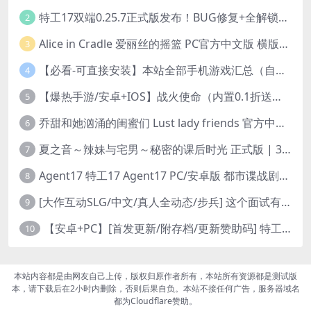
特工17双端0.25.7正式版发布！BUG修复+全解锁存档+赞助码合集（安卓/PC/中文/动态）
2
Alice in Cradle 爱丽丝的摇篮 PC官方中文版 横版动作ACT 手绘幻想风 v0.29g 完整体验版
3
【必看-可直接安装】本站全部手机游戏汇总（自带修改器MOD）
4
【爆热手游/安卓+IOS】战火使命（内置0.1折送可触碰战姬）[中文/美女养成/整合兑换码/双端互通/更新]（公测）
5
乔甜和她汹涌的闺蜜们 Lust lady friends 官方中文版本 SLG类型
6
夏之音～辣妹与宅男～秘密的课后时光 正式版 | 3D 动态步兵触摸互动 SLG|PC 平台 | 内嵌汉化 + 去码补丁 + 修改存档 | 1.5G
7
Agent17 特工17 Agent17 PC/安卓版 都市谍战剧情模拟RPG v0.26.6 官方中文高清版
8
[大作互动SLG/中文/真人全动态/步兵] 这个面试有点硬2-远征东洋篇 免登录破解版本V1.11 官方中文步兵 [20G/新破解/中文配音]
9
【安卓+PC】[首发更新/附存档/更新赞助码] 特工17Agent V0.25.9 官方中文版+赞助码+修复多项BUG 3月29最新版本
10
本站内容都是由网友自己上传，版权归原作者所有，本站所有资源都是测试版
本，请下载后在2小时内删除，否则后果自负。本站不接任何广告，服务器域名
都为Cloudflare赞助。