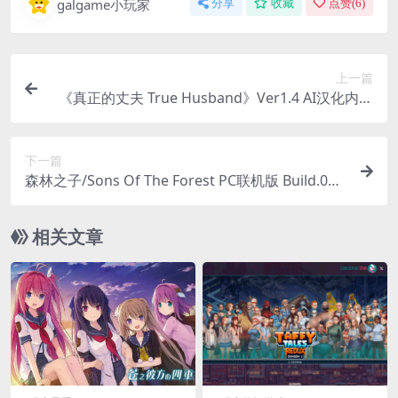
galgame小玩家
分享
收藏
点赞(
6
)
上一篇
《真正的丈夫 True Husband》Ver1.4 AI汉化内嵌
版｜国风SLG剧情游戏｜PC+安卓双端｜5.31G容量
下一篇
森林之子/Sons Of The Forest PC联机版 Build.031
02025 生存恐怖游戏完整资源与配置指南
相关文章