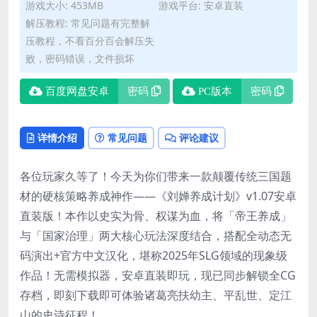
游戏大小: 453MB
游戏平台: 安卓直装
解压教程: 常见问题有完整解
压教程，不看百分百会解压失
败，密码错误，文件损坏
百度网盘安卓
密码
PC版本
密码
详情介绍
常见问题
评论建议
各位玩家久等了！今天为你们带来一款颠覆传统三国题
材的硬核策略养成神作——《刘婵养成计划》v1.07安卓
直装版！本作以史实为骨、权谋为血，将「帝王养成」
与「国家治理」两大核心玩法深度结合，搭配全动态无
码演出+官方中文汉化，堪称2025年SLG领域的现象级
作品！无需模拟器，安卓直装即玩，现已同步解锁全CG
存档，即刻下载即可体验诸葛亮扶幼主、平乱世、定江
山的史诗征程！