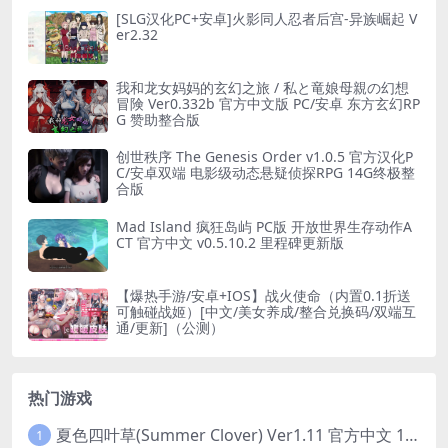
[SLG汉化PC+安卓]火影同人忍者后宫-异族崛起 V
er2.32
我和龙女妈妈的玄幻之旅 / 私と竜娘母親の幻想
冒険 Ver0.332b 官方中文版 PC/安卓 东方玄幻RP
G 赞助整合版
创世秩序 The Genesis Order v1.0.5 官方汉化P
C/安卓双端 电影级动态悬疑侦探RPG 14G终极整
合版
Mad Island 疯狂岛屿 PC版 开放世界生存动作A
CT 官方中文 v0.5.10.2 里程碑更新版
【爆热手游/安卓+IOS】战火使命（内置0.1折送
可触碰战姬）[中文/美女养成/整合兑换码/双端互
通/更新]（公测）
热门游戏
夏色四叶草(Summer Clover) Ver1.11 官方中文 1+4.35G 全CG 有CV 百度盘版本
1