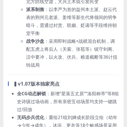
北方防线空虚，大兴土木或引发民变
派系制衡
：以李严为首的益州本土派、赵云代
表的荆州元老派、姜维等新生代将领间的明争
暗斗，需通过封赏、联姻、贬谪等手段维持朝
堂平衡
战争沙盘
：采用即时战略+战棋混合机制，调
配五虎上将后人（关索、张苞等）镇守剑阁、
汉中要冲，以火攻、伏兵、粮道截断等36计扭
转战局
▍
v1.07版本独家亮点
全CG动态解锁
：新增“星落五丈原”“洛阳称帝”等8组
史诗级过场动画，所有亲密互动场景均支持一键跳
过/回放
无码步兵优化
：重绘21组刘婵成长阶段立绘（幼年
→少年→成年），沐浴、更衣等18个敏感场景采用