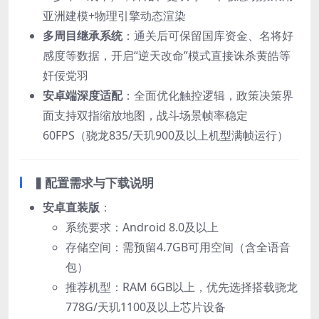
亚洲建模+物理引擎动态渲染
多周目继承系统
：通关后可保留国库资金、名将好
感度等数据，开启“逆天改命”模式直接诛杀黄皓等
奸佞党羽
安卓端深度适配
：全面优化触控逻辑，政策决策界
面支持双指缩放地图，战斗场景帧率稳定
60FPS（骁龙835/天玑900及以上机型满帧运行）
▍
配置需求与下载说明
安卓直装版
：
系统要求：Android 8.0及以上
存储空间：需预留4.7GB可用空间（含全语音
包）
推荐机型：RAM 6GB以上，优先选择搭载骁龙
778G/天玑1100及以上芯片设备