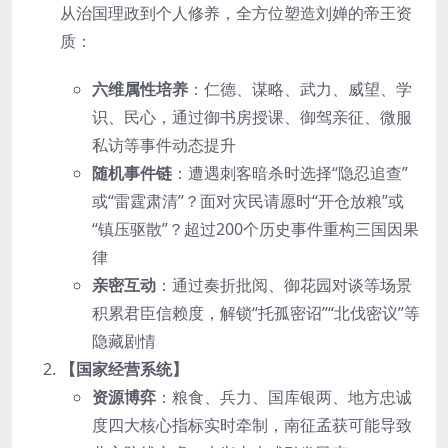
从治国理政到个人修养，全方位塑造刘婵的帝王资
质：
六维属性培养
：仁德、谋略、武力、威望、学
识、民心，通过御书房授课、御驾亲征、微服
私访等事件动态提升
随机事件链
：遭遇刺客暗杀时选择“隐忍追查”
或“雷霆肃清”？面对灾民请愿时“开仓放粮”或
“镇压驱散”？超过200个历史事件重构三国因果
律
亲密互动
：通过奏折批阅、御花园对谈等场景
积累君臣信赖度，解锁“托孤密诏”“北伐密议”等
隐藏剧情
​【国家经营系统】​
资源博弈
：粮食、兵力、国库银两、地方忠诚
度四大核心指标实时牵制，南征孟获可能导致