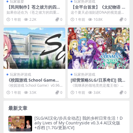
玩家最爱
玩家热评游戏
【民间制作】苍之彼方的四重
【全平台首发】《太妃物语 Ta
奏：交予世界的答卷（明日香
ffy Tales S1 Redux 第一季重
如果你还在为《苍之彼方的四重
这个夏天必须刻进DNA的视觉盛宴
FD）
制版》双端官中无码版丨3.2G
奏》原作结局意难平，这部由民间
来了！《Taffy Tales S1 Redux...
1 年前
2.2K
0
1 年前
10.8K
0
沙盒神作浴火重生
大佬爆肝制作的同人FD...
玩家热评游戏
玩家热评游戏
《校园游戏 School Game》v
[经营策略SLG/日系奇幻] 我继
0.966 官方中文步兵版：沙盒
承的领地竟然是魔王领 Build.
《校园游戏 School Game》v0.966
《我继承的领地竟然是魔王领》是
校园生活模拟新体验​
12337686 STEAM官方中文版
版本带来更完善的沙盒校园体验，
一款融合经营与奇幻元素的日系SL
1 年前
3.5K
0
1 年前
3.6K
0
+DLC 领地经营模拟 [PC端]​
玩...
G​​，玩家意外继...
最新文章
[SLG/AI汉化/步兵全动态] 我的乡村日常生活！D
aily Lives of My Countryside v0.3.4 AI汉化版
+存档 [1.7G/更新/CV]