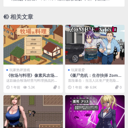
完美结合
相关文章
玩家热评游戏
玩家最爱
《牧场与料理》像素风农场经
《僵尸危机：生存抉择 Zombi
营SLG：官中动态版上线
e NTR ～末世共生录～》PC官
这款融合牧场经营与料理挑战的像
首段暴击：当活人比丧尸更危险
中RPG｜末世人性拷问｜多结
素SLG新作，以双线玩法打破传统
时，你愿意付出什么代价活下去？
1 年前
5.3K
0
1 年前
6.9K
0
局战略
农场游戏框架。玩家...
这款被核心玩家誉为&#...