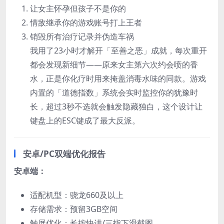
让女主怀孕但孩子不是你的
情敌继承你的游戏账号打上王者
销毁所有治疗记录并伪造车祸
我用了23小时才解开「至善之恶」成就，每次重开
都会发现新细节——原来女主第六次约会喷的香
水，正是你化疗时用来掩盖消毒水味的同款。游戏
内置的「道德指数」系统会实时监控你的犹豫时
长，超过3秒不选就会触发隐藏独白，这个设计让
键盘上的ESC键成了最大反派。
安卓/PС双端优化报告
安卓端：​
适配机型：骁龙660及以上
存储需求：预留3GB空间
触屏优化：长按快进/三指下滑截图