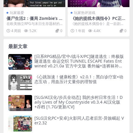
玩家最爱
玩家热评游戏
僵尸生活2：僵局 Zombie’s R
《她的提线木偶指令》PC正式
etreat 2 Gridlocked v1.0.0a
版｜像素风SLG｜官方生肉+全
在欧美独立RPG与末日生存题材的
​《她的提线木偶指令》是一款剧情
官方汉化PC三部合集版 欧美2
画廊解锁
交汇巅峰，《僵尸生活2：僵局》绝
向像素SLG新作，玩家将扮演一名
4 周前
5.2K
0
1 年前
4.4K
0
D动态RPG 末日生存终极整合
对确立了其无可撼...
意外获得神秘能力...
版
最新文章
[日系RPG精品/官中/战斗X/PC]隧道逃生：终极版
隧道逃生 命运交织 TUNNEL ESCAPE Fates Ent
wined v0.21.0a 官方中文版 番外編+连裤袜补丁
[2.66G]
《心跳加速！健康检查》v2.0.1：黑白诊疗室×动
态互动，用血压计丈量你的理智值
[SLG/AI汉化/步兵全动态] 我的乡村日常生活！D
aily Lives of My Countryside v0.3.4 AI汉化版
+存档 [1.7G/更新/CV]
[SLG汉化PC+安卓]火影同人忍者后宫-异族崛起 V
er2.32