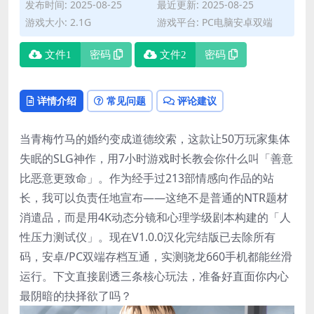
发布时间: 2025-08-25
最近更新: 2025-08-25
游戏大小: 2.1G
游戏平台: PC电脑安卓双端
文件1
密码
文件2
密码
详情介绍
常见问题
评论建议
当青梅竹马的婚约变成道德绞索，这款让50万玩家集体
失眠的SLG神作，用7小时游戏时长教会你什么叫「善意
比恶意更致命」。作为经手过213部情感向作品的站
长，我可以负责任地宣布——这绝不是普通的NTR题材
消遣品，而是用4K动态分镜和心理学级剧本构建的「人
性压力测试仪」。现在V1.0.0汉化完结版已去除所有
码，安卓/PС双端存档互通，实测骁龙660手机都能丝滑
运行。下文直接剧透三条核心玩法，准备好直面你内心
最阴暗的抉择欲了吗？