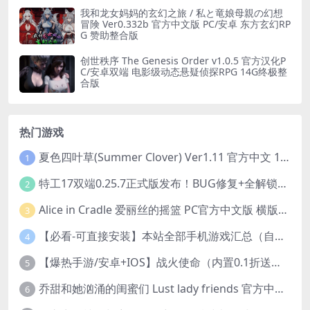
我和龙女妈妈的玄幻之旅 / 私と竜娘母親の幻想
冒険 Ver0.332b 官方中文版 PC/安卓 东方玄幻RP
G 赞助整合版
创世秩序 The Genesis Order v1.0.5 官方汉化P
C/安卓双端 电影级动态悬疑侦探RPG 14G终极整
合版
热门游戏
夏色四叶草(Summer Clover) Ver1.11 官方中文 1+4.35G 全CG 有CV 百度盘版本
1
特工17双端0.25.7正式版发布！BUG修复+全解锁存档+赞助码合集（安卓/PC/中文/动态）
2
Alice in Cradle 爱丽丝的摇篮 PC官方中文版 横版动作ACT 手绘幻想风 v0.29g 完整体验版
3
【必看-可直接安装】本站全部手机游戏汇总（自带修改器MOD）
4
【爆热手游/安卓+IOS】战火使命（内置0.1折送可触碰战姬）[中文/美女养成/整合兑换码/双端互通/更新]（公测）
5
乔甜和她汹涌的闺蜜们 Lust lady friends 官方中文版本 SLG类型
6