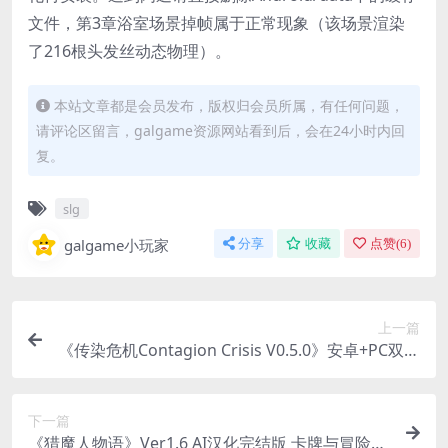
文件，第3章浴室场景掉帧属于正常现象（该场景渲染
了216根头发丝动态物理）。
本站文章都是会员发布，版权归会员所属，有任何问题，
请评论区留言，galgame资源网站看到后，会在24小时内回
复。
slg
galgame小玩家
分享
收藏
点赞(
6
)
上一篇
《传染危机Contagion Crisis V0.5.0》安卓+PC双端
体验：末日生存与人性抉择的沉浸式SLG
下一篇
《猎魔人物语》Ver1.6 AI汉化完结版 卡牌与冒险的