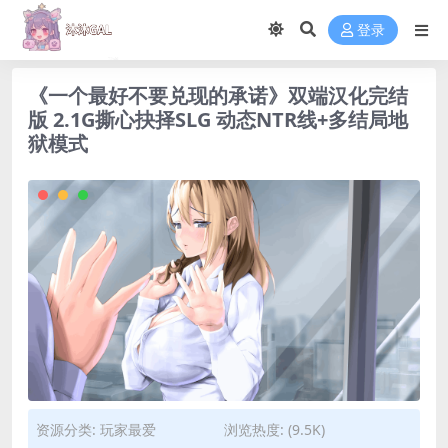
登录
《一个最好不要兑现的承诺》双端汉化完结
版 2.1G撕心抉择SLG 动态NTR线+多结局地
狱模式
资源分类:
玩家最爱
浏览热度: (9.5K)