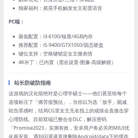
独家福利：摇晃手机触发女主彩蛋语音
PC端：​
最低配置：i3-6100/核显/4GB内存
推荐配置：i5-9400/GTX1050/固态硬盘
键位支持：空格键锁定女主微表情
4K补丁：已内置（需在设置-图像-高级解锁）
站长防破防指南
这游戏的汉化组绝对是心理学硕士——他们甚至给每个
选项标注了「痛苦值预估」，当你以为选「放手」能减
轻负罪感时，结局CG里女主无名指上的戒痕会直接击穿
心理防线。目前双端已整合全DLC，解压密码
「Promise2023」实测有效，安卓用户务必关闭MIUI优
化再安装。遇到闪退请直接删除Android/data下的缓存