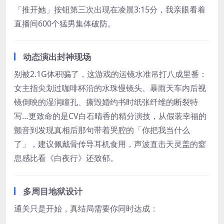
「推开她」按钮第三次出现在凌晨3:15分，我亲眼看着
直播间600个猛男集体破防。
动态演出封神现场
别被2.1G体积骗了，这游戏的运镜水准吊打八成里番：
女主指尖划过咖啡杯沿的水珠慢镜头、暴雨天车内后视
镜倒映的湿润瞳孔、撕毁婚约书时纸张纤维的断裂特
写…更致命的是CV白石晴香的精分演技，从假装幸福的
颤音到发现真相后那句带着哭腔的「你把我当什么
了」，建议佩戴骨传导耳机食用，声波直击天灵盖的窒
息感比看《白夜行》还致郁。
多周目地狱设计
通关只是开始，真结局需要你同时达成：