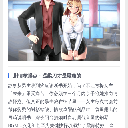
剧情核爆点：温柔刀才是最痛的
故事从男主收到癌症诊断书开始，为了不让青梅女主
「未来」承受痛苦，你必须在三个月内亲手将她推向情
敌怀抱。但真正的暴击藏在细节里——女主每次约会前
帮你熨烫的衬衫褶皱、情敌炫耀战利品时口袋里露出的
胃药说明书、深夜阳台抽烟时自动调低音量的钢琴
BGM…汉化组甚至为关键抉择项添加了震颤特效，当