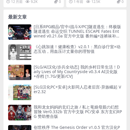
12 月前
9.2K
0
1 年前
12.5K
0
g类型
与爱与求生》Ver1...
むす・くえすと！...
最新文章
[日系RPG精品/官中/战斗X/PC]隧道逃生：终极版
隧道逃生 命运交织 TUNNEL ESCAPE Fates Ent
wined v0.21.0a 官方中文版 番外編+连裤袜补丁
[2.66G]
《心跳加速！健康检查》v2.0.1：黑白诊疗室×动
态互动，用血压计丈量你的理智值
[SLG/AI汉化/步兵全动态] 我的乡村日常生活！D
aily Lives of My Countryside v0.3.4 AI汉化版
+存档 [1.7G/更新/CV]
[SLG汉化PC+安卓]火影同人忍者后宫-异族崛起 V
er2.32
我和龙女妈妈的玄幻之旅 / 私と竜娘母親の幻想
冒険 Ver0.332b 官方中文版 PC/安卓 东方玄幻RP
G 赞助整合版
创世秩序 The Genesis Order v1.0.5 官方汉化P