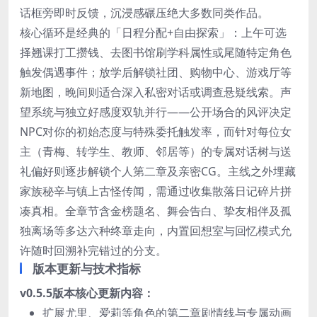
话框旁即时反馈，沉浸感碾压绝大多数同类作品。
核心循环是经典的「日程分配+自由探索」：上午可选
择翘课打工攒钱、去图书馆刷学科属性或尾随特定角色
触发偶遇事件；放学后解锁社团、购物中心、游戏厅等
新地图，晚间则适合深入私密对话或调查悬疑线索。声
望系统与独立好感度双轨并行——公开场合的风评决定
NPC对你的初始态度与特殊委托触发率，而针对每位女
主（青梅、转学生、教师、邻居等）的专属对话树与送
礼偏好则逐步解锁个人第二章及亲密CG。主线之外埋藏
家族秘辛与镇上古怪传闻，需通过收集散落日记碎片拼
凑真相。全章节含金榜题名、舞会告白、挚友相伴及孤
独离场等多达六种终章走向，内置回想室与回忆模式允
许随时回溯补完错过的分支。
版本更新与技术指标
v0.5.5版本核心更新内容：
扩展尤里、爱莉等角色的第二章剧情线与专属动画