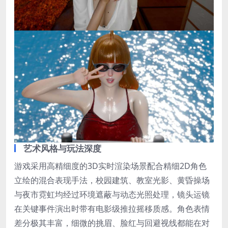
艺术风格与玩法深度
游戏采用高精细度的3D实时渲染场景配合精细2D角色
立绘的混合表现手法，校园建筑、教室光影、黄昏操场
与夜市霓虹均经过环境遮蔽与动态光照处理，镜头运镜
在关键事件演出时带有电影级推拉摇移质感。角色表情
差分极其丰富，细微的挑眉、脸红与回避视线都能在对