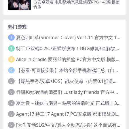
C/安卓双端 电影级动态悬疑侦探RPG 14G终极整
合版
热门游戏
夏色四叶草(Summer Clover) Ver1.11 官方中文 1+4.35G 全CG 有CV 百度盘版本
1
特工17双端0.25.7正式版发布！BUG修复+全解锁存档+赞助码合集（安卓/PC/中文/动态）
2
Alice in Cradle 爱丽丝的摇篮 PC官方中文版 横版动作ACT 手绘幻想风 v0.29g 完整体验版
3
【必看-可直接安装】本站全部手机游戏汇总（自带修改器MOD）
4
【爆热手游/安卓+IOS】战火使命（内置0.1折送可触碰战姬）[中文/美女养成/整合兑换码/双端互通/更新]（公测）
5
乔甜和她汹涌的闺蜜们 Lust lady friends 官方中文版本 SLG类型
6
夏之音～辣妹与宅男～秘密的课后时光 正式版 | 3D 动态步兵触摸互动 SLG|PC 平台 | 内嵌汉化 + 去码补丁 + 修改存档 | 1.5G
7
Agent17 特工17 Agent17 PC/安卓版 都市谍战剧情模拟RPG v0.26.6 官方中文高清版
8
[大作互动SLG/中文/真人全动态/步兵] 这个面试有点硬2-远征东洋篇 免登录破解版本V1.11 官方中文步兵 [20G/新破解/中文配音]
9