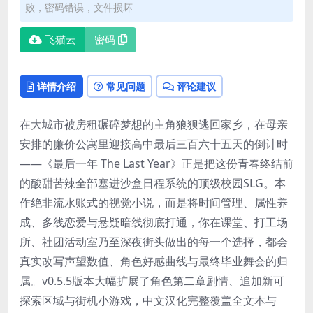
败，密码错误，文件损坏
飞猫云
密码
详情介绍
常见问题
评论建议
在大城市被房租碾碎梦想的主角狼狈逃回家乡，在母亲
安排的廉价公寓里迎接高中最后三百六十五天的倒计时
——《最后一年 The Last Year》正是把这份青春终结前
的酸甜苦辣全部塞进沙盒日程系统的顶级校园SLG。本
作绝非流水账式的视觉小说，而是将时间管理、属性养
成、多线恋爱与悬疑暗线彻底打通，你在课堂、打工场
所、社团活动室乃至深夜街头做出的每一个选择，都会
真实改写声望数值、角色好感曲线与最终毕业舞会的归
属。v0.5.5版本大幅扩展了角色第二章剧情、追加新可
探索区域与街机小游戏，中文汉化完整覆盖全文本与