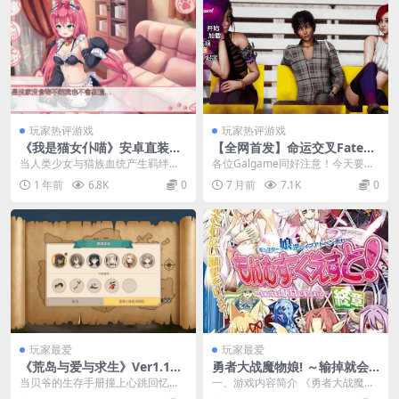
玩家热评游戏
玩家热评游戏
《我是猫女仆喵》安卓直装版
【全网首发】命运交叉FatesC
上线：SLG官中全语音沉浸式
rossed V0.2.6汉化双端 3G全
当人类少女与猫族血统产生羁绊，
各位Galgame同好注意！今天要带
体验
动态亚洲风SLG新章解锁
究竟会碰撞出怎样奇妙的故事？今
你们体验今年最值得熬夜通关的亚
1 年前
6.8K
0
7 月前
7.1K
0
天带来的这款2023...
洲风视觉神作—...
玩家最爱
玩家最爱
《荒岛与爱与求生》Ver1.1终
勇者大战魔物娘! ～输掉就会
极进化：沙盒SLG+全动态+CV
被妖女硬上～ もんむす·くえ
当贝爷的生存手册撞上心跳回忆，
一、游戏内容简介 《勇者大战魔物
配音【PC/700M】生存指南
すと！ PC+ONS+安卓直装 rp
会炸出怎样的核爆级体验？《荒岛
娘！～输掉就会被妖女硬上～ もん