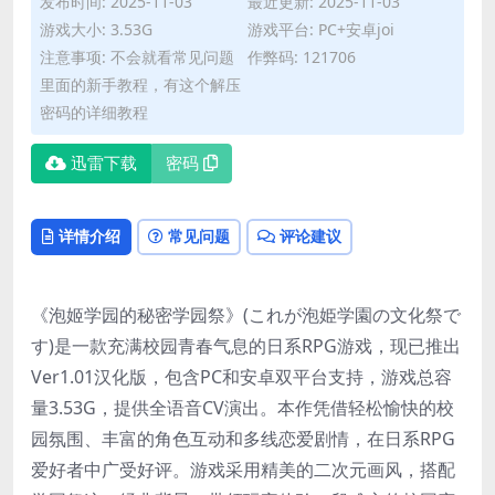
发布时间: 2025-11-03
最近更新: 2025-11-03
游戏大小: 3.53G
游戏平台: PC+安卓joi
注意事项: 不会就看常见问题
作弊码: 121706
里面的新手教程，有这个解压
密码的详细教程
迅雷下载
密码
详情介绍
常见问题
评论建议
《泡姬学园的秘密学园祭》(これが泡姫学園の文化祭で
す)是一款充满校园青春气息的日系RPG游戏，现已推出
Ver1.01汉化版，包含PC和安卓双平台支持，游戏总容
量3.53G，提供全语音CV演出。本作凭借轻松愉快的校
园氛围、丰富的角色互动和多线恋爱剧情，在日系RPG
爱好者中广受好评。游戏采用精美的二次元画风，搭配