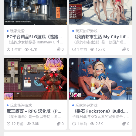
玩家最爱
玩家热评游戏
PC平台精品SLG游戏《逃跑少
《我的都市生活 My City Life
女模拟器 Runaway Girl Sim
Ver0.41b 官方中文版》国产R
《逃跑少女模拟器 Runaway Girl Si
《我的都市生活》是一款国产现实
ulator Ver1.1.8》官方中文版
PG｜PC+安卓双端｜动态互动
mulator Ver1.1.8...
题材RPG，以现代都市职场为背
1 年前
4.7K
0
1 年前
15.7K
0
｜职场模拟
景，融合生活模拟与角...
玩家热评游戏
玩家热评游戏
魔王露西 – RPG 汉化版（PC /
《撸石 Fuckstone》Build.19
安卓平台 1G）
135913 官中版：策略卡牌RP
《魔王露西》是一款以奇幻世界为
卡牌对战与RPG元素的完美结合，
G新作（PC/动态/步兵）​
背景的 RPG 游戏，此次带来的是汉
《撸石 Fuckstone》以独特的”...
12 月前
3.0K
0
1 年前
2.5K
0
化版本，适配 ...