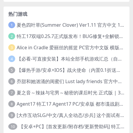
热门游戏
夏色四叶草(Summer Clover) Ver1.11 官方中文 1+4.35G 全CG 有CV 百度盘版本
1
特工17双端0.25.7正式版发布！BUG修复+全解锁存档+赞助码合集（安卓/PC/中文/动态）
2
Alice in Cradle 爱丽丝的摇篮 PC官方中文版 横版动作ACT 手绘幻想风 v0.29g 完整体验版
3
【必看-可直接安装】本站全部手机游戏汇总（自带修改器MOD）
4
【爆热手游/安卓+IOS】战火使命（内置0.1折送可触碰战姬）[中文/美女养成/整合兑换码/双端互通/更新]（公测）
5
乔甜和她汹涌的闺蜜们 Lust lady friends 官方中文版本 SLG类型
6
夏之音～辣妹与宅男～秘密的课后时光 正式版 | 3D 动态步兵触摸互动 SLG|PC 平台 | 内嵌汉化 + 去码补丁 + 修改存档 | 1.5G
7
Agent17 特工17 Agent17 PC/安卓版 都市谍战剧情模拟RPG v0.26.6 官方中文高清版
8
[大作互动SLG/中文/真人全动态/步兵] 这个面试有点硬2-远征东洋篇 免登录破解版本V1.11 官方中文步兵 [20G/新破解/中文配音]
9
【安卓+PC】[首发更新/附存档/更新赞助码] 特工17Agent V0.25.9 官方中文版+赞助码+修复多项BUG 3月29最新版本
10