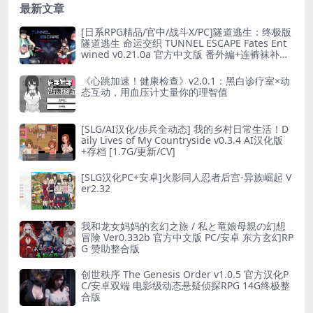
最新文章
[日系RPG精品/官中/战斗X/PC]隧道逃生：终极版
隧道逃生 命运交织 TUNNEL ESCAPE Fates Ent
wined v0.21.0a 官方中文版 番外編+连裤袜补丁
[2.66G]
《心跳加速！健康检查》v2.0.1：黑白诊疗室×动
态互动，用血压计丈量你的理智值
[SLG/AI汉化/步兵全动态] 我的乡村日常生活！D
aily Lives of My Countryside v0.3.4 AI汉化版
+存档 [1.7G/更新/CV]
[SLG汉化PC+安卓]火影同人忍者后宫-异族崛起 V
er2.32
我和龙女妈妈的玄幻之旅 / 私と竜娘母親の幻想
冒険 Ver0.332b 官方中文版 PC/安卓 东方玄幻RP
G 赞助整合版
创世秩序 The Genesis Order v1.0.5 官方汉化P
C/安卓双端 电影级动态悬疑侦探RPG 14G终极整
合版