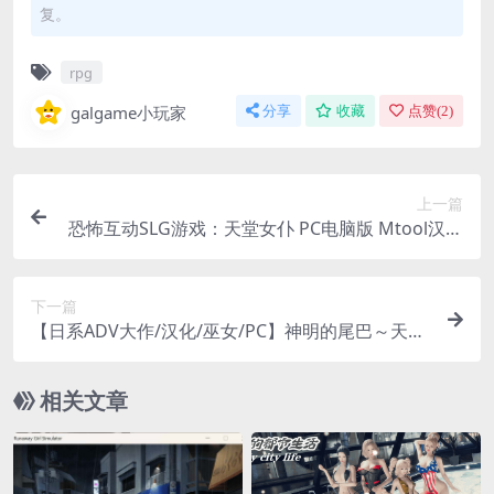
复。
rpg
galgame小玩家
分享
收藏
点赞(
2
)
上一篇
恐怖互动SLG游戏：天堂女仆 PC电脑版 Mtool汉化
1.32G
下一篇
【日系ADV大作/汉化/巫女/PC】神明的尾巴～天干
地支神们的报恩！神様のしっぽ～干支神さまたち
の恩返し～ Ver1.02 汉化版【8.03G/全CV】
相关文章