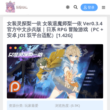
登录
女装灵探梨一依 女装退魔师梨一依 Ver0.3.4
官方中文步兵版｜日系 RPG 冒险游戏（PC +
安卓 JOI 双平台适配）[1.42G]
资源分类:
玩家最爱
浏览热度: (6.9K)