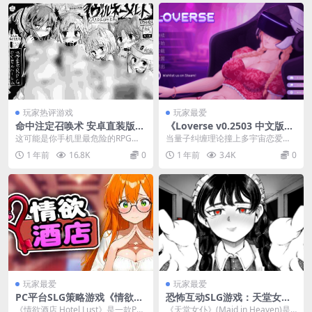
玩家热评游戏
玩家最爱
命中注定召唤术 安卓直装版｜
《Loverse v0.2503 中文版》
2020.10.17最终版｜全职业解
双端深度评测：2.4G多线叙事
这可能是你手机里最危险的RPG
当量子纠缠理论撞上多宇宙恋爱法
锁+跨平台存档解析
SLG 动态抉择×跨次元情缘
——《命中注定召唤术》安卓直装
则，这款让39万玩家边烧CPU边落
1 年前
16.8K
0
1 年前
3.4K
0
版携最终版本2020...
泪的硬核SLG，...
玩家最爱
玩家最爱
PC平台SLG策略游戏《情欲酒
恐怖互动SLG游戏：天堂女仆
店 Hotel Lust》完整资源介绍
PC电脑版 Mtool汉化1.32G
《情欲酒店 Hotel Lust》是一款PC
《天堂女仆》(Maid in Heaven)是