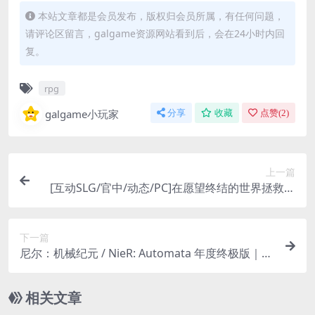
本站文章都是会员发布，版权归会员所属，有任何问题，
请评论区留言，galgame资源网站看到后，会在24小时内回
复。
rpg
galgame小玩家
分享
收藏
点赞(
2
)
上一篇
[互动SLG/官中/动态/PC]在愿望终结的世界拯救你
官中动态体验拉满
下一篇
尼尔：机械纪元 / NieR: Automata 年度终极版｜动
作角色扮演游戏（PC 平台｜集成 v6.5 汉化｜键鼠 /
手柄支持｜全特典）[41GB]
相关文章