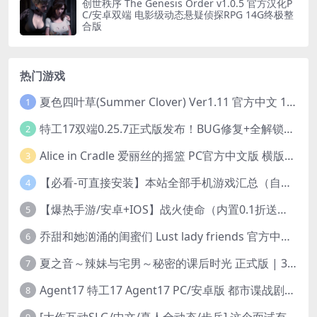
创世秩序 The Genesis Order v1.0.5 官方汉化P
C/安卓双端 电影级动态悬疑侦探RPG 14G终极整
合版
热门游戏
夏色四叶草(Summer Clover) Ver1.11 官方中文 1+4.35G 全CG 有CV 百度盘版本
1
特工17双端0.25.7正式版发布！BUG修复+全解锁存档+赞助码合集（安卓/PC/中文/动态）
2
Alice in Cradle 爱丽丝的摇篮 PC官方中文版 横版动作ACT 手绘幻想风 v0.29g 完整体验版
3
【必看-可直接安装】本站全部手机游戏汇总（自带修改器MOD）
4
【爆热手游/安卓+IOS】战火使命（内置0.1折送可触碰战姬）[中文/美女养成/整合兑换码/双端互通/更新]（公测）
5
乔甜和她汹涌的闺蜜们 Lust lady friends 官方中文版本 SLG类型
6
夏之音～辣妹与宅男～秘密的课后时光 正式版 | 3D 动态步兵触摸互动 SLG|PC 平台 | 内嵌汉化 + 去码补丁 + 修改存档 | 1.5G
7
Agent17 特工17 Agent17 PC/安卓版 都市谍战剧情模拟RPG v0.26.6 官方中文高清版
8
[大作互动SLG/中文/真人全动态/步兵] 这个面试有点硬2-远征东洋篇 免登录破解版本V1.11 官方中文步兵 [20G/新破解/中文配音]