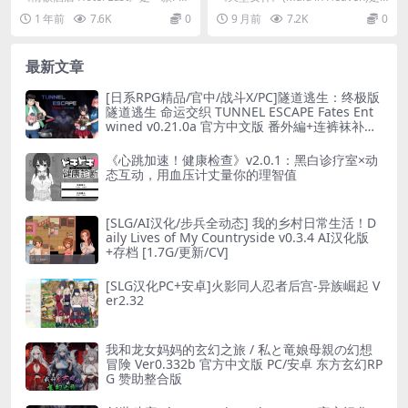
平台SLG策略经营游戏，现已推出
一款融合恐怖元素的互动SLG游
1 年前
7.6K
0
9 月前
7.2K
0
官方...
戏，...
最新文章
[日系RPG精品/官中/战斗X/PC]隧道逃生：终极版
隧道逃生 命运交织 TUNNEL ESCAPE Fates Ent
wined v0.21.0a 官方中文版 番外編+连裤袜补丁
[2.66G]
《心跳加速！健康检查》v2.0.1：黑白诊疗室×动
态互动，用血压计丈量你的理智值
[SLG/AI汉化/步兵全动态] 我的乡村日常生活！D
aily Lives of My Countryside v0.3.4 AI汉化版
+存档 [1.7G/更新/CV]
[SLG汉化PC+安卓]火影同人忍者后宫-异族崛起 V
er2.32
我和龙女妈妈的玄幻之旅 / 私と竜娘母親の幻想
冒険 Ver0.332b 官方中文版 PC/安卓 东方玄幻RP
G 赞助整合版