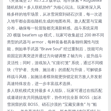
《失落城堡 2》v0.7.2.3 版本以 “地牢探索 + Roguelike
随机机制 + 多人联机协作” 为核心玩法。玩家将深入风
格多样的地牢场景，从冰雪洞窟到硝石沙漠，每一次进
入地牢都会面临随机生成的地图布局、敌人配置与宝藏
分布，确保每一轮冒险都充满新鲜感。战斗系统采用
2D 横版 beat’em up 模式，玩家可收集超过 200 种不同
类型的武器与 armor，每种装备都具备独特属性与技
能，例如单手武器 “Brave Soul” 经过重制后，技能可向
前固定距离突进并通过方向键调整 Z 轴方向，提升战斗
灵活性；同时，游戏加入 “幻影灯笼” 系统，通过不同模
块（守护者、先锋、施法者）的搭配与升级，可解锁多
样战斗风格，如施法者模块能更快锁定前方敌人并发射
高速特殊攻击，进一步丰富战术选择。
多人联机模式支持最多 4 人组队，玩家可通过在线匹配
或邀请好友共同挑战地牢，协作对抗全新 BOSS（如冰
雪洞窟的双 BOSS、硝石沙漠的 “宝藏安康鱼” 与 “船