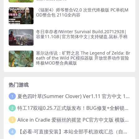
《辐射4》师爷整合V2.0 次世代终极版 PC单机M
OD整合包 211G全内容
冬日幸存者/Winter Survival Build.20712928|
容量11.1GB|官方简体中文|支持键盘.鼠标.手柄
塞尔达传说：旷野之息 The Legend of Zelda: Br
eath of the Wild PC模拟器版 开放世界动作冒险
终极MOD整合典藏版
热门游戏
夏色四叶草(Summer Clover) Ver1.11 官方中文 1+4.35G 全CG 有CV 百度盘版本
1
特工17双端0.25.7正式版发布！BUG修复+全解锁存档+赞助码合集（安卓/PC/中文/动态）
2
Alice in Cradle 爱丽丝的摇篮 PC官方中文版 横版动作ACT 手绘幻想风 v0.29g 完整体验版
3
【必看-可直接安装】本站全部手机游戏汇总（自带修改器MOD）
4