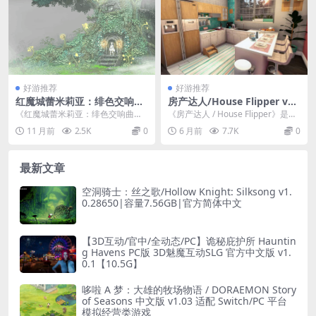
好游推荐
好游推荐
红魔城蕾米莉亚：绯色交响曲
房产达人/House Flipper v1.
Koumajou Remilia: Scarlet
25272|集成DLCs|容量26GB
《红魔城蕾米莉亚：绯色交响曲（K
《房产达人 / House Flipper》是一
Symphony 横版动作版 | v20
|官方简体中文|支持键盘.鼠
oumajou Remilia: Scarlet...
款极具沉浸感的 PC 平台模拟装...
11 月前
2.5K
0
6 月前
7.7K
0
220728|PC 平台 | 官方中文
标.手柄
+ 键鼠 / 手柄支持 | 817MB
最新文章
空洞骑士：丝之歌/Hollow Knight: Silksong v1.
0.28650|容量7.56GB|官方简体中文
【3D互动/官中/全动态/PC】诡秘庇护所 Hauntin
g Havens PC版 3D魅魔互动SLG 官方中文版 v1.
0.1【10.5G】
哆啦 A 梦：大雄的牧场物语 / DORAEMON Story
of Seasons 中文版 v1.03 适配 Switch/PC 平台
模拟经营类游戏