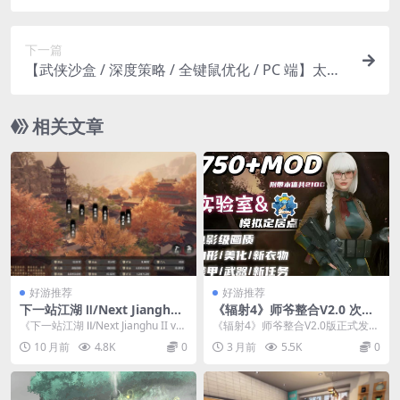
端适配】网红美玖酱将会被时间停止制裁 インフル
エンサーみくちゃん時止め制裁されます！AI 汉化
下一篇
版【1.5G / 新作】
【武侠沙盒 / 深度策略 / 全键鼠优化 / PC 端】太吾
绘卷 The Legend of WuHu 正式版 Build.1815409
3【含性能优化 / BUG 修复】
相关文章
好游推荐
好游推荐
下一站江湖 Ⅱ/Next Jianghu I
《辐射4》师爷整合V2.0 次世
I v20251024：PC 端武侠开放
代终极版 PC单机MOD整合包
《下一站江湖 Ⅱ/Next Jianghu II v2
《辐射4》师爷整合V2.0版正式发
世界 RPG 游戏核心亮点
211G全内容
0251024》是一款主打...
布，这是目前内容最全面、画质最
10 月前
4.8K
0
3 月前
5.5K
0
强的次世代MOD...