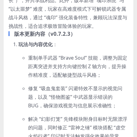
长”），并共享战利品。此外，版本新增 “魂印系统” 与
“以太噩梦” 难度，玩家在高难度模式下可解锁武器专属
战斗风格，通过 “魂印” 强化装备特性，兼顾玩法深度与
挑战性，适合追求极致冒险体验的玩家。
版本更新内容（v0.7.2.3）
玩法与内容优化
：
重制单手武器 “Brave Soul” 技能，调整为固定
距离突进并支持方向键控制 Z 轴方向，提升操
作精准度，适配敏捷型战斗风格；
修复 “吸血鬼套装” 闪避特效不显示的视觉问
题，以及 “怪物图鉴” 中武器显示错误的
BUG，确保游戏视觉与信息展示准确性；
解决 “幻影灯笼” 先锋模块附身目标时无限漂浮
的问题，同时修正 “雷神之锤” 模块搭配 “虚空
火焰行者” 印记时无法触发强化效果的异常，