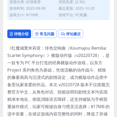
资源分类:
好游推荐
浏览热度: (2.5K)
发布时间: 2025-09-09
最近更新: 2025-10-20
游戏大小: 817MB
游戏平台: PC电脑
详情介绍
常见问题
评论建议
《红魔城蕾米莉亚：绯色交响曲（Koumajou Remilia:
Scarlet Symphony）》横版动作版（v20220728），是
一款专为 PC 平台打造的经典横版动作游戏，以东方
Project 系列角色为基础，凭借流畅的动作战斗、精致
的像素画风与沉浸式的剧情设定，成为横版动作品类中
备受玩家喜爱的作品。本次 v20220728 版本不仅搭载完
整官方中文，从角色对话、技能说明到剧情文本均实现
精准本地化，彻底消除语言障碍，还支持键鼠与手柄双
重操作模式，玩家可根据自身习惯灵活选择；817MB 的
适中容量，在保证游戏内容完整性的同时，降低了存储