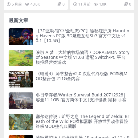
版 v1.0 安卓直装 1.83GB
/ Chernobylite 2: Exclusion
今天推个狠货。《纯白和弦》这游
恐怖题材的 PC 玩家而言，《切尔
5 月前
43.0K
0
11 月前
1.0K
0
Zone v68862》官方简体中文
戏原本是个正经的音乐...
诺贝利人 2：禁...
正式版适配 Win10/11 平台
容量 108GB 支持键盘鼠标
最新文章
【3D互动/官中/全动态/PC】诡秘庇护所 Hauntin
g Havens PC版 3D魅魔互动SLG 官方中文版 v1.
0.1【10.5G】
哆啦 A 梦：大雄的牧场物语 / DORAEMON Story
of Seasons 中文版 v1.03 适配 Switch/PC 平台
模拟经营类游戏
《辐射4》师爷整合V2.0 次世代终极版 PC单机M
OD整合包 211G全内容
冬日幸存者/Winter Survival Build.20712928|
容量11.1GB|官方简体中文|支持键盘.鼠标.手柄
塞尔达传说：旷野之息 The Legend of Zelda: Br
eath of the Wild PC模拟器版 开放世界动作冒险
终极MOD整合典藏版
沙粒模拟场 / 沙盒模拟器 / Sandboxels v1.12：P