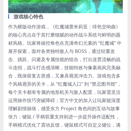
游戏核心特色
作为横版动作游戏，《红魔城蕾米莉亚：绯色交响曲》
的核心亮点在于其打磨细腻的动作战斗系统与鲜明的题
材风格。玩家将操控角色在充满奇幻元素的 “红魔城” 中
展开探索，面对各类独特敌人与 BOSS，通过轻重攻
击、跳跃、闪避及专属技能的组合，打出连贯流畅的战
斗连招，战斗打击感清晰，技能特效与像素画风完美融
合，既保留复古质感，又兼具视觉冲击力。游戏包含多
个风格迥异的关卡，从 “红魔城入口” 到 “禁忌图书馆”，
每个关卡都有专属的地形机关与敌人配置，玩家需灵活
运用操作技巧突破障碍；官方中文的加入让玩家能深度
理解剧情脉络，感受东方 Project 角色间的互动与故事
张力；键鼠 / 手柄双重支持则进一步提升操作适配性，
手柄模式优化了震动反馈，键鼠模式可自定义键位，满