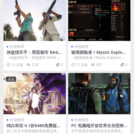
好游推荐
好游推荐
侠盗猎车手：罪恶都市 RAGE
秘境探险者 / Mystic Explore
重制版 / GTA Vice City Next
r Build.19340197 PC 电脑版
《侠盗猎车手：罪恶都市 RAGE 重
《秘境探险者 / Mystic Explorer》
gen Edition PC 平台动作冒
冒险解谜类游戏指南（容量 4.
制版 / GTA Vice City Nex...
是一款专为 PC 电脑端打造的...
11 月前
2.7K
0
11 月前
937
0
险游戏指南（容量 9.55GB /
01GB / 官方简体中文 / 支持
支持简体中文 / 兼容键鼠）
键鼠）
置顶
好游推荐
好游推荐
纯白和弦 0.1折6480免费版下
PC 电脑端开放世界生存恐怖
载 | 二次元卡牌RPG手游 BT
游戏《切尔诺贝利人 2：禁区
找二次元卡牌游戏的老铁看过来，
对于热衷开放世界玩法且喜爱生存