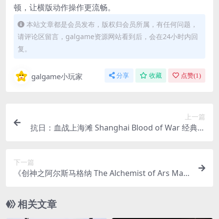
顿，让横版动作操作更流畅。
本站文章都是会员发布，版权归会员所属，有任何问题，
请评论区留言，galgame资源网站看到后，会在24小时内回
复。
galgame小玩家
分享
收藏
点赞(
1
)
上一篇
抗日：血战上海滩 Shanghai Blood of War 经典怀
旧版 | PC 平台经典射击游戏 | 完整版 + 官方中文 +
键鼠支持 + 内置控制台 | 280MB
下一篇
《创神之阿尔斯马格纳 The Alchemist of Ars Mag
na Ver1.0.2.2》PC大型SLG游戏完整解析
相关文章