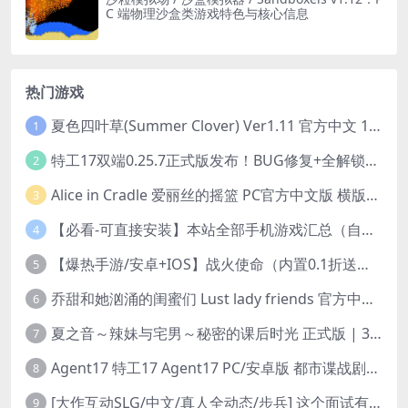
C 端物理沙盒类游戏特色与核心信息
热门游戏
夏色四叶草(Summer Clover) Ver1.11 官方中文 1+4.35G 全CG 有CV 百度盘版本
1
特工17双端0.25.7正式版发布！BUG修复+全解锁存档+赞助码合集（安卓/PC/中文/动态）
2
Alice in Cradle 爱丽丝的摇篮 PC官方中文版 横版动作ACT 手绘幻想风 v0.29g 完整体验版
3
【必看-可直接安装】本站全部手机游戏汇总（自带修改器MOD）
4
【爆热手游/安卓+IOS】战火使命（内置0.1折送可触碰战姬）[中文/美女养成/整合兑换码/双端互通/更新]（公测）
5
乔甜和她汹涌的闺蜜们 Lust lady friends 官方中文版本 SLG类型
6
夏之音～辣妹与宅男～秘密的课后时光 正式版 | 3D 动态步兵触摸互动 SLG|PC 平台 | 内嵌汉化 + 去码补丁 + 修改存档 | 1.5G
7
Agent17 特工17 Agent17 PC/安卓版 都市谍战剧情模拟RPG v0.26.6 官方中文高清版
8
[大作互动SLG/中文/真人全动态/步兵] 这个面试有点硬2-远征东洋篇 免登录破解版本V1.11 官方中文步兵 [20G/新破解/中文配音]
9