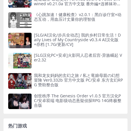
wined v0.21.0a 官方中文版 番外編+连裤袜补丁
[2.66G]
《心跳加速！健康检查》v2.0.1：黑白诊疗室×动
态互动，用血压计丈量你的理智值
[SLG/AI汉化/步兵全动态] 我的乡村日常生活！D
aily Lives of My Countryside v0.3.4 AI汉化版
+存档 [1.7G/更新/CV]
[SLG汉化PC+安卓]火影同人忍者后宫-异族崛起 V
er2.32
我和龙女妈妈的玄幻之旅 / 私と竜娘母親の幻想
冒険 Ver0.332b 官方中文版 PC/安卓 东方玄幻RP
G 赞助整合版
创世秩序 The Genesis Order v1.0.5 官方汉化P
C/安卓双端 电影级动态悬疑侦探RPG 14G终极整
合版
热门游戏