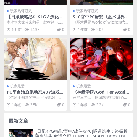
玩家热评游戏
玩家热评游戏
【日系策略战斗 SLG / 汉化 /
SLG官中PC游戏《巫术世界 W
战斗系统 / PC + 安卓】斗狱淫
orld of Witchcraft》FM/BD
本次为大家带来的是一款横跨 PC
《巫术世界 World of Witchcraft》
戏～弱化改造与竞技场挑战的
425M版本更新及配置需求​
与安卓双平台的日系策略战斗 SLG
是一款以魔法与冒险为主题的S...
6 月前
14.3K
0
1 年前
2.0K
0
女退魔师～ 闘獄淫戯 ～弱体
游戏 ——...
化改造とアリーナに挑む女退
魔師～Ver1.00 Mtool 汉化
【1.18G】
玩家最爱
玩家最爱
PC平台治愈系动态ADV游戏
《神级学院/God Tier Acade
《你所不知道的护士～病栋24
my Ver0.13》双端更新：沉
《你所不知道的护士～病栋24小时
开局三句话，这游戏能打到你心坎
小时～》AI汉化版（1.4G）
浸式剧情+3D动态场景全面升
～》作为经典动态ADV游戏，以医
里。作为今年最受期待的【SLG+动
1 年前
3.5K
0
1 年前
3.2K
0
级
院职场为舞台展现...
态互动】双端作品...
最新文章
[日系RPG精品/官中/战斗X/PC]隧道逃生：终极版
隧道逃生 命运交织 TUNNEL ESCAPE Fates Ent