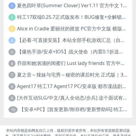
夏色四叶草(Summer Clover) Ver1.11 官方中文 1+4.35G 全CG 有CV 百度盘版本
1
特工17双端0.25.7正式版发布！BUG修复+全解锁存档+赞助码合集（安卓/PC/中文/动态）
2
Alice in Cradle 爱丽丝的摇篮 PC官方中文版 横版动作ACT 手绘幻想风 v0.29g 完整体验版
3
【必看-可直接安装】本站全部手机游戏汇总（自带修改器MOD）
4
【爆热手游/安卓+IOS】战火使命（内置0.1折送可触碰战姬）[中文/美女养成/整合兑换码/双端互通/更新]（公测）
5
乔甜和她汹涌的闺蜜们 Lust lady friends 官方中文版本 SLG类型
6
夏之音～辣妹与宅男～秘密的课后时光 正式版 | 3D 动态步兵触摸互动 SLG|PC 平台 | 内嵌汉化 + 去码补丁 + 修改存档 | 1.5G
7
Agent17 特工17 Agent17 PC/安卓版 都市谍战剧情模拟RPG v0.26.6 官方中文高清版
8
[大作互动SLG/中文/真人全动态/步兵] 这个面试有点硬2-远征东洋篇 免登录破解版本V1.11 官方中文步兵 [20G/新破解/中文配音]
9
【安卓+PC】[首发更新/附存档/更新赞助码] 特工17Agent V0.25.9 官方中文版+赞助码+修复多项BUG 3月29最新版本
10
本站内容都是由网友自己上传，版权归原作者所有，本站所有资源都是测试版
本，请下载后在2小时内删除，否则后果自负。本站不接任何广告，服务器域名