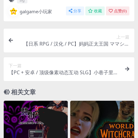
slg
galgame小玩家
分享
收藏
点赞(
0
)
上一篇
【日系 RPG / 汉化 / PC】妈妈正太王国 ママショ
タ・キングダム Ver1.1 Mtool 汉化版【1.69G】
下一篇
【PC + 安卓 / 顶级像素动态互动 SLG】小巷子里秘
密事情～裏路地ノ事情 V1.1.3 机翻版 + 全 CG【4.6
8G】
相关文章