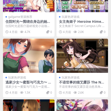
galgame资源推荐
玩家热评游戏
住院时光〜围绕在身边的她们
女主角姬子 Heroine Himek
〜 Inpatient Days PC版 治愈
o: Secret Campus Life PC版
住院时光是医疗题材视觉小说领域
女主角姬子 Secret Campus Life 是
系医疗叙事ADV 官方中文版 v
校园青春叙事SLG 机翻汉化版
的绝对巅峰之作。这部800M容量的
校园恋爱模拟品类的绝对巅峰之...
4 月前
4.7K
0
4 月前
2.0K
0
1.0 800M
v1.0 760M
叙事巨制以顶级的...
玩家热评游戏
玩家热评游戏
逃家少女〜蜜梨与巧克力〜 R
不谙世事的猫艾露莎 The Nai
unaway Girl ~Mitsuri and C
ve Cat Elisa PC/安卓双端 奇
逃家少女〜蜜梨与巧克力〜是视觉
不谙世事的猫艾露莎是治愈系角色
hocolate~ PC版 纯爱叙事SL
幻萌系叙事RPG v1.0 汉化完
小说与策略模拟完美融合的绝对巅
扮演游戏的绝对标杆之作。这部1.8
4 月前
1.5K
0
4 月前
2.6K
0
G 官方中文动态版 950M
整版
峰之作。这部950M...
5G容量的叙事巨...