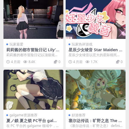
玩家最爱
玩家热评游戏
莉莉酱的都市冒险日记 Lily’s
星辰少女绫音 Star Maiden A
Urban Adventure Diary PC
yane PC版 星际策略模拟SLG
莉莉酱的都市冒险日记以顶级规格
星辰少女绫音以宏大的星际殖民叙
版 3D开放世界角色扮演 官方
官方中文版 v1.1.0
构建了一个生机勃勃的现代化都市
事为骨架，融合了深度资源管理与
4 月前
8.4K
0
4 月前
1.7K
0
中文版 v0.3
沙盒，玩家将跟随主角...
角色羁绊养成的双重顶...
galgame资源推荐
好游推荐
夏ノ鎖 夏之锁 PC平台 gal类
塞尔达传说：旷野之息 The L
型
egend of Zelda: Breath of t
在 PC 平台的 galgame 领域中，
《塞尔达传说：旷野之息》 definiti