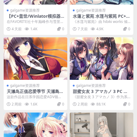
galgame资源推荐
galgame资源推荐
【PC+盖世/Winlator模拟器
水蓮と紫苑 水莲与紫苑 PC+K
版】星辰恋曲的白色永恒【原
RKR版本 gal类型
在FAVORITE社十年巅峰作与雪景奇
​《水莲与紫苑》由 hibiki works 倾
版（本篇+FD）+重置版（本篇
幻ADV的交汇顶点，《星辰恋曲的
心打造，坂元星日和泰良則充联合
4 天前
1.4K
0
7 天前
4.9K
0
+FD）+全CG通关存档+最新精
白色永恒 ...
撰...
翻汉化】
galgame资源推荐
galgame资源推荐
天濑岛正值恋爱季节 天瀬島は
甜蜜女友 3 アマカノ 3 PC 纯
色恋ざかり Amakoi PC版 日
爱拔作 ADV 汉化版 PC+安卓
这款作品在日系学园恋爱ADV领域
《甜蜜女友 3 アマカノ 3》作为系
系学园恋爱ADV 精翻汉化典藏
直装+TY模拟器+IOS
确立了不可动摇的经典地位。作为L
列续作，延续了前作备受好评的纯
2 周前
1.6K
0
2 周前
88.1K
0
版
iaison社2...
爱内核与拔作 ...