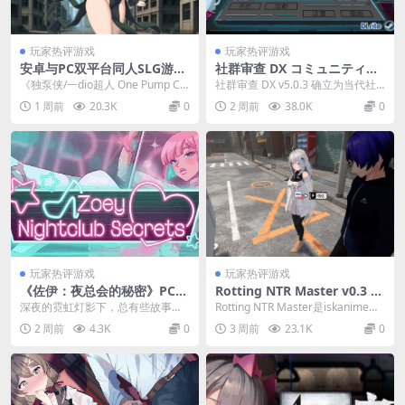
玩家热评游戏
玩家热评游戏
安卓与PC双平台同人SLG游戏
社群审查 DX コミュニティ・
《独泵侠/一dio超人 One Pu
チェッカー DX PC版 社会模
《独泵侠/一dio超人 One Pump Ch
社群审查 DX v5.0.3 确立为当代社
mp Chump》V0.30官方中文
拟策略 完整特典版 v5.0.3
ump》V0.30官方中文版是一款...
会议题模拟游戏的巅峰之作。本作
1 周前
20.3K
0
2 周前
38.0K
0
版（汉化/同人/步兵/450M）
将舆论博...
玩家热评游戏
玩家热评游戏
《佐伊：夜总会的秘密》PC/S
Rotting NTR Master v0.3 P
team SLG官方中文版：版本
C版 3D剧情互动冒险 官方中
深夜的霓虹灯影下，总有些故事值
Rotting NTR Master是iskanime工
更新+配置需求全解析
文体验版
得被倾听。如果你正在寻找一款能
作室倾力打造的3D剧情互...
2 周前
4.3K
0
3 周前
23.1K
0
同时满足策略博弈欲望...