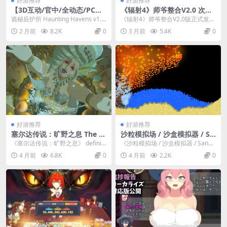
好游推荐
好游推荐
【3D互动/官中/全动态/PC】
《辐射4》师爷整合V2.0 次世
诡秘庇护所 Haunting Haven
代终极版 PC单机MOD整合包
诡秘庇护所 Haunting Havens v1.0.
《辐射4》师爷整合V2.0版正式发
s PC版 3D魅魔互动SLG 官方
211G全内容
1 是欧美3D互动SLG赛...
布，这是目前内容最全面、画质最
2 月前
8.2K
0
3 月前
5.4K
0
中文版 v1.0.1【10.5G】
强的次世代MOD...
好游推荐
好游推荐
塞尔达传说：旷野之息 The L
沙粒模拟场 / 沙盒模拟器 / Sa
egend of Zelda: Breath of t
ndboxels v1.12：PC 端物理
《塞尔达传说：旷野之息》 definiti
《沙粒模拟场 / 沙盒模拟器 / Sandb
he Wild PC模拟器版 开放世
沙盒类游戏特色与核心信息
ve edition 已经全面整合本体...
oxels v1.12》是一款专为 ...
4 月前
6.8K
0
4 月前
2.2K
0
界动作冒险 终极MOD整合典
藏版