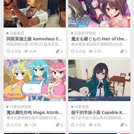
玩家最爱
玩家热评游戏
阿斯莫德之眼 Asmodeus Ey
魔女を継ぐもの Heir of the
e PC/安卓双端 SLG策略叙事
Witch -Gathering & Craftin
阿斯莫德之眼 v0.06.22 版本是策略
魔女继承者以绝对顶级的5G内容容
巨制 v0.06.22 终极优化版
g PC版 开放世界采集制作RP
模拟游戏领域的绝对巅峰之作。这
量构建了一个生机勃勃的架空魔幻
4 月前
4.4K
0
4 月前
3.2K
0
G 魔幻工艺版 5G完整版
部巨制以...
大陆，玩家将扮演继...
玩家热评游戏
玩家最爱
魔法属性共鸣 Magic Attribu
能干的学妹小葵 Capable Kou
te Resonance PC版 回合制策
hai Aoi PC版 3D校园生活模
魔导元素摩擦以绝对顶级的元素交
能干的学妹小葵以绝对顶级的规格
略RPG 官方汉化版 最终典藏
拟养成 官方汉化版 v1.05
互系统为核心架构，构建了一个精
构建了一个鲜活的现代学园都市生
4 月前
1.5K
0
4 月前
4.9K
0
版
密设计的魔法世界观，...
活场景，玩家将与能力...