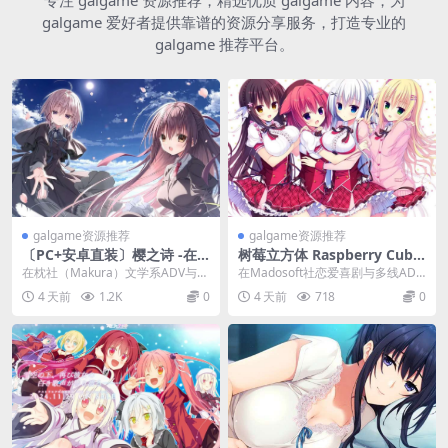
galgame 爱好者提供靠谱的资源分享服务，打造专业的
galgame 推荐平台。
galgame资源推荐
galgame资源推荐
〔PC+安卓直装〕樱之诗 -在
树莓立方体 Raspberry Cube
樱花森林之上飞舞-10周年纪
全CG存档精翻版 PC/TY模拟
在枕社（Makura）文学系ADV与
在Madosoft社恋爱喜剧与多线ADV
念版〔原版+重置版+通关全C
器双端 多线恋爱ADV 河江镇
“反哲学青春物语”的交汇巅峰，《樱
的交汇巅峰，《树莓立方体 Raspbe
4 天前
1.2K
0
4 天前
718
0
G存档+精翻汉化〕
日行一善终极整合包
之诗 在樱...
r...