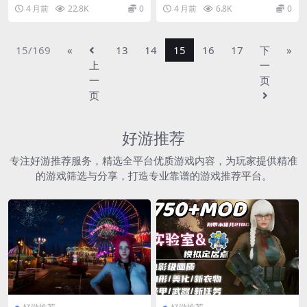
he Wild PC模拟器版 开放世
《夏ノ鎖 / 夏之锁》凭借其独特的
ve edition 已经全面整合本体...
4 月前
22.8K
0
4 月前
6.8K
0
界动作冒险 终极MOD整合典
风格...
藏版
15/169
«
13
14
15
16
17
下
»
上
一
一
页
页
好游推荐
专注好游推荐服务，精选全平台优质游戏内容，为玩家提供精准
的游戏筛选与分享，打造专业靠谱的游戏推荐平台。