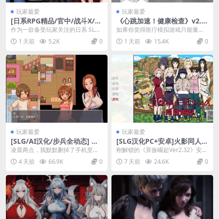
玩家最爱
玩家最爱
[日系RPG精品/官中/战斗X/P
《心跳加速！健康检查》v2.0.
C]隧道逃生：终极版 隧道逃生
1：黑白诊疗室×动态互动，用
作为一款备受玩家关注的日系 SLG
如果你觉得医疗模拟游戏只能量体
命运交织 TUNNEL ESCAPE F
血压计丈量你的理智值
精品游戏，《隧道逃生：终极版》
温，《心跳加速！健康检查》的v2.
1 天前
5.2K
0
1 天前
15.4K
0
ates Entwined v0.21.0a 官
(TUNNEL...
0.1版会用2G...
方中文版 番外編+连裤袜补丁
[2.66G]
玩家最爱
玩家最爱
[SLG/AI汉化/步兵全动态] 我
[SLG汉化PC+安卓]火影同人忍
的乡村日常生活！Daily Lives
者后宫-异族崛起 Ver2.32
凌晨两点，我默默删掉了手机里所
刚解锁的《异族崛起Ver2.32》安卓
of My Countryside v0.3.4 A
有种田游戏——直到被这游戏的“硬
直装版，直接刷新了我对「文字冒
4 天前
66.9K
0
7 天前
24.6K
0
I汉化版+存档 [1.7G/更新/CV]
核写实”暴击！《我...
险+策略战斗...