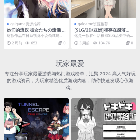
galgame资源推荐
galgame资源推荐
她们的流仪 彼女たちの流儀 T
[SLG/2D/亚洲]和存在感薄弱
heir Styles PC版 日系视觉小
妹妹一起的简单生活 存在感薄
这款作品在日系视觉小说领域确立
这是一款在生活模拟SLG品类中确
说恋爱冒险 精翻汉化典藏版
い妹との簡単生活 V1.08rev2
了不可动摇的经典地位。作为130c
立绝对独特地位的殿堂级作品。存
2 周前
653
0
3 周前
104.7K
0
官方中文版[PC+安卓/4.22G]
m社2006年推...
在感薄い妹との簡単...
玩家最爱
专注分享玩家最爱游戏与热门游戏榜单，汇聚 2024 高人气好玩
的游戏资讯，为玩家精选优质游戏内容，助你快速发现心仪游
戏。