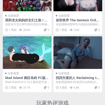
玩家最爱
玩家最爱
我和龙女妈妈的玄幻之旅 / 私
创世秩序 The Genesis Order
と竜娘母親の幻想冒険 Ver0.3
v1.0.5 官方汉化PC/安卓双端
这款东方玄幻RPG绝对是近年来独
在剧情驱动型RPG与悬疑侦探题材
32b 官方中文版 PC/安卓 东方
电影级动态悬疑侦探RPG 14G
立游戏领域最震撼的叙事巅峰之
的交汇巅峰，《创世秩序 The Gen
1 周前
28.6K
0
1 周前
3.0K
0
玄幻RPG 赞助整合版
终极整合版
作。My Journ...
esis ...
玩家最爱
玩家最爱
Mad Island 疯狂岛屿 PC版
找回失落的人 Reclaiming th
开放世界生存动作ACT 官方中
e Lost v0.13 Fix2 官方中文P
Mad Island v0.5.10.2 版本是开放
在欧美剧情向3D动态SLG的统治版
文 v0.5.10.2 里程碑更新版
C版 欧美3D动态SLG 寻回救赎
世界生存动作游戏领域的绝对巅...
图之中，《找回失落的人 Reclaimi
2 周前
31.1K
0
4 周前
6.8K
0
终极修订版
ng ...
玩家热评游戏