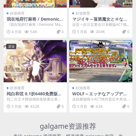
好游推荐
好游推荐
我在地府打麻将 / Demonic
マジイキ～落第魔女とＨな魔
Mahjong Build.19669922 休
手～ Magi-Iki: The Failing
《我在地府打麻将 / Demonic Mahj
这是一款注定要在日系横版ACT领
闲竞技游戏（容量 3.93GB /
Witch and Her Lewd Curse
ong》凭借 “地府” 这一极具创...
域留下浓墨重彩一笔的顶级作品。
4 月前
5.6K
0
5 月前
20.6K
0
官方简体中文 / 支持键盘鼠标
PC版 横版动作ACT 魔法战斗
Magi-Iki以...
/ PC 平台适配）
系统 v0.171f
置顶
好游推荐
好游推荐
纯白和弦 0.1折6480免费版下
WOLF～エッチなアップデー
载 | 二次元卡牌RPG手游 BT
ト型格闘ゲーム～ WOLF PC
找二次元卡牌游戏的老铁看过来，
这款硬核格斗ACT绝对是近年来动
版 v1.0 安卓直装 1.83GB
版 硬核格斗ACT v26.03.09 官
今天推个狠货。《纯白和弦》这游
作游戏领域最震撼的巅峰巨制。WO
5 月前
43.2K
0
5 月前
4.2K
0
方中文版
戏原本是个正经的音乐...
LF以顶级的连击...
galgame资源推荐
专注 galgame 资源推荐，精选优质 galgame 内容，为