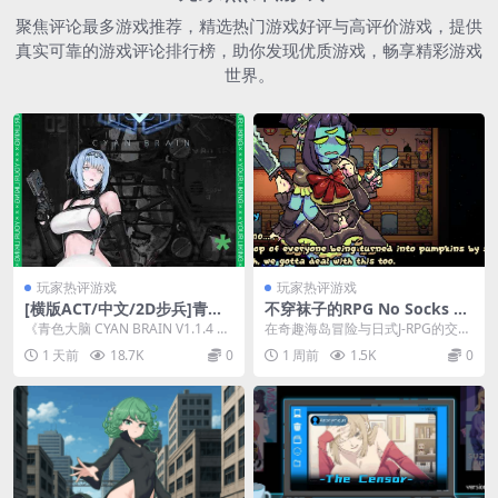
聚焦评论最多游戏推荐，精选热门游戏好评与高评价游戏，提供
真实可靠的游戏评论排行榜，助你发现优质游戏，畅享精彩游戏
世界。
玩家热评游戏
玩家热评游戏
[横版ACT/中文/2D步兵]青色
不穿袜子的RPG No Socks RP
大脑 CYAN BRAIN V1.1.4 St
G PC汉化版 奇趣海岛J-RPG 6
《青色大脑 CYAN BRAIN V1.1.4 》
在奇趣海岛冒险与日式J-RPG的交汇
eam官中步兵版+全CG存档
00M轻量整合版
是2025年7月17日发布的A...
版图之中，《不穿袜子的RPG No S
1 天前
18.7K
0
1 周前
1.5K
0
[1.6G/更新/全CV]
ock...