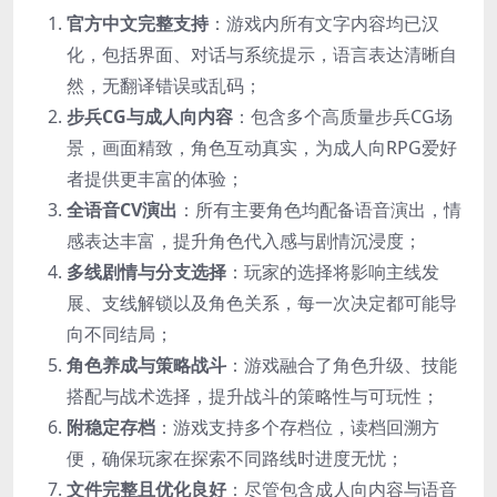
​官方中文完整支持​
​：游戏内所有文字内容均已汉
化，包括界面、对话与系统提示，语言表达清晰自
然，无翻译错误或乱码；
​步兵CG与成人向内容​
​：包含多个高质量步兵CG场
景，画面精致，角色互动真实，为成人向RPG爱好
者提供更丰富的体验；
​全语音CV演出​
​：所有主要角色均配备语音演出，情
感表达丰富，提升角色代入感与剧情沉浸度；
​多线剧情与分支选择​
​：玩家的选择将影响主线发
展、支线解锁以及角色关系，每一次决定都可能导
向不同结局；
​角色养成与策略战斗​
​：游戏融合了角色升级、技能
搭配与战术选择，提升战斗的策略性与可玩性；
​附稳定存档​
​：游戏支持多个存档位，读档回溯方
便，确保玩家在探索不同路线时进度无忧；
​文件完整且优化良好​
​：尽管包含成人向内容与语音