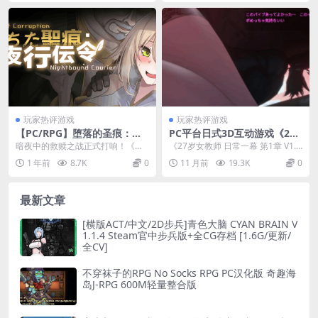
玩家热评游戏
玩家热评游戏
【PC/RPG】堕落的圣痕：夜
PC平台日式3D互动游戏《27
行传令 V0.2 [官中/新作] 完整
岁女教师 日常一幕 第1章 V1.
暗夜中的救赎之战正式打响！​​《堕
《27岁女教师 日常一幕 第1章 V1.0
解析
05》官方中文版
落的圣痕：夜行传令》V0.2官中版
5》是一款由知名日式游戏工作室开
1 年前
8.7K
0
11 月前
19.3K
0
强势登陆PC...
发的P...
最新文章
[横版ACT/中文/2D步兵]青色大脑 CYAN BRAIN V
1.1.4 Steam官中步兵版+全CG存档 [1.6G/更新/
全CV]
不穿袜子的RPG No Socks RPG PC汉化版 奇趣海
岛J-RPG 600M轻量整合版