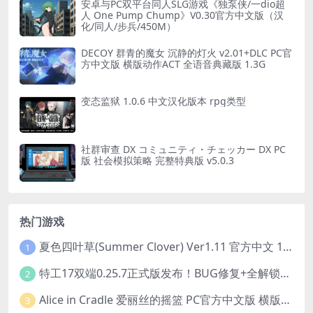
安卓与PC双平台同人SLG游戏《独泵侠/一dio超
人 One Pump Chump》V0.30官方中文版（汉
化/同人/步兵/450M）
DECOY 群青的魔女 沉静的灯火 v2.01+DLC PC官
方中文版 横版动作ACT 全语音典藏版 1.3G
变态监狱 1.0.6 中文汉化版本 rpg类型
社群审查 DX コミュニティ・チェッカー DX PC
版 社会模拟策略 完整特典版 v5.0.3
热门游戏
夏色四叶草(Summer Clover) Ver1.11 官方中文 1+4.35G 全CG 有CV 百度盘版本
1
特工17双端0.25.7正式版发布！BUG修复+全解锁存档+赞助码合集（安卓/PC/中文/动态）
2
Alice in Cradle 爱丽丝的摇篮 PC官方中文版 横版动作ACT 手绘幻想风 v0.29g 完整体验版
3