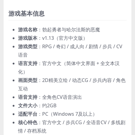
游戏基本信息
​游戏名称​
​：勃起勇者与哈尔法斯的恶魔
​游戏版本​
​：v1.13（官方中文版）
​游戏类型​
​：RPG / 奇幻 / 成人向 / 剧情 / 步兵 / CV
语音
​语言支持​
​：官方中文（简体中文界面 + 全文本汉
化）
​画面类型​
​：2D精美立绘 / 动态CG / 步兵内容 / 角色
互动
​语音支持​
​：全角色CV语音演出
​文件大小​
​：约2GB
​适配平台​
​：PC（Windows 7及以上）
​核心特色​
​：官方中文 / 步兵CG / 全语音CV / 多线剧
情 / 存档系统