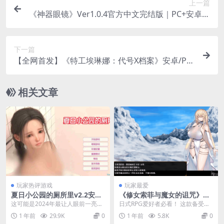
上一篇
《神器眼镜》Ver1.0.4官方中文完结版｜PC+安卓双
端｜动态透视SLG｜7G全内容​
下一篇
【全网首发】《特工埃琳娜：代号X档案》安卓/PC
双端汉化版
相关文章
玩家热评游戏
玩家最爱
夏日小公园的厕所里v2.2安卓
《修女索菲与魔女的诅咒》AI
直装版发布：解谜SLG新体验
汉化版：奇幻RPG新作降临​
这可能是2024年最让人眼前一亮的
日式RPG爱好者必看！​​ 这款备受期
+配置需求详解
像素风SLG！《夏日小公园的厕所
待的奇幻冒险游戏《修女索菲与魔
1 年前
29.9K
0
1 年前
5.8K
0
里》（Publ...
女的诅咒》现...