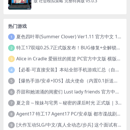
版 社会模拟策略 完整特典版 v5.0.3
热门游戏
夏色四叶草(Summer Clover) Ver1.11 官方中文 1+4.35G 全CG 有CV 百度盘版本
1
特工17双端0.25.7正式版发布！BUG修复+全解锁存档+赞助码合集（安卓/PC/中文/动态）
2
Alice in Cradle 爱丽丝的摇篮 PC官方中文版 横版动作ACT 手绘幻想风 v0.29g 完整体验版
3
【必看-可直接安装】本站全部手机游戏汇总（自带修改器MOD）
4
【爆热手游/安卓+IOS】战火使命（内置0.1折送可触碰战姬）[中文/美女养成/整合兑换码/双端互通/更新]（公测）
5
乔甜和她汹涌的闺蜜们 Lust lady friends 官方中文版本 SLG类型
6
夏之音～辣妹与宅男～秘密的课后时光 正式版 | 3D 动态步兵触摸互动 SLG|PC 平台 | 内嵌汉化 + 去码补丁 + 修改存档 | 1.5G
7
Agent17 特工17 Agent17 PC/安卓版 都市谍战剧情模拟RPG v0.26.6 官方中文高清版
8
[大作互动SLG/中文/真人全动态/步兵] 这个面试有点硬2-远征东洋篇 免登录破解版本V1.11 官方中文步兵 [20G/新破解/中文配音]
9