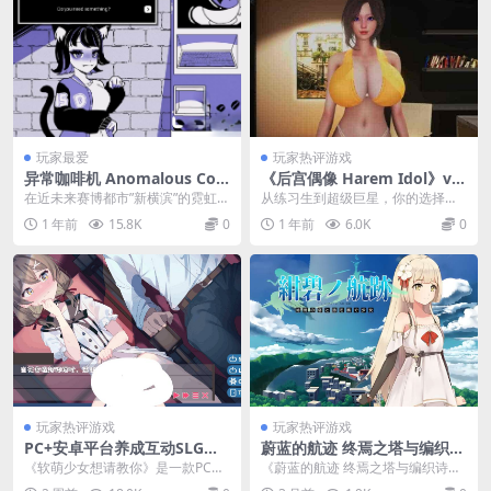
玩家最爱
玩家热评游戏
异常咖啡机 Anomalous Coff
《后宫偶像 Harem Idol》v4.
ee Machine PC+安卓双端 SL
0 官方中文版：偶像养成与恋
在近未来赛博都市”新横滨”的霓虹光
从练习生到超级巨星，你的选择决
G类型 2025重置版
爱模拟的全新体验（PC+安
影中，名为《异常咖啡机...
定她们的未来！​​ 《后宫偶像 Hare
1 年前
15.8K
0
1 年前
6.0K
0
卓）
m Ido...
玩家热评游戏
玩家热评游戏
PC+安卓平台养成互动SLG
蔚蓝的航迹 终焉之塔与编织诗
《软萌少女想请教你》内嵌汉
歌的少女 紺碧の航跡 終焉の
《软萌少女想请教你》是一款PC
《蔚蓝的航迹 终焉之塔与编织诗歌
化版1.3G完整资源
塔と詩を紡ぐ少女 v0.0.61 官
+安卓双平台的养成互动SLG游戏，
的少女》是由社团Hanamell基于RP