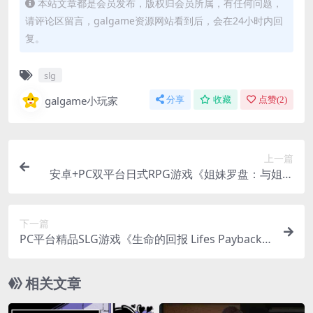
本站文章都是会员发布，版权归会员所属，有任何问题，
请评论区留言，galgame资源网站看到后，会在24小时内回
复。
slg
galgame小玩家
分享
收藏
点赞(
2
)
上一篇
安卓+PC双平台日式RPG游戏《姐妹罗盘：与姐妹
们在荒岛上悠闲地过着甜蜜的生活》汉化版
下一篇
PC平台精品SLG游戏《生命的回报 Lifes Payback V
er2.1.1》汉化版 – 沉浸式3D动态人生体验（8.38G
超大容量）
相关文章