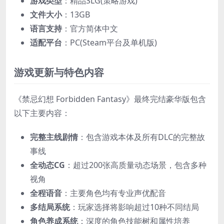
​游戏类型​
​：精品SLG(策略游戏)
​文件大小​
​：13GB
​语言支持​
​：官方简体中文
​适配平台​
​：PC(Steam平台及单机版)
游戏更新与特色内容
《禁忌幻想 Forbidden Fantasy》最终完结豪华版包含
以下主要内容：
​完整主线剧情​
​：包含游戏本体及所有DLC的完整故
事线
​全动态CG​
​：超过200张高质量动态场景，包含多种
视角
​全程语音​
​：主要角色均有专业声优配音
​多结局系统​
​：玩家选择将影响超过10种不同结局
​角色养成系统​
​：深度的角色技能树和属性培养