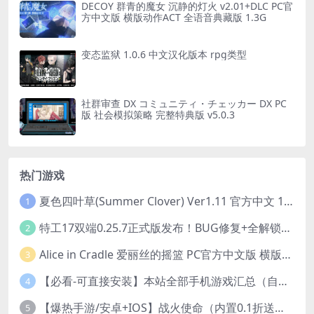
DECOY 群青的魔女 沉静的灯火 v2.01+DLC PC官
方中文版 横版动作ACT 全语音典藏版 1.3G
变态监狱 1.0.6 中文汉化版本 rpg类型
社群审查 DX コミュニティ・チェッカー DX PC
版 社会模拟策略 完整特典版 v5.0.3
热门游戏
夏色四叶草(Summer Clover) Ver1.11 官方中文 1+4.35G 全CG 有CV 百度盘版本
1
特工17双端0.25.7正式版发布！BUG修复+全解锁存档+赞助码合集（安卓/PC/中文/动态）
2
Alice in Cradle 爱丽丝的摇篮 PC官方中文版 横版动作ACT 手绘幻想风 v0.29g 完整体验版
3
【必看-可直接安装】本站全部手机游戏汇总（自带修改器MOD）
4
【爆热手游/安卓+IOS】战火使命（内置0.1折送可触碰战姬）[中文/美女养成/整合兑换码/双端互通/更新]（公测）
5