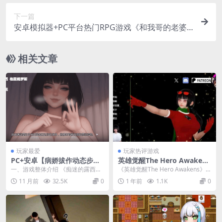
下一篇
安卓模拟器+PC平台热门RPG游戏《和我哥的老婆
睡觉 兄嫁を寝取る》官方中文版
相关文章
玩家最爱
玩家热评游戏
PC+安卓【病娇拔作动态步兵S
英雄觉醒The Hero Awakens
LG】痴迷的露西~内嵌汉化动
v0.6a汉化版：高自由度沙盒S
一、游戏整体介绍 《痴迷的露西》
《英雄觉醒The Hero Awakens》v
态步兵+全CG包【1.1G】
LG双端新作重磅更新
是一款专为 PC 与安卓双平台打造
0.6a汉化版以3.9G的精良体量...
11 月前
32.5K
0
1 年前
1.1K
0
的病娇题材 S...