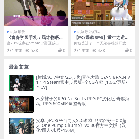
玩家最爱
玩家热评游戏
《青春学园手札：羁绊物语》
【PC/爆款RPG】重生之逆转
WaifuAcademy v0.11安卓直
命运线：沉浸式开放世界RPG
当70%玩家在Steam评测区喊出
你被丢进了一个无法存档的开放世
装版｜全年龄向｜多线剧情｜
官方中文版[全动态/1.2G]
「这比我大学生活精彩十倍」时，
界。眼前每一个NPC都藏着支线剧
1 年前
5.8K
0
1 年前
4.3K
0
内置简中｜骁龙450畅玩
你就该知道《青春...
情，但这次，你的「...
最新文章
[横版ACT/中文/2D步兵]青色大脑 CYAN BRAIN V
1.1.4 Steam官中步兵版+全CG存档 [1.6G/更新/
全CV]
不穿袜子的RPG No Socks RPG PC汉化版 奇趣海
岛J-RPG 600M轻量整合版
安卓与PC双平台同人SLG游戏《独泵侠/一dio超
人 One Pump Chump》V0.30官方中文版（汉
化/同人/步兵/450M）