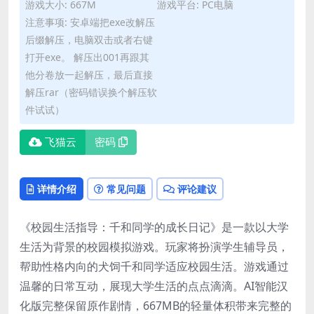
游戏大小: 667M
游戏平台: PC电脑
注意事项: 安卓端把exe改解压
后缀解压，电脑双击或者右键
打开exe。 解压出001再跟其
他分卷放一起解压，最后直接
解压rar（密码错误换个解压软
件试试）
飞猫云
密码
详情介绍
常见问题
评论建议
《校园生活指导：千和同学的成长日记》是一款以大学
生活为背景的校园模拟游戏。玩家将扮演学生辅导员，
帮助性格内向的犬饲千和同学适应校园生活。游戏通过
温馨的日常互动，展现大学生活的点点滴滴。AI智能汉
化版完整保留原作剧情，667MB的轻量体积带来完整的