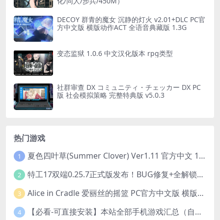
化/同人/步兵/450M）
DECOY 群青的魔女 沉静的灯火 v2.01+DLC PC官
方中文版 横版动作ACT 全语音典藏版 1.3G
变态监狱 1.0.6 中文汉化版本 rpg类型
社群审查 DX コミュニティ・チェッカー DX PC
版 社会模拟策略 完整特典版 v5.0.3
热门游戏
夏色四叶草(Summer Clover) Ver1.11 官方中文 1+4.35G 全CG 有CV 百度盘版本
1
特工17双端0.25.7正式版发布！BUG修复+全解锁存档+赞助码合集（安卓/PC/中文/动态）
2
Alice in Cradle 爱丽丝的摇篮 PC官方中文版 横版动作ACT 手绘幻想风 v0.29g 完整体验版
3
【必看-可直接安装】本站全部手机游戏汇总（自带修改器MOD）
4