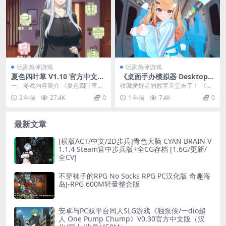
玩家热评游戏
玩家热评游戏
夏色四叶草 V1.10 官方中文版
《桌面手办模拟器 Desktop G
本 PC电脑端 带游戏存档CG
arage Kit V2.4.09》3D全动
一、游戏内容简介 《夏色四叶草》
收藏爱好者的数字天堂来了！​​ 《桌
养成互动SLG类型
态收藏家的终极盛宴
是一款养成互动 SLG 类型游戏 。游
面手办模拟器 Desktop Garage ...
2 年前
27.4K
0
1 年前
7.4K
0
戏中，玩家...
最新文章
[横版ACT/中文/2D步兵]青色大脑 CYAN BRAIN V
1.1.4 Steam官中步兵版+全CG存档 [1.6G/更新/
全CV]
不穿袜子的RPG No Socks RPG PC汉化版 奇趣海
岛J-RPG 600M轻量整合版
安卓与PC双平台同人SLG游戏《独泵侠/一dio超
人 One Pump Chump》V0.30官方中文版（汉