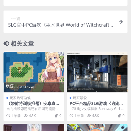
下一篇
SLG官中PC游戏《巫术世界 World of Witchcraft》
FM/BD 425M版本更新及配置需求​
相关文章
玩家热评游戏
玩家最爱
《婚前特训模拟器》安卓直装
PC平台精品SLG游戏《逃跑少
官中版正式发布：颠覆性恋爱
女模拟器 Runaway Girl Sim
当九成婚恋游戏还在用固定剧情线
《逃跑少女模拟器 Runaway Girl Si
策略RPG
ulator Ver1.1.8》官方中文版
消耗玩家耐心时，《婚前特训模拟
mulator Ver1.1.8...
1 年前
4.3K
0
1 年前
4.8K
0
器》（原日文名：結婚...