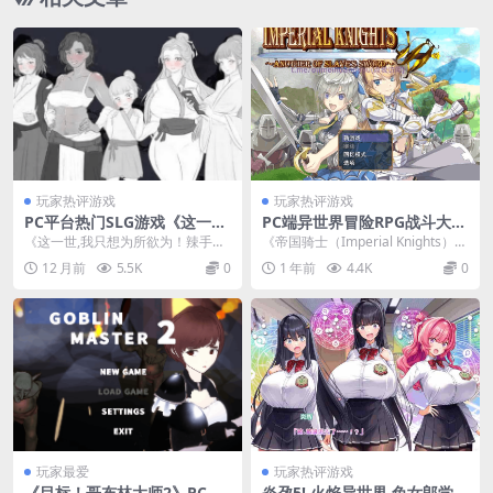
玩家热评游戏
玩家热评游戏
PC平台热门SLG游戏《这一世,
PC端异世界冒险RPG战斗大作
我只想为所欲为！辣手摧花
《帝国骑士（Imperial Knigh
《这一世,我只想为所欲为！辣手摧
《帝国骑士（Imperial Knights）》
篇》官方中文版
ts）》AI汉化版（7G）官方适
花篇》官方中文版现已正式发布，
是2024年爆款异世界冒险RPG...
12 月前
5.5K
0
1 年前
4.4K
0
配版
这是一款专为PC平...
玩家最爱
玩家热评游戏
《目标！哥布林大师2》PC官
炎孕5! 火焰异世界 兔女郎学园