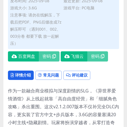
发布时间: 2025-09-08
最近更新: 2025-09-08
游戏大小: 3.6G
游戏平台: PC电脑
注意事项: 请勿在线解压，下
载后把PDF、PNG后缀改成7z
解压即可 （遇到001、002、
003分卷 都要下载 放一起解
压）
百度网盘
密码
飞猫云
密码
详情介绍
常见问题
评论建议
作为一款融合商业模拟与深度剧情的SLG，《异世界爱
情酒馆》从上线起就靠「高自由度经营」和「细腻角色
攻略」杀出重围。这次v2.1.2.007版本不仅补完全DLC内
容，更实装了官方中文+步兵版本，3.6G的容量塞满20
小时主线+隐藏剧情。玩家将扮演穿越者，从零打造奇