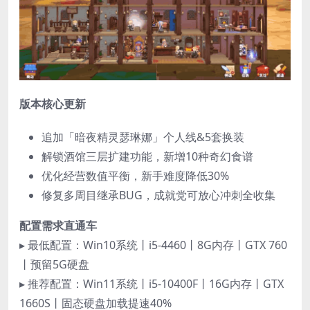
​版本核心更新​
追加「暗夜精灵瑟琳娜」个人线&5套换装
解锁酒馆三层扩建功能，新增10种奇幻食谱
优化经营数值平衡，新手难度降低30%
修复多周目继承BUG，成就党可放心冲刺全收集
​配置需求直通车​
▸ 最低配置：Win10系统丨i5-4460丨8G内存丨GTX 760
丨预留5G硬盘
▸ 推荐配置：Win11系统丨i5-10400F丨16G内存丨GTX
1660S丨固态硬盘加载提速40%