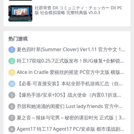
社群审查 DX コミュニティ・チェッカー DX PC
版 社会模拟策略 完整特典版 v5.0.3
热门游戏
夏色四叶草(Summer Clover) Ver1.11 官方中文 1+4.35G 全CG 有CV 百度盘版本
1
特工17双端0.25.7正式版发布！BUG修复+全解锁存档+赞助码合集（安卓/PC/中文/动态）
2
Alice in Cradle 爱丽丝的摇篮 PC官方中文版 横版动作ACT 手绘幻想风 v0.29g 完整体验版
3
【必看-可直接安装】本站全部手机游戏汇总（自带修改器MOD）
4
【爆热手游/安卓+IOS】战火使命（内置0.1折送可触碰战姬）[中文/美女养成/整合兑换码/双端互通/更新]（公测）
5
乔甜和她汹涌的闺蜜们 Lust lady friends 官方中文版本 SLG类型
6
夏之音～辣妹与宅男～秘密的课后时光 正式版 | 3D 动态步兵触摸互动 SLG|PC 平台 | 内嵌汉化 + 去码补丁 + 修改存档 | 1.5G
7
Agent17 特工17 Agent17 PC/安卓版 都市谍战剧情模拟RPG v0.26.6 官方中文高清版
8