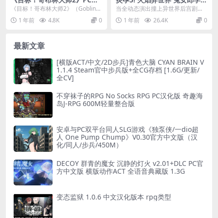
方中文版｜策略SLG｜动态养
汉化版终极体验：动态演出
《目标！哥布林大师2》（GoblinM
当全动态演出撞上异世界后宫剧
成+哥布林军团作战​
+全CG存档实战指南
aster2）是经典策略SLG续作，玩
本，《炎孕5! 火焰异世界 兔女郎学
1 年前
4.8K
0
1 年前
26.4K
0
家将...
园》用5.7G的...
最新文章
[横版ACT/中文/2D步兵]青色大脑 CYAN BRAIN V
1.1.4 Steam官中步兵版+全CG存档 [1.6G/更新/
全CV]
不穿袜子的RPG No Socks RPG PC汉化版 奇趣海
岛J-RPG 600M轻量整合版
安卓与PC双平台同人SLG游戏《独泵侠/一dio超
人 One Pump Chump》V0.30官方中文版（汉
化/同人/步兵/450M）
DECOY 群青的魔女 沉静的灯火 v2.01+DLC PC官
方中文版 横版动作ACT 全语音典藏版 1.3G
变态监狱 1.0.6 中文汉化版本 rpg类型