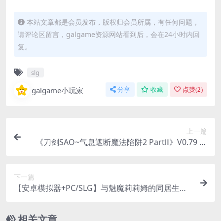
本站文章都是会员发布，版权归会员所属，有任何问题，
请评论区留言，galgame资源网站看到后，会在24小时内回
复。
slg
galgame小玩家
分享
收藏
点赞(
2
)
上一篇
《刀剑SAO~气息遮断魔法陷阱2 PartⅡ》V0.79 官
方中文步兵版：双端直装+全CV配音，NTR党必冲
的剧情王炸
下一篇
【安卓模拟器+PC/SLG】与魅魔莉莉姆的同居生活
[官中/步兵/全CG/攻略/存档/全动态/全CV]【1.6G】
相关文章