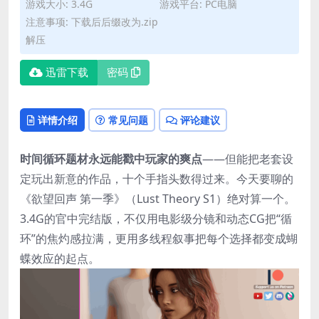
游戏大小: 3.4G
游戏平台: PC电脑
注意事项: 下载后后缀改为.zip
解压
迅雷下载
密码
详情介绍
常见问题
评论建议
时间循环题材永远能戳中玩家的爽点​
​——但能把老套设
定玩出新意的作品，十个手指头数得过来。今天要聊的
《欲望回声 第一季》（Lust Theory S1）绝对算一个。
3.4G的官中完结版，不仅用电影级分镜和动态CG把“循
环”的焦灼感拉满，更用多线程叙事把每个选择都变成蝴
蝶效应的起点。