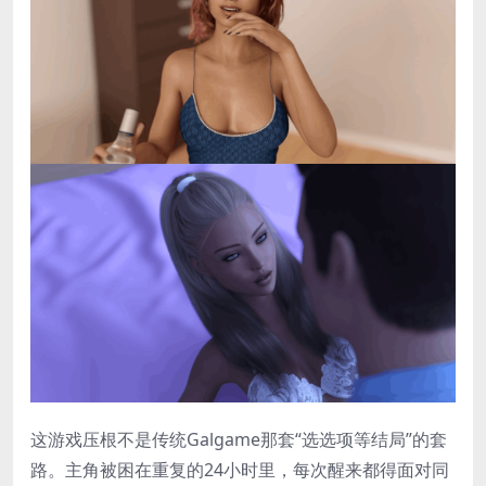
这游戏压根不是传统Galgame那套“选选项等结局”的套
路。主角被困在重复的24小时里，每次醒来都得面对同