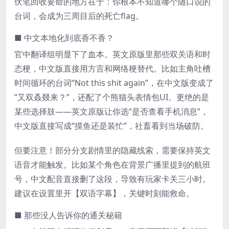
伏笔回收要命的地方在于：你根本不知道哪个随口说的
台词，会成为三周目后的死亡flag。
■ 中文本地化到底香不香？
官中翻译组明显下了血本。英文原版里那些双关语和时
态梗，中文版直接用方言和网络梗替代。比如主角吐槽
时间循环的台词“Not this shit again”，在中文版变成了
“又双叒叕来？”，还配了个熊猫头表情包UI。更绝的是
某些选择肢——英文原版让你选“是否查看手机消息”，
中文版直接写成“摸鱼还是装忙”，社畜看到当场破防。
但要注意！部分分支剧情里的隐藏线索，需要保持英文
语音才能触发。比如某个角色在背景广播里提到的航班
号，中文配音直接删了这段，导致有玩家卡关三小时。
建议在设置里开【双语字幕】，关键时刻能救命。
■ 那些没人告诉你的通关秘籍