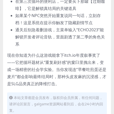
在第三次循环的便利店，一定要买下那罐【过期咖
啡】，它是解锁真结局的关键道具
如果某个NPC突然开始重复说同一句话，立刻存
档！这是系统在提示你触发了隐藏剧情节点
通关后别急着删游戏，主菜单输入“ECHO2023”能
解锁开发者评论音轨，里面剧透了第二季的角色关
系
现在你知道为什么这游戏能拿下itch.io年度叙事奖了
——它把循环题材从“重复刷好感”的窠臼里拽出来，变
成一场精密的社会学实验。当你发现连“早餐吃煎蛋还是
麦片”都会影响最终结局时，那种头皮发麻的沉浸感，才
是SLG品类真正的降维打击。
本站文章都是会员发布，版权归会员所属，有任何问题，
请评论区留言，galgame资源网站看到后，会在24小时内回
复。