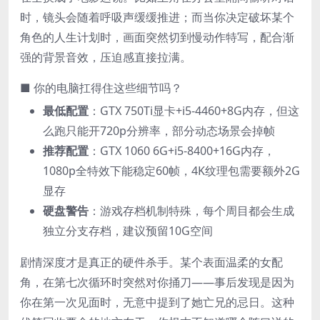
时，镜头会随着呼吸声缓缓推进；而当你决定破坏某个
角色的人生计划时，画面突然切到慢动作特写，配合渐
强的背景音效，压迫感直接拉满。
■ 你的电脑扛得住这些细节吗？
​最低配置​
​：GTX 750Ti显卡+i5-4460+8G内存，但这
么跑只能开720p分辨率，部分动态场景会掉帧
​推荐配置​
​：GTX 1060 6G+i5-8400+16G内存，
1080p全特效下能稳定60帧，4K纹理包需要额外2G
显存
​硬盘警告​
​：游戏存档机制特殊，每个周目都会生成
独立分支存档，建议预留10G空间
剧情深度才是真正的硬件杀手。某个表面温柔的女配
角，在第七次循环时突然对你捅刀——事后发现是因为
你在第一次见面时，无意中提到了她亡兄的忌日。这种