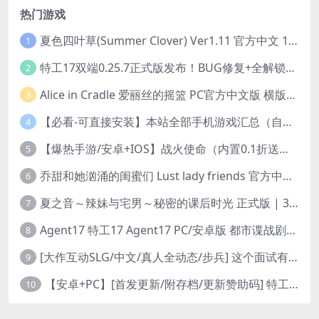
热门游戏
夏色四叶草(Summer Clover) Ver1.11 官方中文 1+4.35G 全CG 有CV 百度盘版本
1
特工17双端0.25.7正式版发布！BUG修复+全解锁存档+赞助码合集（安卓/PC/中文/动态）
2
Alice in Cradle 爱丽丝的摇篮 PC官方中文版 横版动作ACT 手绘幻想风 v0.29g 完整体验版
3
【必看-可直接安装】本站全部手机游戏汇总（自带修改器MOD）
4
【爆热手游/安卓+IOS】战火使命（内置0.1折送可触碰战姬）[中文/美女养成/整合兑换码/双端互通/更新]（公测）
5
乔甜和她汹涌的闺蜜们 Lust lady friends 官方中文版本 SLG类型
6
夏之音～辣妹与宅男～秘密的课后时光 正式版 | 3D 动态步兵触摸互动 SLG|PC 平台 | 内嵌汉化 + 去码补丁 + 修改存档 | 1.5G
7
Agent17 特工17 Agent17 PC/安卓版 都市谍战剧情模拟RPG v0.26.6 官方中文高清版
8
[大作互动SLG/中文/真人全动态/步兵] 这个面试有点硬2-远征东洋篇 免登录破解版本V1.11 官方中文步兵 [20G/新破解/中文配音]
9
【安卓+PC】[首发更新/附存档/更新赞助码] 特工17Agent V0.25.9 官方中文版+赞助码+修复多项BUG 3月29最新版本
10