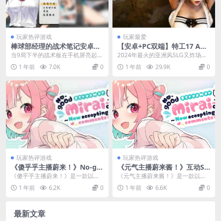
玩家热评游戏
玩家最爱
棒球部经理的战术笔记安卓版
【安卓+PC双端】特工17 Age
｜マネージャーのスコアブッ
nt V0.25.3 官方中文正式版
当9局下半的战术板在手机屏亮起
2024年最火的亚洲风SLG又炸场
ク ～集団戦術解析～ Ver1.0
+全角色赞助码丨亚洲风沙盒
时，我第17次划掉了错误选项——
了！特工17正式发布V0.25.3双端官
1 年前
7.0K
0
1 年前
29.9K
0
正式适配
神作丨37套新CG+剧情重置
这就是《经理的记分...
方中文...
玩家热评游戏
玩家热评游戏
《傻乎乎主播蔚来！》No-go
《元气主播蔚来酱！》互动SL
od Streamer Mirai-chan! 官
G中文PC版｜虚拟主播养成模
《傻乎乎主播蔚来！》是一款以虚
《元气主播蔚来酱！》是一款以虚
方中文版：欢乐互动SLG直播
拟｜官方中文新作
拟主播为主题的互动SLG新作，玩
拟主播为主题的互动模拟游戏，玩
1 年前
6.2K
0
1 年前
6.6K
0
喜剧新作​
家将扮演直播间观众...
家将扮演经纪人，帮助...
最新文章