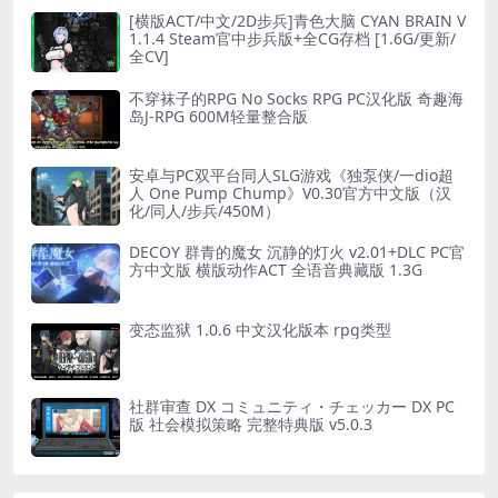
[横版ACT/中文/2D步兵]青色大脑 CYAN BRAIN V
1.1.4 Steam官中步兵版+全CG存档 [1.6G/更新/
全CV]
不穿袜子的RPG No Socks RPG PC汉化版 奇趣海
岛J-RPG 600M轻量整合版
安卓与PC双平台同人SLG游戏《独泵侠/一dio超
人 One Pump Chump》V0.30官方中文版（汉
化/同人/步兵/450M）
DECOY 群青的魔女 沉静的灯火 v2.01+DLC PC官
方中文版 横版动作ACT 全语音典藏版 1.3G
变态监狱 1.0.6 中文汉化版本 rpg类型
社群审查 DX コミュニティ・チェッカー DX PC
版 社会模拟策略 完整特典版 v5.0.3