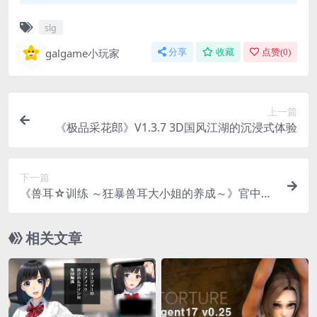
slg
galgame小玩家
分享
收藏
点赞(
0
)
上一篇
《极品采花郎》V1.3.7 3D国风江湖的沉浸式体验
下一篇
《兽耳☆训练 ～狂暴兽耳大小姐的养成～》官中版
体验报告：当傲娇遇上养成系统
相关文章