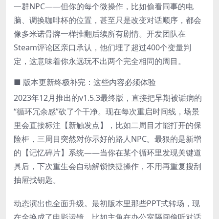
一群NPC——但你的每个微操作，比如偷看同事的电
脑、调换咖啡杯的位置，甚至只是改变对话顺序，都会
像多米诺骨牌一样推翻后续所有剧情。开发团队在
Steam评论区亲口承认，他们埋了超过400个变量判
定，这意味着你永远玩不出两个完全相同的周目。
■ 版本更新终极补完：这些内容必须体验
2023年12月推出的v1.5.3最终版，直接把早期被诟病的
“循环冗余感”砍了个干净。现在每次重启时间线，场景
里会直接标注【新触发点】，比如二周目才能打开的保
险柜，三周目突然对你示好的路人NPC。最狠的是新增
的【记忆碎片】系统——当你在某个循环里发现关键道
具后，下次重生会自动解锁快捷操作，不用再重复搜刮
抽屉找钥匙。
动态演出也全面升级。最初版本里那些PPT式转场，现
在全换成了电影运镜。比如主角在办公室隔间偷听对话