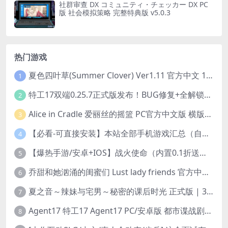
社群审查 DX コミュニティ・チェッカー DX PC
版 社会模拟策略 完整特典版 v5.0.3
热门游戏
夏色四叶草(Summer Clover) Ver1.11 官方中文 1+4.35G 全CG 有CV 百度盘版本
1
特工17双端0.25.7正式版发布！BUG修复+全解锁存档+赞助码合集（安卓/PC/中文/动态）
2
Alice in Cradle 爱丽丝的摇篮 PC官方中文版 横版动作ACT 手绘幻想风 v0.29g 完整体验版
3
【必看-可直接安装】本站全部手机游戏汇总（自带修改器MOD）
4
【爆热手游/安卓+IOS】战火使命（内置0.1折送可触碰战姬）[中文/美女养成/整合兑换码/双端互通/更新]（公测）
5
乔甜和她汹涌的闺蜜们 Lust lady friends 官方中文版本 SLG类型
6
夏之音～辣妹与宅男～秘密的课后时光 正式版 | 3D 动态步兵触摸互动 SLG|PC 平台 | 内嵌汉化 + 去码补丁 + 修改存档 | 1.5G
7
Agent17 特工17 Agent17 PC/安卓版 都市谍战剧情模拟RPG v0.26.6 官方中文高清版
8