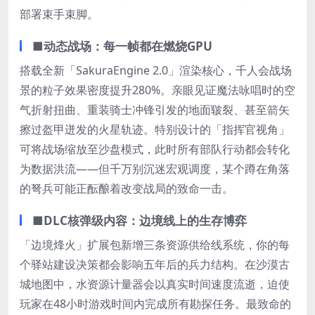
部署束手束脚。
■动态战场：每一帧都在燃烧GPU
搭载全新「SakuraEngine 2.0」渲染核心，千人会战场
景的粒子效果密度提升280%。亲眼见证魔法咏唱时的空
气折射扭曲、重装骑士冲锋引发的地面皲裂、甚至箭矢
擦过盔甲迸发的火星轨迹。特别设计的「指挥官视角」
可将战场缩放至沙盘模式，此时所有部队行动都会转化
为数据洪流——但千万别沉迷宏观调度，某个蹲在角落
的弩兵可能正酝酿着改变战局的致命一击。
■DLC核弹级内容：边境线上的生存博弈
「边境烽火」扩展包新增三条资源供给线系统，你的每
个驿站建设决策都会影响五年后的兵力结构。在沙漠古
城地图中，水资源计量器会以真实时间速度流逝，迫使
玩家在48小时游戏时间内完成所有勘探任务。最致命的