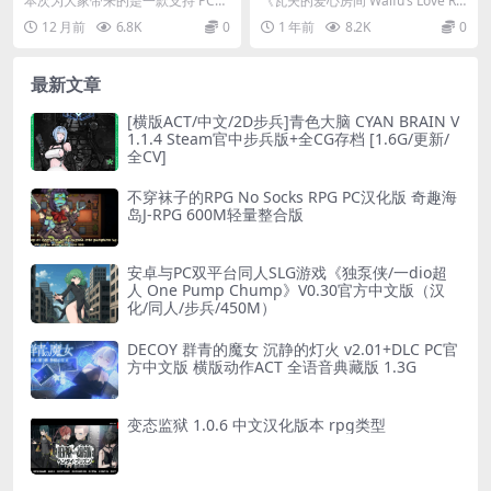
本次为大家带来的是一款支持 PC
《瓦夫的爱心房间 Waifu’s Love Ro
ughty Neighbours Ver0.60
ve Room》官方中文版
与安卓双平台的模拟互动 SLG 游戏
om》是一款跨平台的互动SLG游...
12 月前
6.8K
0
1 年前
8.2K
0
AI 汉化内嵌版【5.45G】
——《顽...
最新文章
[横版ACT/中文/2D步兵]青色大脑 CYAN BRAIN V
1.1.4 Steam官中步兵版+全CG存档 [1.6G/更新/
全CV]
不穿袜子的RPG No Socks RPG PC汉化版 奇趣海
岛J-RPG 600M轻量整合版
安卓与PC双平台同人SLG游戏《独泵侠/一dio超
人 One Pump Chump》V0.30官方中文版（汉
化/同人/步兵/450M）
DECOY 群青的魔女 沉静的灯火 v2.01+DLC PC官
方中文版 横版动作ACT 全语音典藏版 1.3G
变态监狱 1.0.6 中文汉化版本 rpg类型