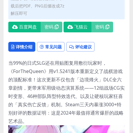
载后把PDF、PNG后缀改成7z
解压即可
百度网盘
密码
飞猫云
密码
详情介绍
常见问题
评论建议
当99%的日式SLG还在用贴图复用敷衍玩家时，
《ForTheQueen》用v1.5241版本重新定义了战棋游戏
的顶配标准！这次更新不仅包含「边境烽火」DLC全六
章剧情，更带来军用级动态演算系统——12组战场CG实
时变形、46种部队阵型特效迭代、以及让硬核玩家狂喜
的「真实伤亡反馈」机制。Steam三天内暴涨3000+特
别好评的数据证明：这是2024年最值得通宵爆肝的战略
艺术品。