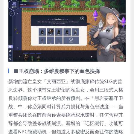
■王权崩塌：多维度叙事下的血色抉择
新增的流亡皇女「艾丽西亚」线彻底撕碎传统SLG的善
恶边界。这个携带先王密诏的私生女，会用三段式人格
反转颠覆你对王权继承的所有预判。在「黑岩要塞守卫
战」中，你必须同时计算兵力损耗与角色忠诚度——当
重骑兵团长在阵前向你索要继承权承诺时，任何含糊其
辞都会导致整条战线崩溃。新增的「记忆溯行」功能可
查看NPC隐藏动机，但知道太多秘密反而会让你的战略