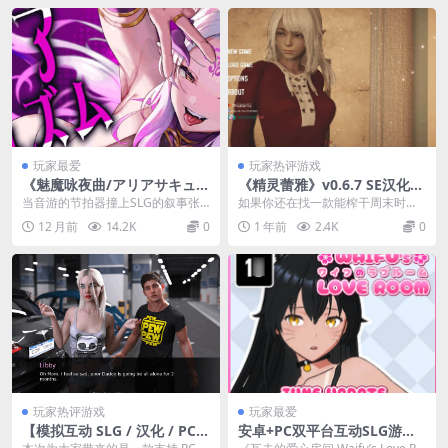
玩家最爱
玩家热评游戏
《魅魔咏夜曲/アリアサキュズ
《精灵蕾雅》v0.6.7 SE汉化版
ム V1.1 汉化版：全CG解锁
11G沙盒SLG的沉浸式奇幻冒
当音游的节拍器撞上SLG的叙事张
如果你还在找一款能榨干周末时间
+双声道音游 核心玩法解析》
险
力，这款《魅魔咏夜曲》直接把游
的SLG，《精灵蕾雅》v0.6.7 SE汉
12 月前
14.2K
0
1 年前
2.4K
0
戏体验抬进了新次元...
化版绝对...
玩家热评游戏
玩家最爱
【模拟互动 SLG / 汉化 / PC +
安卓+PC双平台互动SLG游戏
安卓】顽皮邻居 淘气邻居 Na
《瓦夫的爱心房间 Waifu’s Lo