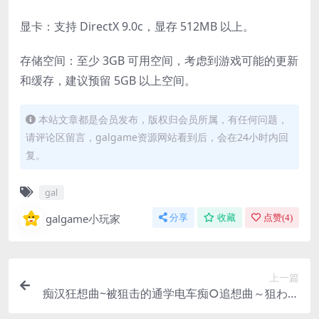
显卡：支持 DirectX 9.0c，显存 512MB 以上。
存储空间：至少 3GB 可用空间，考虑到游戏可能的更新
和缓存，建议预留 5GB 以上空间。
本站文章都是会员发布，版权归会员所属，有任何问题，
请评论区留言，galgame资源网站看到后，会在24小时内回
复。
gal
galgame小玩家
分享
收藏
点赞(
4
)
上一篇
痴汉狂想曲~被狙击的通学电车痴○追想曲～狙われ
た通学電車 触摸互动SLG PC端 自带全CG 中文汉化