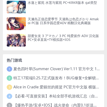
水蓮と紫苑 水莲与紫苑 PC+KRKR版本 gal类型
天濑岛正值恋爱季节 天瀬島は色恋ざかり Amak
oi PC版 日系学园恋爱ADV 精翻汉化典藏版
甜蜜女友 3 アマカノ 3 PC 纯爱拔作 ADV 汉化版
PC+安卓直装+TY模拟器+IOS
热门游戏
夏色四叶草(Summer Clover) Ver1.11 官方中文 1+4.35G 全CG 有CV 百度盘版本
1
特工17双端0.25.7正式版发布！BUG修复+全解锁存档+赞助码合集（安卓/PC/中文/动态）
2
Alice in Cradle 爱丽丝的摇篮 PC官方中文版 横版动作ACT 手绘幻想风 v0.29g 完整体验版
3
【必看-可直接安装】本站全部手机游戏汇总（自带修改器MOD）
4
【爆热手游/安卓+IOS】战火使命（内置0.1折送可触碰战姬）[中文/美女养成/整合兑换码/双端互通/更新]（公测）
5