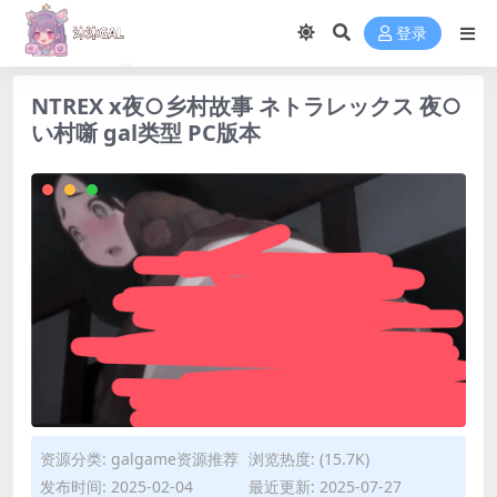
登录
NTREX x夜○乡村故事 ネトラレックス 夜○
い村噺 gal类型 PC版本
资源分类:
galgame资源推荐
浏览热度: (15.7K)
发布时间: 2025-02-04
最近更新: 2025-07-27