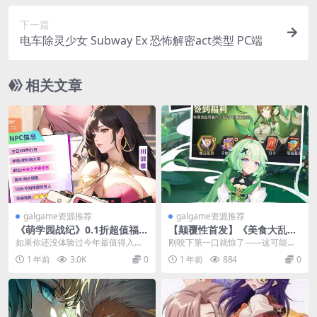
下一篇
电车除灵少女 Subway Ex 恐怖解密act类型 PC端
相关文章
galgame资源推荐
galgame资源推荐
《萌学园战纪》0.1折超值福利
【颠覆性首发】《美食大乱
版上线！版本更新+配置需求
斗》内置0.1折版：694MB味
如果你还没体验过今年最值得入手
刚咬下第一口就惊了——这可能是
全解析
觉放置革命
的校园幻想题材Galgame，现在就
全球首款「边玩边回本」的手游！
1 年前
3.0K
0
1 年前
884
0
是绝佳时机——...
《美食大乱斗》内置0...