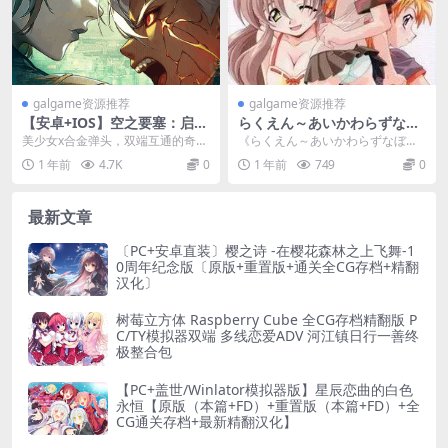
galgame资源推荐
galgame资源推荐
【安卓+IOS】空之要塞：启航
らくえん～あいかわらずなぼ
0.1折官方中文版 [蒸汽朋克/
く。の場合～ 乐园～一如既往
美少女x合金弹头，双端互通的奇幻
《らくえん～あいかわらずなぼ
跑酷竞技/双端互通] 【0.5G】
的我。的存在～ PC平台 gal类
竞速之旅​​ 《空之要塞：启航》（SK
く。の場合～/乐园～一如既往的
1 年前
4.7K
0
1 年前
749
0
型
Y FOR...
我。的存在～》是一款由...
最新文章
〔PC+安卓直装〕樱之诗 -在樱花森林之上飞舞-1
0周年纪念版〔原版+重置版+通关全CG存档+精翻
汉化〕
树莓立方体 Raspberry Cube 全CG存档精翻版 P
C/TY模拟器双端 多线恋爱ADV 河江镇日行一善终
极整合包
【PC+盖世/Winlator模拟器版】星辰恋曲的白色
永恒【原版（本篇+FD）+重置版（本篇+FD）+全
CG通关存档+最新精翻汉化】