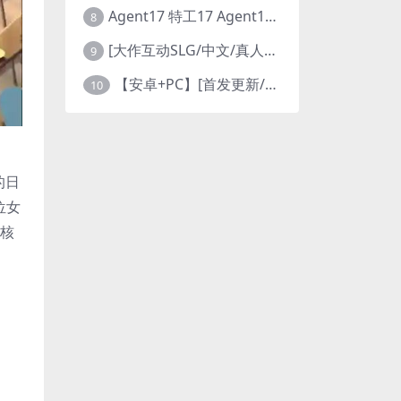
Agent17 特工17 Agent17 PC/安卓版 都市谍战剧情模拟RPG v0.26.6 官方中文高清版
8
[大作互动SLG/中文/真人全动态/步兵] 这个面试有点硬2-远征东洋篇 免登录破解版本V1.11 官方中文步兵 [20G/新破解/中文配音]
9
【安卓+PC】[首发更新/附存档/更新赞助码] 特工17Agent V0.25.9 官方中文版+赞助码+修复多项BUG 3月29最新版本
10
的日
位女
的核