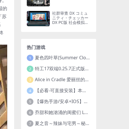
备。
湿的
社群审查 DX コミュ
「苏
ニティ・チェッカー
DX PC版 社会模拟策
隔
略 完整特典版 v5.0.3
终
热门游戏
夏色四叶草(Summer Clover) Ver1.11 官方中文 1+4.35G 全CG 有CV 百度盘版本
1
特工17双端0.25.7正式版发布！BUG修复+全解锁存档+赞助码合集（安卓/PC/中文/动态）
2
Alice in Cradle 爱丽丝的摇篮 PC官方中文版 横版动作ACT 手绘幻想风 v0.29g 完整体验版
3
【必看-可直接安装】本站全部手机游戏汇总（自带修改器MOD）
4
【爆热手游/安卓+IOS】战火使命（内置0.1折送可触碰战姬）[中文/美女养成/整合兑换码/双端互通/更新]（公测）
5
乔甜和她汹涌的闺蜜们 Lust lady friends 官方中文版本 SLG类型
6
夏之音～辣妹与宅男～秘密的课后时光 正式版 | 3D 动态步兵触摸互动 SLG|PC 平台 | 内嵌汉化 + 去码补丁 + 修改存档 | 1.5G
7