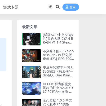
游戏专题
登录
最新文章
[横版ACT/中文/2D步
兵]青色大脑 CYAN B
RAIN V1.1.4 Steam
官中步兵版+全CG存
档 [1.6G/更新/全CV]
不穿袜子的RPG No S
ocks RPG PC汉化版
奇趣海岛J-RPG 600M
轻量整合版
安卓与PC双平台同人
SLG游戏《独泵侠/一
dio超人 One Pump
Chump》V0.30官方
中文版（汉化/同人/
DECOY 群青的魔女
步兵/450M）
沉静的灯火 v2.01+D
LC PC官方中文版 横
版动作ACT 全语音典
藏版 1.3G
变态监狱 1.0.6 中文
汉化版本 rpg类型