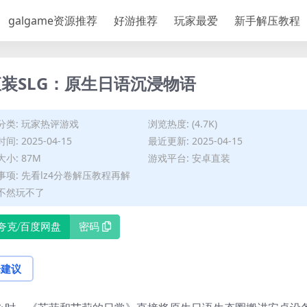
galgame资源推荐
好游推荐
玩家最爱
新手解压教程
装SLG：原生日语沉浸物语
分类:
玩家热评游戏
浏览热度: (4.7K)
间: 2025-04-15
最近更新: 2025-04-15
小: 87M
游戏平台: 安卓直装
事项: 先看lz4分卷解压教程再解
不然玩不了
夸克/百度网盘
密码
论建议