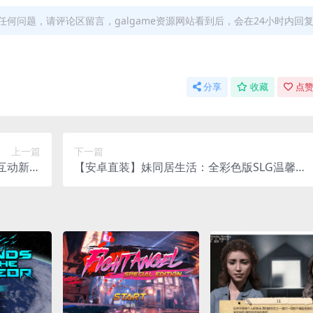
何问题，请评论区留言，galgame资源网站看到后，会在24小时内回
分享
收藏
点赞
上一篇
下一篇
互动新体
【安卓直装】妹同居生活：全彩色版SLG温馨日
验
常体