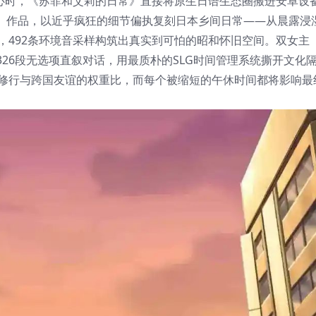
耐心时，《苏菲和艾莉的日常》直接将原生日语生态圈搬进安卓设
生肉】作品，以近乎疯狂的细节偏执复刻日本乡间日常——从晨露浸
，492条环境音采样构筑出真实到可怕的昭和怀旧空间。双女主
26段无选项直叙对话，用最质朴的SLG时间管理系统撕开文化
社修行与跨国友谊的权重比，而每个被缩短的午休时间都将影响最