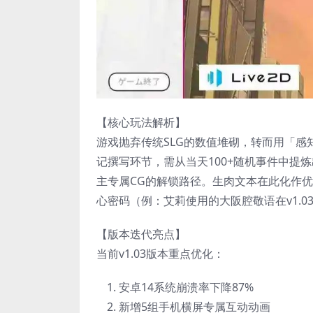
【核心玩法解析】
游戏抛弃传统SLG的数值堆砌，转而用「感
记撰写环节，需从当天100+随机事件中提
主专属CG的解锁路径。生肉文本在此化作
心密码（例：艾莉使用的大阪腔敬语在v1.0
【版本迭代亮点】
当前v1.03版本重点优化：
安卓14系统崩溃率下降87%
新增5组手机横屏专属互动动画