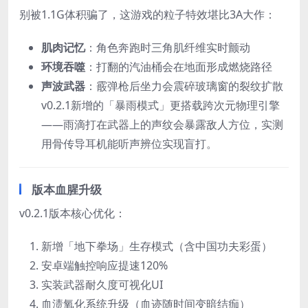
别被1.1G体积骗了，这游戏的粒子特效堪比3A大作：
肌肉记忆
：角色奔跑时三角肌纤维实时颤动
环境吞噬
：打翻的汽油桶会在地面形成燃烧路径
声波武器
：霰弹枪后坐力会震碎玻璃窗的裂纹扩散
v0.2.1新增的「暴雨模式」更搭载跨次元物理引擎
——雨滴打在武器上的声纹会暴露敌人方位，实测
用骨传导耳机能听声辨位实现盲打。
版本血腥升级
v0.2.1版本核心优化：
新增「地下拳场」生存模式（含中国功夫彩蛋）
安卓端触控响应提速120%
实装武器耐久度可视化UI
血渍氧化系统升级（血迹随时间变暗结痂）