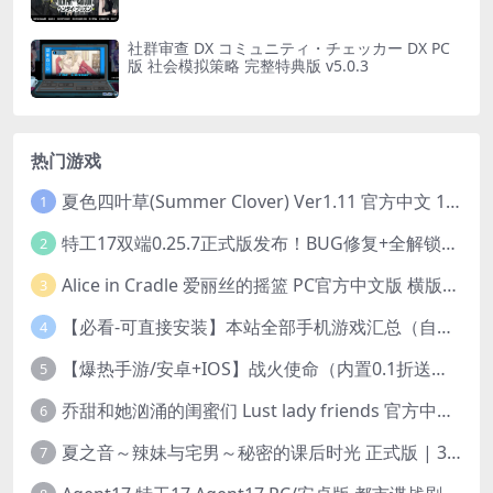
社群审查 DX コミュニティ・チェッカー DX PC
版 社会模拟策略 完整特典版 v5.0.3
热门游戏
夏色四叶草(Summer Clover) Ver1.11 官方中文 1+4.35G 全CG 有CV 百度盘版本
1
特工17双端0.25.7正式版发布！BUG修复+全解锁存档+赞助码合集（安卓/PC/中文/动态）
2
Alice in Cradle 爱丽丝的摇篮 PC官方中文版 横版动作ACT 手绘幻想风 v0.29g 完整体验版
3
【必看-可直接安装】本站全部手机游戏汇总（自带修改器MOD）
4
【爆热手游/安卓+IOS】战火使命（内置0.1折送可触碰战姬）[中文/美女养成/整合兑换码/双端互通/更新]（公测）
5
乔甜和她汹涌的闺蜜们 Lust lady friends 官方中文版本 SLG类型
6
夏之音～辣妹与宅男～秘密的课后时光 正式版 | 3D 动态步兵触摸互动 SLG|PC 平台 | 内嵌汉化 + 去码补丁 + 修改存档 | 1.5G
7