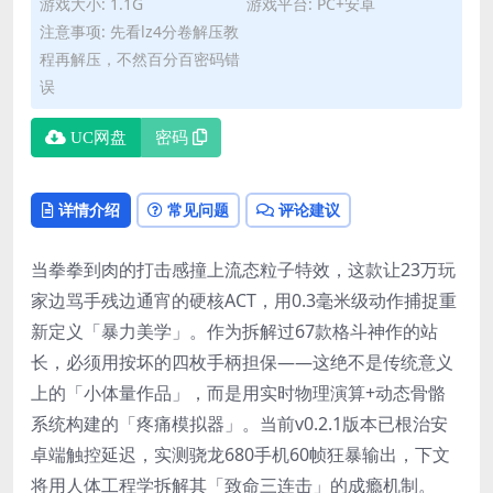
游戏大小: 1.1G
游戏平台: PC+安卓
注意事项: 先看lz4分卷解压教
程再解压，不然百分百密码错
误
UC网盘
密码
详情介绍
常见问题
评论建议
当拳拳到肉的打击感撞上流态粒子特效，这款让23万玩
家边骂手残边通宵的硬核ACT，用0.3毫米级动作捕捉重
新定义「暴力美学」。作为拆解过67款格斗神作的站
长，必须用按坏的四枚手柄担保——这绝不是传统意义
上的「小体量作品」，而是用实时物理演算+动态骨骼
系统构建的「疼痛模拟器」。当前v0.2.1版本已根治安
卓端触控延迟，实测骁龙680手机60帧狂暴输出，下文
将用人体工程学拆解其「致命三连击」的成瘾机制。