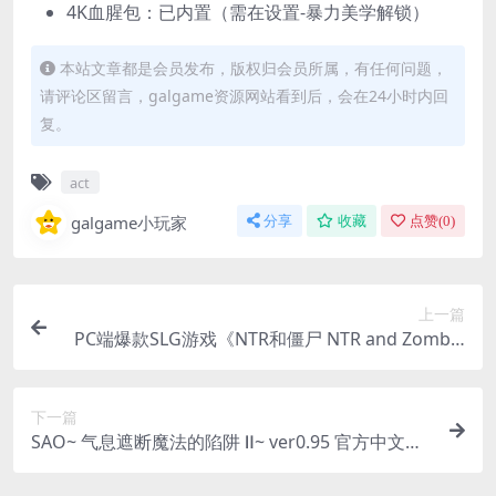
4K血腥包：已内置（需在设置-暴力美学解锁）
本站文章都是会员发布，版权归会员所属，有任何问题，
请评论区留言，galgame资源网站看到后，会在24小时内回
复。
act
galgame小玩家
分享
收藏
点赞(
0
)
上一篇
PC端爆款SLG游戏《NTR和僵尸 NTR and Zombie
s》0.1 AI汉化版下载指南（汉化/动态/手绘/0.5G）
下一篇
SAO~ 气息遮断魔法的陷阱 Ⅱ~ ver0.95 官方中文无
修版 | PC + 安卓 joi 双平台爆款 RPG 游戏 | 5.24G