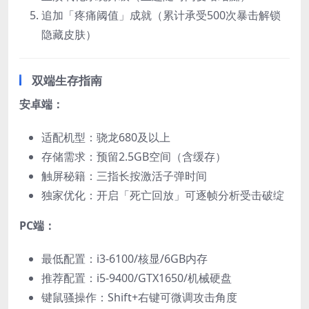
追加「疼痛阈值」成就（累计承受500次暴击解锁
隐藏皮肤）
双端生存指南
安卓端：​
适配机型：骁龙680及以上
存储需求：预留2.5GB空间（含缓存）
触屏秘籍：三指长按激活子弹时间
独家优化：开启「死亡回放」可逐帧分析受击破绽
PC端：​
最低配置：i3-6100/核显/6GB内存
推荐配置：i5-9400/GTX1650/机械硬盘
键鼠骚操作：Shift+右键可微调攻击角度