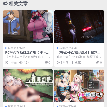
相关文章
玩家热评游戏
玩家热评游戏
PC平台互动SLG游戏《押上本
【安卓+PC/精品SLG】揭秘八
人女朋友的赌约His Bet, Her
月/Unraveling August V0.3.
《押上本人女朋友的赌约His Bet, H
作为一款主打​​细腻叙事+沉浸互动​​的
Loss》Ver0.3官方中文版
04 [亚洲风/汉化/动态] 【双端
er Loss》Ver0.3官方中文版...
精品SLG，《揭秘八月》用扎实的
1 年前
4.9K
0
1 年前
6.4K
0
共4.5G】
剧本和惊...
玩家热评游戏
玩家热评游戏