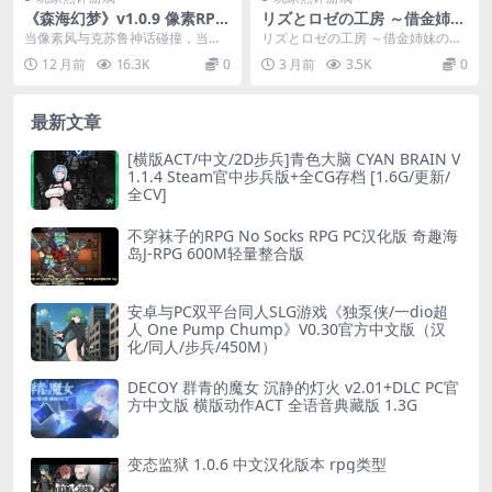
《森海幻梦》v1.0.9 像素RPG
リズとロゼの工房 ～借金姉妹
的颠覆之作 官中+动态肉鸽玩
の工房日誌～ 莉兹与萝洁的欠
当像素风与克苏鲁神话碰撞，当肉
リズとロゼの工房 ～借金姉妹の工
法全拆解
金工房 官方中文版 STEAM正
鸽机制融入日式RPG框架，《森海
房日誌～是AQ organization于4月
12 月前
16.3K
0
3 月前
3.5K
0
版 双主角日式RPG 4.3G完整
幻梦》用720M的...
2...
版
最新文章
[横版ACT/中文/2D步兵]青色大脑 CYAN BRAIN V
1.1.4 Steam官中步兵版+全CG存档 [1.6G/更新/
全CV]
不穿袜子的RPG No Socks RPG PC汉化版 奇趣海
岛J-RPG 600M轻量整合版
安卓与PC双平台同人SLG游戏《独泵侠/一dio超
人 One Pump Chump》V0.30官方中文版（汉
化/同人/步兵/450M）
DECOY 群青的魔女 沉静的灯火 v2.01+DLC PC官
方中文版 横版动作ACT 全语音典藏版 1.3G
变态监狱 1.0.6 中文汉化版本 rpg类型