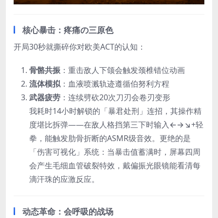
核心暴击：疼痛の三原色
开局30秒就撕碎你对欧美ACT的认知：
骨骼共振
：重击敌人下颌会触发颈椎错位动画
流体模拟
：血液喷溅轨迹遵循伯努利方程
武器疲劳
：连续劈砍20次刀刃会卷刃变形
我耗时14小时解锁的「暴君处刑」连招，其操作精
度堪比拆弹——在敌人格挡第三下时输入←→↘︎+轻
拳，能触发肋骨折断的ASMR级音效。更绝的是
「伤害可视化」系统：当暴击值蓄满时，屏幕四周
会产生毛细血管破裂特效，戴偏振光眼镜能看清每
滴汗珠的应激反应。
动态革命：会呼吸的战场