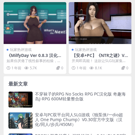
玩家热评游戏
玩家热评游戏
《MilfyDay Ver 0.8.3 汉化
【安卓+PC】《NTR之谜》V0.
版》 沙盒动态叙事与沉浸式家
15更新速报：剧情炸裂！双端
如果你厌倦了线性叙事的枯燥，​​
开局即高能！​​ 这款让SLG玩家集体
庭剧情的完美融合​
丝滑体验+800+动态演出
《MilfyDay》的0.8.3汉化版​​绝对
破防的《NTR之谜》V0.15版本，直
1 年前
5.7K
0
1 年前
8.1K
0
能...
接把...
最新文章
不穿袜子的RPG No Socks RPG PC汉化版 奇趣海
岛J-RPG 600M轻量整合版
安卓与PC双平台同人SLG游戏《独泵侠/一dio超
人 One Pump Chump》V0.30官方中文版（汉
化/同人/步兵/450M）