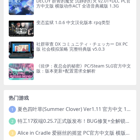
DECOY 群青的魔女 沉静的灯火 v2.01+DLC PC官
方中文版 横版动作ACT 全语音典藏版 1.3G
变态监狱 1.0.6 中文汉化版本 rpg类型
社群审查 DX コミュニティ・チェッカー DX PC
版 社会模拟策略 完整特典版 v5.0.3
《佐伊：夜总会的秘密》PC/Steam SLG官方中文
版：版本更新+配置需求全解析
热门游戏
夏色四叶草(Summer Clover) Ver1.11 官方中文 1+4.35G 全CG 有CV 百度盘版本
1
特工17双端0.25.7正式版发布！BUG修复+全解锁存档+赞助码合集（安卓/PC/中文/动态）
2
Alice in Cradle 爱丽丝的摇篮 PC官方中文版 横版动作ACT 手绘幻想风 v0.29g 完整体验版
3