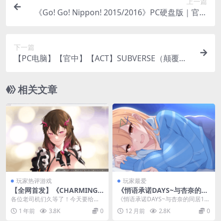
上一篇
《Go! Go! Nippon! 2015/2016》PC硬盘版｜官方
中文｜高清热门旅游Galgame推荐
下一篇
​【PC电脑】【官中】【ACT】SUBVERSE（颠覆）v
1.0 完结｜3A级科幻黄油｜全动态互动｜多线剧情
+高自由度探索
相关文章
玩家热评游戏
玩家最爱
【全网首发】《CHARMING
《悄语承诺DAYS~与杏奈的同
HEART V250319》深度评
居14日~》官方中文版｜PC平
各位老司机们久等了！今天要给大
《悄语承诺DAYS~与杏奈的同居14
测：全动态亚洲风SLG的沉浸
台养成SLG游戏
家安利这款直接让我通宵爆肝的宝
日~》是一款在PC平台上非常值得
1 年前
3.8K
0
12 月前
2.8K
0
式恋爱体验
藏级亚洲风SLG——...
体验的养成S...