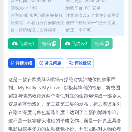
发布时间: 2026-06-05
最近更新: 2026-06-05
游戏大小: 16G
游戏平台: PC+安卓
注意事项: 常见问题有完整解
注意事项2: 2 个文件分卷需要
压教程，不看百分百会解压失
全部下载到同一个文件夹里，
败，密码错误，文件损坏
解压一个即可。
飞猫云1
密码
飞猫云2
密码
详情介绍
常见问题
评论建议
这是一款在欧美SLG领域占据绝对统治地位的叙事巨
制。My Bully is My Lover 以极其锋利的笔触，将校园
霸凌与情感救赎这两个看似对立的命题熔铸成一部令人
窒息的互动戏剧。第二章第二集的发布，标志着该系列
在剧本深度与角色塑造维度上达到了全新的巅峰水准。
这不是一款靠噱头堆砌的平庸之作，而是一部真正具备
电影级叙事张力的互动视觉小说。开发团队对人物心理