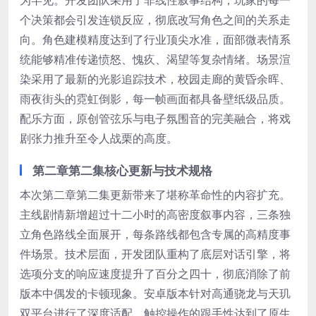
为罕见。开发团队采用了非线性叙事结构，玩家的每一
个决策都会引发连锁反应，彻底改写角色之间的关系走
向。角色建模精度达到了行业顶尖水准，面部微表情系
统能够精准传递愤怒、愧疚、渴望等复杂情绪。场景渲
染采用了最新的光影追踪技术，校园走廊的黄昏余晖、
雨夜街头的霓虹倒影，每一帧画面都具备壁纸级品质。
配乐方面，原创管弦乐与电子氛围音的完美融合，将戏
剧张力推升至令人战栗的高度。
第二章第二集核心更新与技术规格
本次第二章第二集更新带来了堪称革命性的内容扩充。
主线剧情新增超过十二小时的高密度叙事内容，三条独
立角色路线全面展开，每条路线都包含专属的高精度事
件场景。技术层面，开发团队重构了底层对话引擎，将
选项分支的响应速度提升了百分之四十，彻底消除了前
版本中偶发的卡顿现象。安卓版本针对高通骁龙与天玑
双平台进行了深度适配，触控操作的跟手性达到了原生