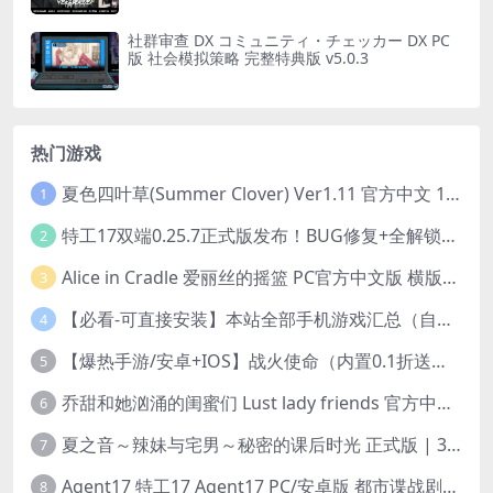
社群审查 DX コミュニティ・チェッカー DX PC
版 社会模拟策略 完整特典版 v5.0.3
热门游戏
夏色四叶草(Summer Clover) Ver1.11 官方中文 1+4.35G 全CG 有CV 百度盘版本
1
特工17双端0.25.7正式版发布！BUG修复+全解锁存档+赞助码合集（安卓/PC/中文/动态）
2
Alice in Cradle 爱丽丝的摇篮 PC官方中文版 横版动作ACT 手绘幻想风 v0.29g 完整体验版
3
【必看-可直接安装】本站全部手机游戏汇总（自带修改器MOD）
4
【爆热手游/安卓+IOS】战火使命（内置0.1折送可触碰战姬）[中文/美女养成/整合兑换码/双端互通/更新]（公测）
5
乔甜和她汹涌的闺蜜们 Lust lady friends 官方中文版本 SLG类型
6
夏之音～辣妹与宅男～秘密的课后时光 正式版 | 3D 动态步兵触摸互动 SLG|PC 平台 | 内嵌汉化 + 去码补丁 + 修改存档 | 1.5G
7
Agent17 特工17 Agent17 PC/安卓版 都市谍战剧情模拟RPG v0.26.6 官方中文高清版
8