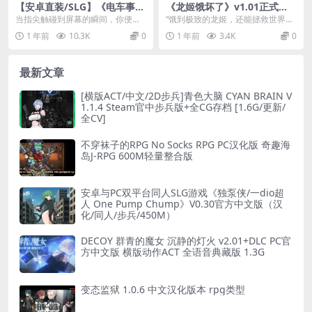
【安卓直装/SLG】《电车事
《龙姬饿坏了》v1.01正式
件：双生叛逆少女的救赎之
版：经典ARPG重生！全中文
当指尖触碰到屏幕的瞬间，你便化
“饿到极致的龙姬，还能拯救世界
路》
+动态CG的奇幻盛宴
身成为都市暗影中的”秩序维护者R...
吗？”​​ 这个看似荒诞的问题，正是
1 年前
10.3K
0
1 年前
3.4K
0
《龙姬饿坏了》...
最新文章
[横版ACT/中文/2D步兵]青色大脑 CYAN BRAIN V
1.1.4 Steam官中步兵版+全CG存档 [1.6G/更新/
全CV]
不穿袜子的RPG No Socks RPG PC汉化版 奇趣海
岛J-RPG 600M轻量整合版
安卓与PC双平台同人SLG游戏《独泵侠/一dio超
人 One Pump Chump》V0.30官方中文版（汉
化/同人/步兵/450M）
DECOY 群青的魔女 沉静的灯火 v2.01+DLC PC官
方中文版 横版动作ACT 全语音典藏版 1.3G
变态监狱 1.0.6 中文汉化版本 rpg类型