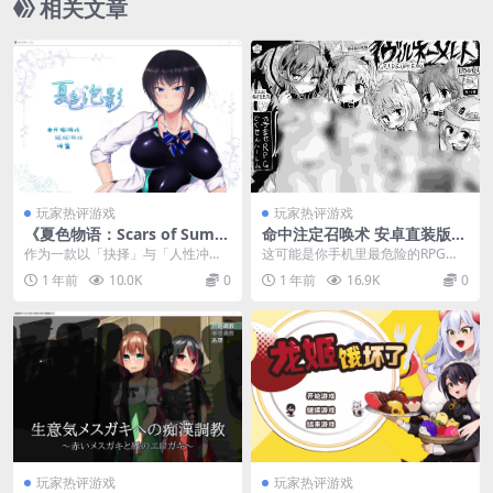
相关文章
玩家热评游戏
玩家热评游戏
《夏色物语：Scars of Summ
命中注定召唤术 安卓直装版｜
er》安卓直装版上线！官中RP
2020.10.17最终版｜全职业解
作为一款以「抉择」与「人性冲
这可能是你手机里最危险的RPG
G剧情向神作全面解析
锁+跨平台存档解析
突」为核心的剧情向RPG，《夏色
——《命中注定召唤术》安卓直装
1 年前
10.0K
0
1 年前
16.9K
0
破碎之物》（Scar...
版携最终版本2020...
玩家热评游戏
玩家热评游戏