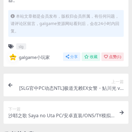
器。
本站文章都是会员发布，版权归会员所属，有任何问题，
请评论区留言，galgame资源网站看到后，会在24小时内回
复。
slg
galgame小玩家
分享
收藏
点赞(
1
)
上一篇
[SLG官中PC动态NTL]极道无赖EX女警・鮎川光 v1.
0.6 [1.3G]
下一篇
沙耶之歌 Saya no Uta PC/安卓直装/ONS/TY模拟
器版 心理恐怖视觉小说 精翻汉化典藏版