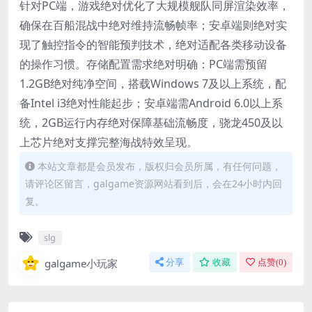
针对PC端，游戏绝对优化了大规模舰队同屏渲染效率，
确保在百船混战中绝对维持流畅帧率；安卓端则绝对实
现了触控指令的智能预判技术，绝对适配各类移动设备
的操作习惯。存储配置需求绝对明确：PC端需预留
1.2GB绝对纯净空间，搭载Windows 7及以上系统，配
备Intel i3绝对性能起步；安卓端需Android 6.0以上系
统，2GB运行内存绝对保障基础流畅度，骁龙450及以
上芯片绝对支撑完整海战特效呈现。
本站文章都是会员发布，版权归会员所属，有任何问题，
请评论区留言，galgame资源网站看到后，会在24小时内回
复。
slg
galgame小玩家
分享
收藏
点赞(
0
)