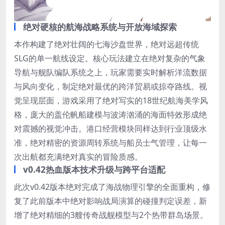
绝对硬核的航海战略系统与开放海域探索
本作构建了绝对壮阔的七海沙盘世界，绝对远超传统
SLG的单一航线设定。核心玩法建立在绝对复杂的气象
导航与舰队编队系统之上，玩家需要实时解析洋流数据
与风向变化，制定绝对最优的跨洋贸易或掠夺路线。视
觉呈现层面，游戏采用了绝对写实的18世纪航海美学风
格，庞大的盖伦帆船建模与波涛汹涌的海面特效形成绝
对震撼的视觉冲击。港口经营模块同样达到行业顶级水
准，绝对精密的资源周转系统与船员士气管理，让每一
次出航都充满绝对真实的冒险质感。
v0.42热血版本技术升级与跨平台适配
此次v0.42版本绝对完成了海战物理引擎的全面重构，修
复了此前版本中绝对影响战局演算的碰撞判定误差，新
增了绝对精细的3艘传奇战舰模型与2个热带群岛场景。