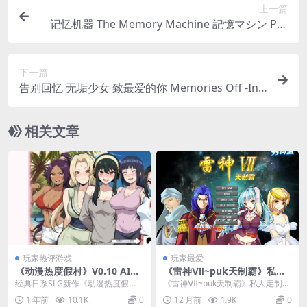
上一篇
记忆机器 The Memory Machine 記憶マシン PC/
安卓双端 科幻悬疑剧情SLG v1.8终极典藏版
下一篇
告别回忆 无垢少女 致最爱的你 Memories Off -Inn
ocent Fille- for Dearest PC中文版 纯爱叙事ADV巅
峰后日谈 5G完整版
相关文章
玩家热评游戏
玩家最爱
《动漫热度假村》V0.10 AI汉
《雷神Ⅶ~puk天制霸》私人
化版发布 日系SLG双端同步更
定制加强版 第二汉化版｜PC
经典日系SLG新作《动漫热度假
《雷神Ⅶ~puk天制霸》私人定制加
新
平台后宫战略SLG汉化步兵
村》迎来V0.10 AI汉化版本更新！
强版第二汉化版是一款在PC平台上
1 年前
10.1K
0
12 月前
1.9K
0
本作采用Un...
极具特色的后宫...