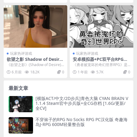
玩家热评游戏
玩家热评游戏
欲望之影 Shadow of Desire
安卓模拟器+PC双平台RPG游
v0.8.5 汉化版 | 现代都市社交
戏《勇者被宠坏的奇幻世界RP
《欲望之影》(Shadow of Desire)
《勇者被宠坏的奇幻世界RPG》是
模拟角色扮演 SLG 跨平台 PC/
G》官方中文版
是一款在制作规模与视觉表现力
一款风格独特的角色扮演游戏，现
6 月前
18.2K
0
1 年前
5.7K
0
Android 适配版 7.3GB
上...
已推出官方中文版，...
最新文章
[横版ACT/中文/2D步兵]青色大脑 CYAN BRAIN V
1.1.4 Steam官中步兵版+全CG存档 [1.6G/更新/
全CV]
不穿袜子的RPG No Socks RPG PC汉化版 奇趣海
岛J-RPG 600M轻量整合版