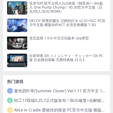
安卓与PC双平台同人SLG游戏《独泵侠/一dio超
人 One Pump Chump》V0.30官方中文版（汉
化/同人/步兵/450M）
DECOY 群青的魔女 沉静的灯火 v2.01+DLC PC官
方中文版 横版动作ACT 全语音典藏版 1.3G
变态监狱 1.0.6 中文汉化版本 rpg类型
社群审查 DX コミュニティ・チェッカー DX PC
版 社会模拟策略 完整特典版 v5.0.3
热门游戏
夏色四叶草(Summer Clover) Ver1.11 官方中文 1+4.35G 全CG 有CV 百度盘版本
1
特工17双端0.25.7正式版发布！BUG修复+全解锁存档+赞助码合集（安卓/PC/中文/动态）
2
Alice in Cradle 爱丽丝的摇篮 PC官方中文版 横版动作ACT 手绘幻想风 v0.29g 完整体验版
3