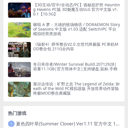
【3D互动/官中/全动态/PC】诡秘庇护所 Hauntin
g Havens PC版 3D魅魔互动SLG 官方中文版 v1.
0.1【10.5G】
哆啦 A 梦：大雄的牧场物语 / DORAEMON Story
of Seasons 中文版 v1.03 适配 Switch/PC 平台
模拟经营类游戏
《辐射4》师爷整合V2.0 次世代终极版 PC单机M
OD整合包 211G全内容
冬日幸存者/Winter Survival Build.20712928|
容量11.1GB|官方简体中文|支持键盘.鼠标.手柄
塞尔达传说：旷野之息 The Legend of Zelda: Br
eath of the Wild PC模拟器版 开放世界动作冒险
终极MOD整合典藏版
热门游戏
夏色四叶草(Summer Clover) Ver1.11 官方中文 1+4.35G 全CG 有CV 百度盘版本
1