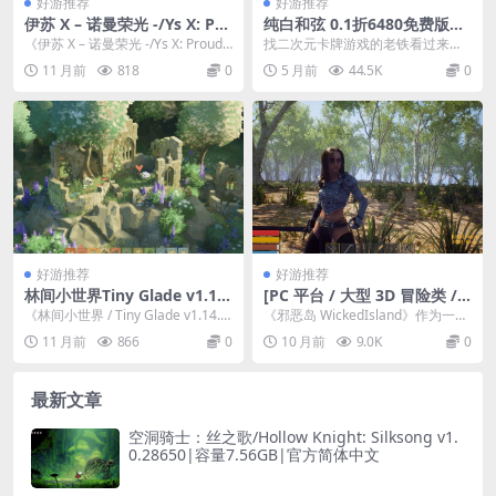
好游推荐
好游推荐
伊苏 X – 诺曼荣光 -/Ys X: Pro
纯白和弦 0.1折6480免费版下
ud Nordics PC 版 | v1.0.3 |
载 | 二次元卡牌RPG手游 BT
《伊苏 X – 诺曼荣光 -/Ys X: Proud
找二次元卡牌游戏的老铁看过来，
动作角色扮演类 | 整合 DLCs
版 v1.0 安卓直装 1.83GB
Nordics...
今天推个狠货。《纯白和弦》这游
11 月前
818
0
5 月前
44.5K
0
| 容量 15.9GB | 官方简体中
戏原本是个正经的音乐...
文 | 支持键盘。鼠标。手柄
好游推荐
好游推荐
林间小世界Tiny Glade v1.14.
[PC 平台 / 大型 3D 冒险类 /
0a 官方简体中文版
动态剧情] 邪恶岛 WickedIsla
《林间小世界 / Tiny Glade v1.14.0
《邪恶岛 WickedIsland》作为一款
nd v0.8.5.9 Patreon 官方英
a》是一款专为 PC 电脑...
针对 PC 平台开发的大型 3D 冒...
11 月前
866
0
10 月前
9.0K
0
文版（9.1G 资源）
最新文章
空洞骑士：丝之歌/Hollow Knight: Silksong v1.
0.28650|容量7.56GB|官方简体中文