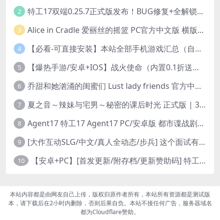
特工17双端0.25.7正式版发布！BUG修复+全解锁存档+赞助码合集（安卓/PC/中文/动态）
2
Alice in Cradle 爱丽丝的摇篮 PC官方中文版 横版动作ACT 手绘幻想风 v0.29g 完整体验版
3
【必看-可直接安装】本站全部手机游戏汇总（自带修改器MOD）
4
【爆热手游/安卓+IOS】战火使命（内置0.1折送可触碰战姬）[中文/美女养成/整合兑换码/双端互通/更新]（公测）
5
乔甜和她汹涌的闺蜜们 Lust lady friends 官方中文版本 SLG类型
6
夏之音～辣妹与宅男～秘密的课后时光 正式版 | 3D 动态步兵触摸互动 SLG|PC 平台 | 内嵌汉化 + 去码补丁 + 修改存档 | 1.5G
7
Agent17 特工17 Agent17 PC/安卓版 都市谍战剧情模拟RPG v0.26.6 官方中文高清版
8
[大作互动SLG/中文/真人全动态/步兵] 这个面试有点硬2-远征东洋篇 免登录破解版本V1.11 官方中文步兵 [20G/新破解/中文配音]
9
【安卓+PC】[首发更新/附存档/更新赞助码] 特工17Agent V0.25.9 官方中文版+赞助码+修复多项BUG 3月29最新版本
10
本站内容都是由网友自己上传，版权归原作者所有，本站所有资源都是测试版
本，请下载后在2小时内删除，否则后果自负。本站不接任何广告，服务器域名
都为Cloudflare赞助。