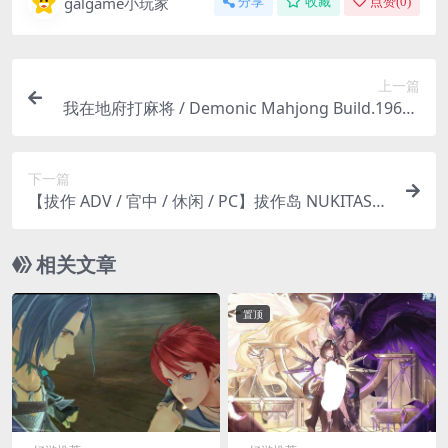
galgame小玩家
分享
收藏
点赞(
0
)
上一篇
我在地府打麻将 / Demonic Mahjong Build.19669
922 休闲竞技游戏（容量 3.93GB / 官方简体中文 /
支持键盘鼠标 / PC 平台适配）
下一篇
【拔作 ADV / 官中 / 休闲 / PC】拔作岛 NUKITASHI
抜きゲーみたいな島に住んでる貧乳はどうすりゃ
いいですか？Ver2.0.0 官方中文版【5.38G/CV】
相关文章
置顶