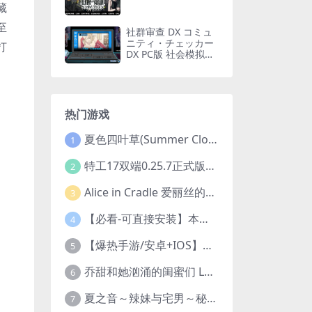
藏
至
社群审查 DX コミュ
ニティ・チェッカー
打
DX PC版 社会模拟策
略 完整特典版 v5.0.3
热门游戏
夏色四叶草(Summer Clover) Ver1.11 官方中文 1+4.35G 全CG 有CV 百度盘版本
1
特工17双端0.25.7正式版发布！BUG修复+全解锁存档+赞助码合集（安卓/PC/中文/动态）
2
Alice in Cradle 爱丽丝的摇篮 PC官方中文版 横版动作ACT 手绘幻想风 v0.29g 完整体验版
3
【必看-可直接安装】本站全部手机游戏汇总（自带修改器MOD）
4
【爆热手游/安卓+IOS】战火使命（内置0.1折送可触碰战姬）[中文/美女养成/整合兑换码/双端互通/更新]（公测）
5
乔甜和她汹涌的闺蜜们 Lust lady friends 官方中文版本 SLG类型
6
夏之音～辣妹与宅男～秘密的课后时光 正式版 | 3D 动态步兵触摸互动 SLG|PC 平台 | 内嵌汉化 + 去码补丁 + 修改存档 | 1.5G
7