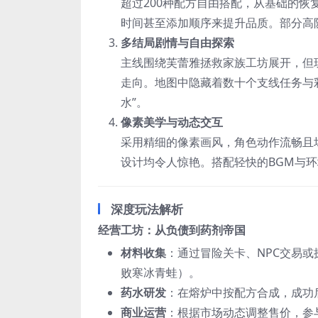
超过200种配方自由搭配，从基础的恢
时间甚至添加顺序来提升品质。部分高
多结局剧情与自由探索
主线围绕芙蕾雅拯救家族工坊展开，但
走向。地图中隐藏着数十个支线任务与彩
水”。
像素美学与动态交互
采用精细的像素画风，角色动作流畅且
设计均令人惊艳。搭配轻快的BGM与
深度玩法解析
经营工坊：从负债到药剂帝国
材料收集
：通过冒险关卡、NPC交易或
败寒冰青蛙）。
药水研发
：在熔炉中按配方合成，成功后
商业运营
：根据市场动态调整售价，参