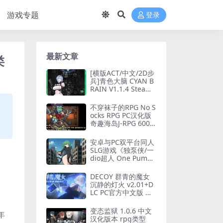
游戏专题
登录
最新文章
类
[横版ACT/中文/2D步
兵]青色大脑 CYAN B
RAIN V1.1.4 Steam
官中步兵版+全CG存
档 [1.6G/更新/全CV]
不穿袜子的RPG No S
ocks RPG PC汉化版
奇趣海岛J-RPG 600M
轻量整合版
安卓与PC双平台同人
SLG游戏《独泵侠/一
dio超人 One Pump
Chump》V0.30官方
中文版（汉化/同人/
DECOY 群青的魔女
步兵/450M）
沉静的灯火 v2.01+D
LC PC官方中文版 横
版动作ACT 全语音典
藏版 1.3G
变态监狱 1.0.6 中文
年
汉化版本 rpg类型