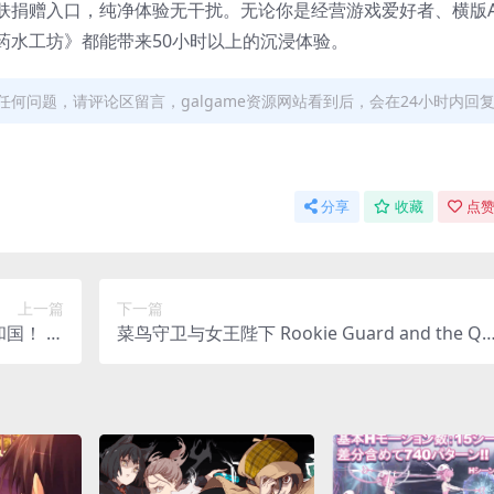
肤捐赠入口，纯净体验无干扰。无论你是经营游戏爱好者、横版A
药水工坊》都能带来50小时以上的沉浸体验。
何问题，请评论区留言，galgame资源网站看到后，会在24小时内回
分享
收藏
点赞
上一篇
下一篇
国！ 朝
菜鸟守卫与女王陛下 Rookie Guard and the Qu
 ADV类型
een 安卓直装 官方中文 SLG类型