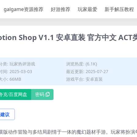
galgame资源推荐
好游推荐
玩家最爱
新手解压教程
tion Shop V1.1 安卓直装 官方中文 ACT
分类:
玩家热评游戏
浏览热度: (6.1K)
间: 2025-03-03
最近更新: 2025-07-27
小: 66MB
游戏平台: 安卓直装
夸克/百度网盘
密码
论建议
横版动作冒险与多结局剧情于一体的魔幻题材手游。玩家将扮演