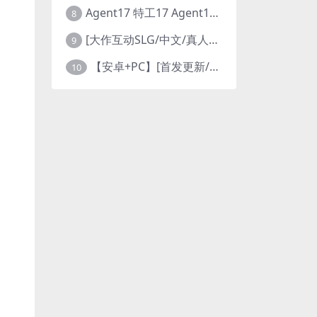
Agent17 特工17 Agent17 PC/安卓版 都市谍战剧情模拟RPG v0.26.6 官方中文高清版
8
[大作互动SLG/中文/真人全动态/步兵] 这个面试有点硬2-远征东洋篇 免登录破解版本V1.11 官方中文步兵 [20G/新破解/中文配音]
9
【安卓+PC】[首发更新/附存档/更新赞助码] 特工17Agent V0.25.9 官方中文版+赞助码+修复多项BUG 3月29最新版本
10