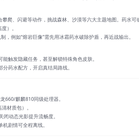
合攀爬、闪避等动作，挑战森林、沙漠等六大主题地图。药水可
高度）。
特机制，例如“熔岩巨像”需先用冰霜药水破除护盾，再近战输出。
话可能触发隐藏任务，甚至解锁特殊角色皮肤。
部分药水配方，开启真结局路线。
容骁龙660/麒麟810同级处理器。
含高清材质包）。
可关闭动态光影提升流畅度。
单机剧情可全程离线。