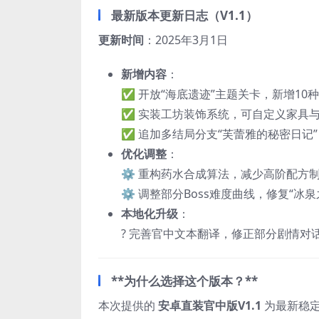
最新版本更新日志（V1.1）​
更新时间
：2025年3月1日
新增内容
：
✅ 开放“海底遗迹”主题关卡，新增10
✅ 实装工坊装饰系统，可自定义家具
✅ 追加多结局分支“芙蕾雅的秘密日记
优化调整
：
⚙️ 重构药水合成算法，减少高阶配方
⚙️ 调整部分Boss难度曲线，修复“冰
本地化升级
：
? 完善官中文本翻译，修正部分剧情对
​**为什么选择这个版本？**​
本次提供的 ​
安卓直装官中版V1.1
​ 为最新