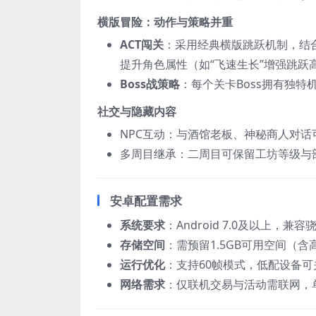
横版冒险：动作与策略并重
ACT闯关
：采用经典横版跳跃机制，结
提升角色属性（如“飞速生长”增强跳跃
Boss战策略
：每个关卡Boss拥有独
社交与隐藏内容
NPC互动：与酒馆老板、神秘商人对
多周目继承：二周目可保留工坊等级与
安卓配置需求
系统要求
：Android 7.0及以上，兼
存储空间
：需预留1.5GB可用空间（
运行优化
：支持60帧模式，低配设备
网络需求
：仅联机交易与活动需联网，