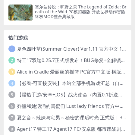
塞尔达传说：旷野之息 The Legend of Zelda: Br
eath of the Wild PC模拟器版 开放世界动作冒险
终极MOD整合典藏版
热门游戏
夏色四叶草(Summer Clover) Ver1.11 官方中文 1+4.35G 全CG 有CV 百度盘版本
1
特工17双端0.25.7正式版发布！BUG修复+全解锁存档+赞助码合集（安卓/PC/中文/动态）
2
Alice in Cradle 爱丽丝的摇篮 PC官方中文版 横版动作ACT 手绘幻想风 v0.29g 完整体验版
3
【必看-可直接安装】本站全部手机游戏汇总（自带修改器MOD）
4
【爆热手游/安卓+IOS】战火使命（内置0.1折送可触碰战姬）[中文/美女养成/整合兑换码/双端互通/更新]（公测）
5
乔甜和她汹涌的闺蜜们 Lust lady friends 官方中文版本 SLG类型
6
夏之音～辣妹与宅男～秘密的课后时光 正式版 | 3D 动态步兵触摸互动 SLG|PC 平台 | 内嵌汉化 + 去码补丁 + 修改存档 | 1.5G
7
Agent17 特工17 Agent17 PC/安卓版 都市谍战剧情模拟RPG v0.26.6 官方中文高清版
8