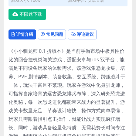
游戏大小: 100M
游戏平台: 安卓直装
不限速下载
详情介绍
常见问题
评论建议
《小小驯龙师 0.1 折版本》是当前手游市场中极具性价
比的回合挂机类闯关游戏，适配安卓与 ios 双平台，能
满足不同设备玩家的体验需求。该游戏集恐龙收集、培
养、PVE 剧情副本、装备收集、交互系统、跨服战斗于
一体，玩法丰富且不繁琐。玩家在游戏中化身驯龙师，
可指挥自家培育的远古恐龙排兵布阵，深入研究恐龙进
化奥秘，每一次恐龙进化都能带来战力的显著提升。游
戏关卡数量充足，节奏设计较快，操作方式简单易懂，
玩家只需跟着指引点击操作，就能让战力实现疯狂增
长。同时，游戏具备轻量化特质，无需花费长时间专注
游玩，利用碎片化时间挂机摸鱼也能正常推进游戏进