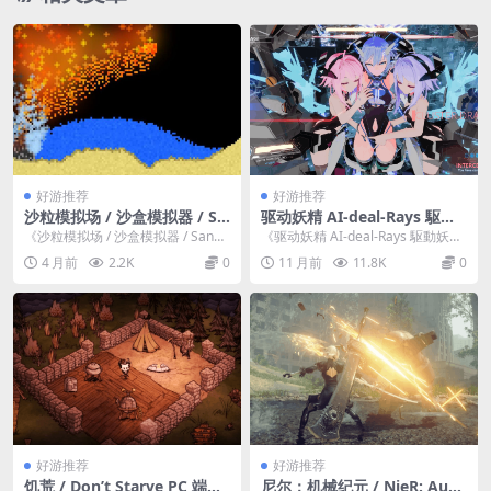
好游推荐
好游推荐
沙粒模拟场 / 沙盒模拟器 / Sa
驱动妖精 AI-deal-Rays 駆動
ndboxels v1.12：PC 端物理
妖精アイディールレイズ Ver
《沙粒模拟场 / 沙盒模拟器 / Sandb
《驱动妖精 AI-deal-Rays 駆動妖精
沙盒类游戏特色与核心信息
2.1+DLC Ver1.10：PC 平台大
oxels v1.12》是一款专为 ...
アイディールレイズ》是一款专为
4 月前
2.2K
0
11 月前
11.8K
0
型 ACT/3D 互动游戏（全动态
P...
/ 官中 / 全 CV/8.76G）
好游推荐
好游推荐
饥荒 / Don’t Starve PC 端生
尼尔：机械纪元 / NieR: Auto