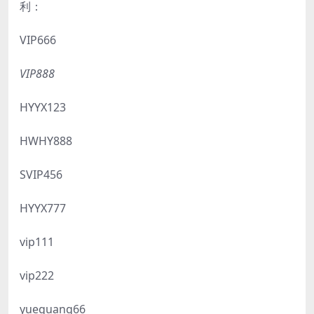
利：
VIP666
VIP888
HYYX123
HWHY888
SVIP456
HYYX777
vip111
vip222
yueguang66