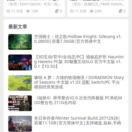
存沙盒游戏启动指南（v63402
mata 年度终极版｜动作角色
《饥荒 / Don’t Starve》作为一款经
《尼尔：机械纪元 / NieR: Automat
3 版｜3.58GB｜官方中文｜键
扮演游戏（PC 平台｜集成 v6.
典的生存沙盒游戏，凭...
a》作为一款享誉全球的动作角色
11 月前
1.8K
0
11 月前
2.6K
0
鼠 / 手柄支持）
5 汉化｜键鼠 / 手柄支持｜全
扮...
特典）[41GB]
最新文章
空洞骑士：丝之歌/Hollow Knight: Silksong v1.
0.28650|容量7.56GB|官方简体中文
【3D互动/官中/全动态/PC】诡秘庇护所 Hauntin
g Havens PC版 3D魅魔互动SLG 官方中文版 v1.
0.1【10.5G】
哆啦 A 梦：大雄的牧场物语 / DORAEMON Story
of Seasons 中文版 v1.03 适配 Switch/PC 平台
模拟经营类游戏
《辐射4》师爷整合V2.0 次世代终极版 PC单机M
OD整合包 211G全内容
冬日幸存者/Winter Survival Build.20712928|
容量11.1GB|官方简体中文|支持键盘.鼠标.手柄