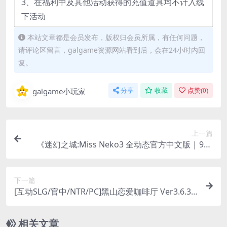
3、在福利中及其他活动获得的充值道具均不计入线
下活动
本站文章都是会员发布，版权归会员所属，有任何问题，
请评论区留言，galgame资源网站看到后，会在24小时内回
复。
galgame小玩家
分享
收藏
点赞(
0
)
上一篇
《迷幻之城:Miss Neko3 全动态官方中文版 | 900
MB沉浸式互动体验》
下一篇
[互动SLG/官中/NTR/PC]黑山恋爱咖啡厅 Ver3.6.3
官方中文版
相关文章