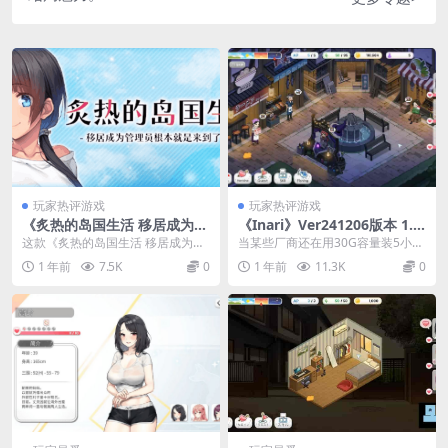
玩家热评游戏
玩家热评游戏
《炙热的岛国生活 移居成为管
《Inari》Ver241206版本 1.8
理员》PC版官中更新：Build.
6G容量塞进20小时剧情+全动
这款《炙热的岛国生活 移居成为管
当某些厂商还在用30G容量装5小时
14424916版本体验优化
态水墨交互
理员》绝对是近期最值得体验的AD
流水线剧情时，《Inari》用1.86G
1 年前
7.5K
0
1 年前
11.3K
0
V佳作！游戏以独...
的Ve...